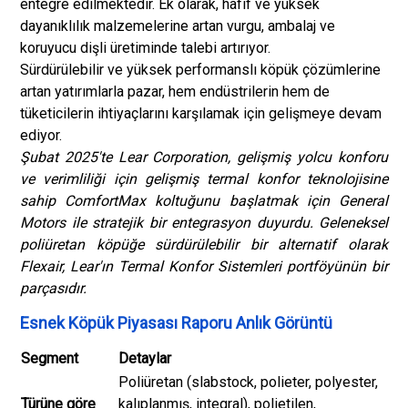
entegre edilmektedir. Ek olarak, hafif ve yüksek
dayanıklılık malzemelerine artan vurgu, ambalaj ve
koruyucu dişli üretiminde talebi artırıyor.
Sürdürülebilir ve yüksek performanslı köpük çözümlerine
artan yatırımlarla pazar, hem endüstrilerin hem de
tüketicilerin ihtiyaçlarını karşılamak için gelişmeye devam
ediyor.
Şubat 2025'te Lear Corporation, gelişmiş yolcu konforu
ve verimliliği için gelişmiş termal konfor teknolojisine
sahip ComfortMax koltuğunu başlatmak için General
Motors ile stratejik bir entegrasyon duyurdu. Geleneksel
poliüretan köpüğe sürdürülebilir bir alternatif olarak
Flexair, Lear'ın Termal Konfor Sistemleri portföyünün bir
parçasıdır.
Esnek Köpük Piyasası Raporu Anlık Görüntü
Segment
Detaylar
Poliüretan (slabstock, polieter, polyester,
Türüne göre
kalıplanmış, integral), polietilen,