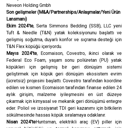
Neveon Holding Gmbh
Son gelişmeler (M&A/Partnerships/Anlaşmalar/Yeni Ürün
Lansmanı)
Ekim 2024'te
, Serta Simmons Bedding (SSB), LLC yeni
Tuft & Needle (T&N) yatak koleksiyonunu başlattı ve
gelişmiş soğutma, duyarlı konfor ve sıçrama desteği için
T&N Flex köpüğü içeriyordu.
Mayıs 2024'te
, Ecomaison, Covestro, ikinci olarak ve
Federal Eco Foam, yaşam sonu poliüretan (PU) yatak
köpükleri için gelişmiş bir geri dönüşüm sistemi
geliştirmek için köpük geri dönüşüm ekosistem evrim
(ücretsiz) projesini başlattı. Covestro tarafından koordine
edilen ve kısmen Ecomaison tarafından finanse edilen 24
aylık girişim, malzeme iyileşmesini en üst düzeye
çıkarmak için kimyasal ve mekanik geri dönüşümü entegre
eder. Poliol ve izosiyanat TDI geri kazanımı için bitkilerin
sökülmesinde hassas köpük sıralamaya odaklanır.
Nisan 2024'te
Huntsman, elektrikli araç (EV) piller için