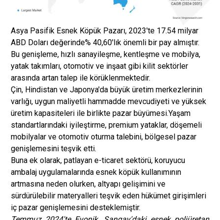
Asya Pasifik Esnek Köpük Pazarı, 2023'te 17.54 milyar
ABD Doları değerinde% 40,60'lık önemli bir pay almıştır.
Bu genişleme, hızlı sanayileşme, kentleşme ve mobilya,
yatak takımları, otomotiv ve inşaat gibi kilit sektörler
arasında artan talep ile körüklenmektedir.
Çin, Hindistan ve Japonya'da büyük üretim merkezlerinin
varlığı, uygun maliyetli hammadde mevcudiyeti ve yüksek
üretim kapasiteleri ile birlikte pazar büyümesi.
Yaşam
standartlarındaki iyileştirme, premium yataklar, döşemeli
mobilyalar ve otomotiv oturma talebini, bölgesel pazar
genişlemesini teşvik etti.
Buna ek olarak, patlayan e-ticaret sektörü, koruyucu
ambalaj uygulamalarında esnek köpük kullanımının
artmasına neden olurken, altyapı gelişimini ve
sürdürülebilir materyalleri teşvik eden hükümet girişimleri
iç pazar genişlemesini desteklemiştir.
Temmuz 2024'te Evonik, Şangay'daki esnek poliüretan