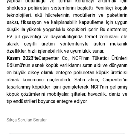
yapısal bütünlüğü ve termal korumayı arttırmak için
shokless poliüretan sistemlerini başlattı. Yenilikçi köpük
teknolojileri, akü hücrelerinin, modüllerin ve paketlerin
saksı, fiksasyon ve kalıplanabilir kapsülleme için uygun
düşük ila yüksek yoğunluklu köpükleri içerir. Bu sistemler,
EV pil güvenliği ve dayanıklılığında temel zorlukları ele
alarak çeşitli üretim yöntemleriyle üstün mekanik
özellikler, hızlı işlenebilirlik ve uyumluluk sunar.
Kasım 2023'te
Carpenter Co., NCFI’nın Tüketici Ürünleri
Bölümü'nün esnek köpük varlıklarını satın aldı ve dünyanın
en büyük dikey olarak entegre poliüretan köpük üreticisi
olarak konumunu güçlendirdi. Satın alma, Carpenter’ın
tasarlanmış köpükler işini genişleterek NCFI’nin gelişmiş
köpük çözümlerini mobilyalar, şilteler, havacılık, deniz ve
tıp endüstrileri boyunca entegre ediyor.
Sıkça Sorulan Sorular