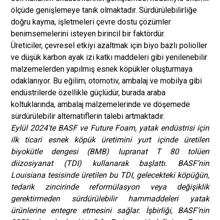
ölçüde genişlemeye tanık olmaktadır. Sürdürülebilirliğe
doğru kayma, işletmeleri çevre dostu çözümler
benimsemelerini isteyen birincil bir faktördür.
Üreticiler, çevresel etkiyi azaltmak için biyo bazlı polioller
ve düşük karbon ayak izi katkı maddeleri gibi yenilenebilir
malzemelerden yapılmış esnek köpükler oluşturmaya
odaklanıyor. Bu eğilim, otomotiv, ambalaj ve mobilya gibi
endüstrilerde özellikle güçlüdür, burada araba
koltuklarında, ambalaj malzemelerinde ve döşemede
sürdürülebilir alternatiflerin talebi artmaktadır.
Eylül 2024'te BASF ve Future Foam, yatak endüstrisi için
ilk ticari esnek köpük üretimini yurt içinde üretilen
biyokütle dengesi (BMB) lupranat T 80 tolüen
diizosiyanat (TDI) kullanarak başlattı. BASF’nin
Louisiana tesisinde üretilen bu TDI, gelecekteki köpüğün,
tedarik zincirinde reformülasyon veya değişiklik
gerektirmeden sürdürülebilir hammaddeleri yatak
ürünlerine entegre etmesini sağlar. İşbirliği, BASF’nin