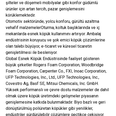
şilteler ve döşemeli mobilyalar gibi konfor güdümlü
ürünler için artan tercih, pazar genişlemesini
körüklemektedir.
Otomotiv sektöründe, yolcu konforu, gürültü azaltma
ve
hafif malzemeler
Oturma, koltuk başlıklarında ve iç
mekanlarda esnek köpük kullanımını artırıyor. Ambalaj
endüstrisinin koruyucu ve şok emici köpük çözümlerine
olan talebi büyüyor, e-ticaret ve küresel ticaretin
genişletilmesi ile besleniyor.
Global Esnek Köpük Endüstrisinde faaliyet gösteren
büyük şirketler Rogers Foam Corporation, Woodbridge
Foam Corporation, Carpenter Co., FXI, Inoac Corporation,
UFP Technologies, Inc., Ltd., UFP Technologies, Inc.,
Covestro Ag, Basf SE, Mitsui Chemicals, Inc. GmbH.
Yüksek performanslı ve çevre dostu malzemeler de dahil
olmak üzere köpük üretimdeki gelişmeler piyasanın
genişlemesine katkıda bulunmaktadır. Biyo bazlı ve geri
dönüştürülmüş poliüretan köpükler gibi yenilikler,
endüstriler sürdürülebilir çözümlere geçtikçe çekişiyor.