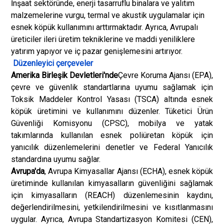
İnşaat sektöründe, enerji tasarruflu binalara ve yalıtım
malzemelerine vurgu, termal ve akustik uygulamalar için
esnek köpük kullanımını arttırmaktadır. Ayrıca, Avrupalı
üreticiler ileri üretim tekniklerine ve maddi yeniliklere
yatırım yapıyor ve iç pazar genişlemesini artırıyor.
Düzenleyici çerçeveler
Amerika Birleşik Devletleri'nde
Çevre Koruma Ajansı (EPA),
çevre ve güvenlik standartlarına uyumu sağlamak için
Toksik Maddeler Kontrol Yasası (TSCA) altında esnek
köpük üretimini ve kullanımını düzenler. Tüketici Ürün
Güvenliği Komisyonu (CPSC), mobilya ve yatak
takımlarında kullanılan esnek poliüretan köpük için
yanıcılık düzenlemelerini denetler ve Federal Yanıcılık
standardına uyumu sağlar.
Avrupa'da
, Avrupa Kimyasallar Ajansı (ECHA), esnek köpük
üretiminde kullanılan kimyasalların güvenliğini sağlamak
için kimyasalların (REACH) düzenlemesinin kaydını,
değerlendirilmesini, yetkilendirilmesini ve kısıtlanmasını
uygular. Ayrıca, Avrupa Standartizasyon Komitesi (CEN),