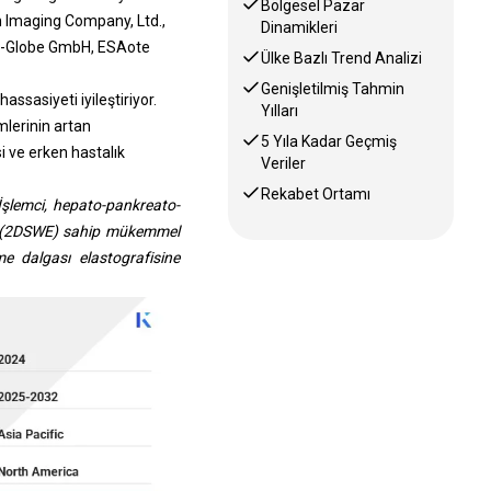
Bölgesel Pazar
h Imaging Company, Ltd.,
Dinamikleri
di-Globe GmbH, ESAote
Ülke Bazlı Trend Analizi
Genişletilmiş Tahmin
assasiyeti iyileştiriyor.
Yılları
mlerinin artan
5 Yıla Kadar Geçmiş
 ve erken hastalık
Veriler
Rekabet Ortamı
İşlemci, hepato-pankreato-
ine (2DSWE) sahip mükemmel
e dalgası elastografisine