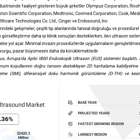
üstrisinde faaliyet gösteren büyük şirketler Olympus Corporation, Rico
oston Scientific Corporation, Medtronic, Conmed Corporation, Cook, Me
thcare Technologies Co. Ltd., Cinger ve Endosound, Inc.
ndeki gelişmeler, çeşitli tıp alanlarında tanısal doğruluğu ve prosedürel h
görselleştirme daha iyi klinik sonuçları desteklerken, ileri ultrason siste
be yol açar. Minimal invaziv prosedürlerde uygulamaların genişletilmesi
r vurgu, pazar büyümesini daha da körüklemektedir.
 Avrupa'da Aplio I800 Endoskopik Ultrason (EUS) sistemini başlattı. 
olunum koşullarının doğru tanısını destekleyen 2D haritalama kabiliyet
eme (SMI), diferansiyel doku harmonik görüntüleme (D-THI) ve kesm