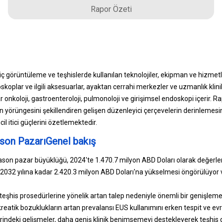
Rapor Özeti
iç görüntüleme ve teşhislerde kullanılan teknolojiler, ekipman ve hizmetle
oplar ve ilgili aksesuarlar, ayaktan cerrahi merkezler ve uzmanlık klinikle
 onkoloji, gastroenteroloji, pulmonoloji ve girişimsel endoskopi içerir. Ra
in yörüngesini şekillendiren gelişen düzenleyici çerçevelerin derinlemesine
l itici güçlerini özetlemektedir.
son PazarıGenel bakış
ason pazar büyüklüğü, 2024'te 1.470.7 milyon ABD Doları olarak değerle
 2032 yılına kadar 2.420.3 milyon ABD Doları'na yükselmesi öngörülüy
teşhis prosedürlerine yönelik artan talep nedeniyle önemli bir genişleme
reatik bozuklukların artan prevalansı EUS kullanımını erken tespit ve ev
rindeki gelişmeler, daha geniş klinik benimsemeyi destekleyerek teşhis d