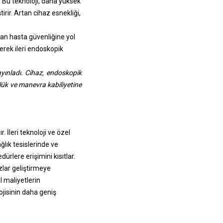
. Bu teknoloji, daha yüksek
rir. Artan cihaz esnekliği,
an hasta güvenliğine yol
erek ileri endoskopik
yınladı. Cihaz, endoskopik
rlük ve manevra kabiliyetine
 İleri teknoloji ve özel
ğlık tesislerinde ve
dürlere erişimini kısıtlar.
lar geliştirmeye
l maliyetlerin
ojisinin daha geniş