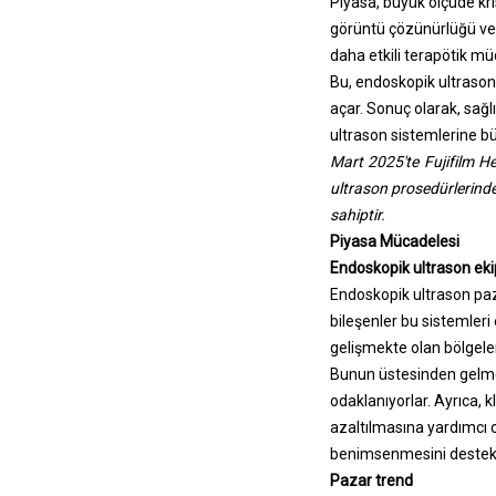
Piyasa, büyük ölçüde kri
görüntü çözünürlüğü ve a
daha etkili terapötik müd
Bu, endoskopik ultrason
açar. Sonuç olarak, sağl
ultrason sistemlerine bü
Mart 2025'te Fujifilm H
ultrason prosedürlerinde 
sahiptir.
Piyasa Mücadelesi
Endoskopik ultrason eki
Endoskopik ultrason paza
bileşenler bu sistemleri 
gelişmekte olan bölgelerde
Bunun üstesinden gelmek
odaklanıyorlar. Ayrıca, k
azaltılmasına yardımcı ol
benimsenmesini destek
Pazar trend