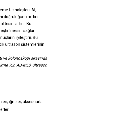
leme teknolojileri. AI,
ı doğruluğunu arttırır.
tesini artırır. Bu
eştirilmesini sağlar.
çlarını iyileştirir. Bu
pik ultrason sistemlerinin
ı ve kolonoskopi sırasında
ştirme için AB-ME3 ultrason
leri, iğneler, aksesuarlar
erleri