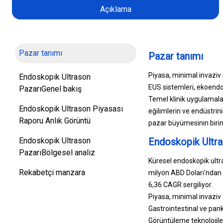
Açıklama
Pazar tanımı
Pazar tanımı
Piyasa, minimal invaziv 
Endoskopik Ultrason
EUS sistemleri, ekoendosk
PazarıGenel bakış
Temel klinik uygulamalar
Endoskopik Ultrason Piyasası
eğilimlerin ve endüstrin
Raporu Anlık Görüntü
pazar büyümesinin birinci
Endoskopik Ultrason
Endoskopik Ultra
PazarıBölgesel analiz
Küresel endoskopik ultr
Rekabetçi manzara
milyon ABD Doları'ndan
6,36 CAGR sergiliyor.
Piyasa, minimal invaziv 
Gastrointestinal ve pank
Görüntüleme teknolojile