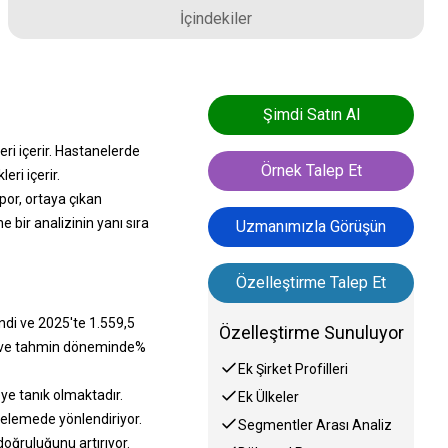
İçindekiler
Şimdi Satın Al
ri içerir. Hastanelerde
Örnek Talep Et
ri içerir.
por, ortaya çıkan
 bir analizinin yanı sıra
Uzmanımızla Görüşün
Özelleştirme Talep Et
ndi ve 2025'te 1.559,5
Özelleştirme Sunuluyor
or ve tahmin döneminde%
Ek Şirket Profilleri
ye tanık olmaktadır.
Ek Ülkeler
relemede yönlendiriyor.
Segmentler Arası Analiz
oğruluğunu artırıyor.