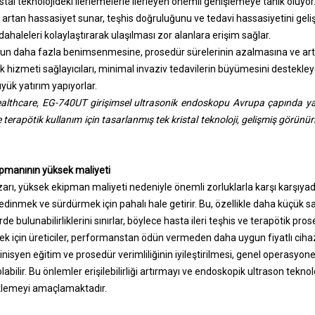
stal teknolojideki ilerlemelerle ilerleyen önemli genişlemeye tanık oluyor
rtan hassasiyet sunar, teşhis doğruluğunu ve tedavi hassasiyetini gelişti
ahaleleri kolaylaştırarak ulaşılması zor alanlara erişim sağlar.
un daha fazla benimsenmesine, prosedür sürelerinin azalmasına ve art
ık hizmeti sağlayıcıları, minimal invaziv tedavilerin büyümesini destekley
yük yatırım yapıyorlar.
ealthcare, EG-740UT girişimsel ultrasonik endoskopu Avrupa çapında ya
terapötik kullanım için tasarlanmış tek kristal teknoloji, gelişmiş görünü
pmanının yüksek maliyeti
rı, yüksek ekipman maliyeti nedeniyle önemli zorluklarla karşı karşıyadır.
edinmek ve sürdürmek için pahalı hale getirir. Bu, özellikle daha küçük sa
 bulunabilirliklerini sınırlar, böylece hasta ileri teşhis ve terapötik prose
 için üreticiler, performanstan ödün vermeden daha uygun fiyatlı cihaz
linisyen eğitim ve prosedür verimliliğinin iyileştirilmesi, genel operasyone
abilir. Bu önlemler erişilebilirliği artırmayı ve endoskopik ultrason teknol
lemeyi amaçlamaktadır.