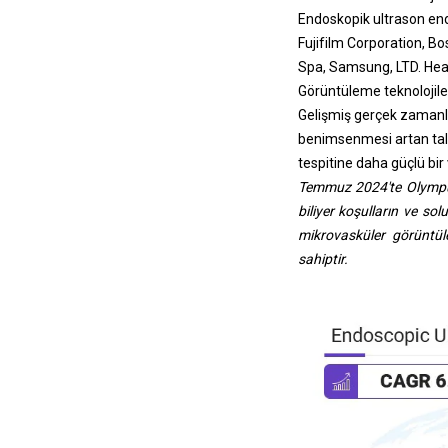
Endoskopik ultrason end
Fujifilm Corporation, B
Spa, Samsung, LTD. Heal
Görüntüleme teknolojileri
Gelişmiş gerçek zamanlı 
benimsenmesi artan tale
tespitine daha güçlü bi
Temmuz 2024'te Olympus,
biliyer koşulların ve s
mikrovasküler görüntül
sahiptir.