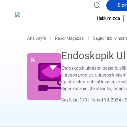
Bizi
Hakkımızda
Ana Sayfa
Rapor Mağazası
Sağlık Tıbbi Cihazla
Endoskopik Ul
Endoskopik ultrason pazar büyükl
ultrason probları, ultrasonik işlem
(gastrointestestinal kanser, akciğer
diğer kullanıcı (hastaneler, ortam a
Sayfalar
:
170
|
Temel Yıl
:
2024
|