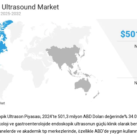
k Ultrason Piyasası, 2024'te 501,3 milyon ABD Doları değerinde% 34.0
oloji ve gastroenterolojide endoskopik ultrasonun güçlü klinik olarak b
tanelerde ve akademik tıp merkezlerinde, özellikle ABD'de yaygın kullanı