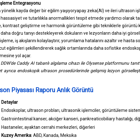
 İşleme Entegrasyonu
yönelik kayda değer bir eğilim yaşıyor
yapay zeka
(AI) ve ileri ultrason iş
hassasiyet ve tutarlılıkla anormallikleri tespit etmede yardımcı olarak tan
, kontrast geliştirme ve harmonik görüntüleme gibi tekniklerle görüntü kali
 daha doğru tanıyı destekleyerek dokuların ve lezyonların daha iyi görsell
leme, iş akışlarını kolaylaştırır, yorumlama hatalarını azaltır ve hasta sonu
cut eğilimleri şekillendirerek sağlık ortamlarında daha sofistike endosko
mesine yol açar.
DDW'de Caddy AI tabanlı algılama cihazı ile Olysense platformunu tanıtt
irket ayrıca endoskopik ultrason prosedürlerinde gelişmiş lezyon görselle
son Piyasası Raporu Anlık Görüntü
Detaylar
Endoskoplar, ultrason probları, ultrasonik işlemciler, görüntüleme sistem
Gastrointestinal kanser, akciğer kanseri, pankreaticobiliary hastalığı, diğ
Hastaneler, ayaktan cerrahi merkezleri, diğerleri
Kuzey Amerika
: ABD, Kanada, Meksika