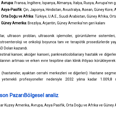
Avrupa
: Fransa, İngiltere, İspanya, Almanya, İtalya, Rusya, Avrupa'nın g
Asya-Pasifik
: Çin, Japonya, Hindistan, Avustralya, Asean, Güney Kore, A
Orta Doğu ve Afrika
: Türkiye, U.A.E., Suudi Arabistan, Güney Afrika, Ort
Güney Amerika
: Brezilya, Arjantin, Güney Amerika'nın geri kalanı
r, ultrason probları, ultrasonik işlemciler, görüntüleme sistemleri,
roenteroloji ve onkoloji boyunca tanı ve terapötik prosedürlerde yay
D Doları kazandı.
stinal kanser, akciğer kanseri, pankreaticobiliariary hastalık ve diğerler
arının artması ve erken evre tespitine olan klinik ihtiyacı körükleyerek
n (hastaneler, ayaktan cerrahi merkezleri ve diğerleri): Hastane segmen
yetenekli profesyoneller nedeniyle 2032 yılına kadar 1.009,8
son PazarıBölgesel analiz
ar Kuzey Amerika, Avrupa, Asya Pasifik, Orta Doğu ve Afrika ve Güney 