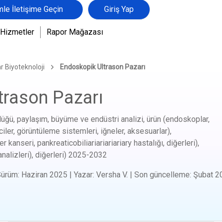
mle İletişime Geçin
Giriş Yap
Hizmetler
Rapor Mağazası
r Biyoteknoloji
Endoskopik Ultrason Pazarı
trason Pazarı
üğü, paylaşım, büyüme ve endüstri analizi, ürün (endoskoplar,
ciler, görüntüleme sistemleri, iğneler, aksesuarlar),
 kanseri, pankreaticobiliariariariariary hastalığı, diğerleri),
nalizleri), diğerleri)
2025-2032
Sürüm
:
Haziran 2025
|
Yazar
:
Versha V.
|
Son güncelleme
:
Şubat 2