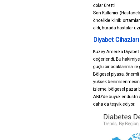
dolar üretti.
Son Kullanıcı (Hastanel
öncelikle klinik ortaml
aldı, burada hastalar uz
Diyabet Cihazları
Kuzey Amerika Diyabet Ci
değerlendi. Bu hakimiyet
güçlü bir odaklanma ile g
Bölgesel piyasa, önemli b
yüksek benimsenmesinden
izleme, bölgesel pazar b
ABD'de büyük endüstri oyu
daha da teşvik ediyor.