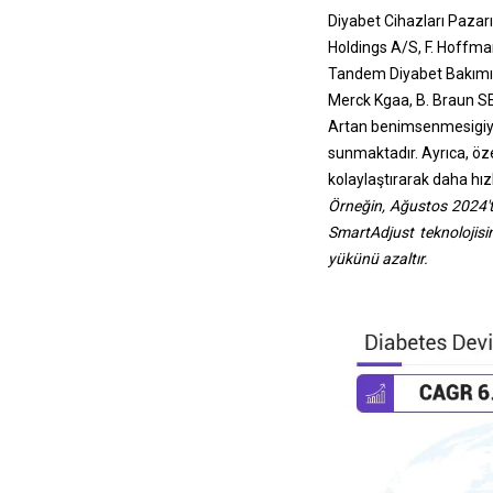
Diyabet Cihazları Pazarı
Holdings A/S, F. Hoffman
Tandem Diyabet Bakımı
Merck Kgaa, B. Braun SE 
Artan benimsenmesi
giy
sunmaktadır. Ayrıca, özel
kolaylaştırarak daha hızl
Örneğin, Ağustos 2024'te 
SmartAdjust teknolojisi
yükünü azaltır.