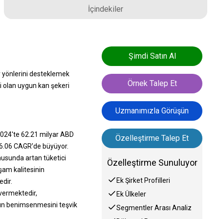
İçindekiler
Şimdi Satın Al
r yönlerini desteklemek
Örnek Talep Et
kli olan uygun kan şekeri
Uzmanımızla Görüşün
2024'te 62.21 milyar ABD
Özelleştirme Talep Et
 6.06 CAGR'de büyüyor.
nusunda artan tüketici
Özelleştirme Sunuluyor
şam kalitesinin
Ek Şirket Profilleri
dir.
 vermektedir,
Ek Ülkeler
rın benimsenmesini teşvik
Segmentler Arası Analiz