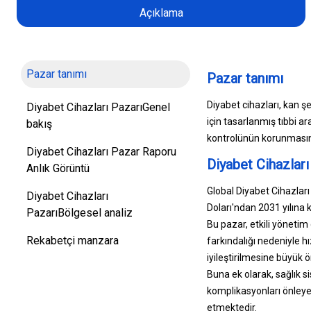
Açıklama
Pazar tanımı
Pazar tanımı
Diyabet cihazları, kan ş
Diyabet Cihazları PazarıGenel
için tasarlanmış tıbbi ar
bakış
kontrolünün korunmasın
Diyabet Cihazları Pazar Raporu
Diyabet Cihazları
Anlık Görüntü
Global Diyabet Cihazlar
Diyabet Cihazları
Doları'ndan 2031 yılına
PazarıBölgesel analiz
Bu pazar, etkili yönetim
Rekabetçi manzara
farkındalığı nedeniyle h
iyileştirilmesine büyü
Buna ek olarak, sağlık s
komplikasyonları önleye
etmektedir.