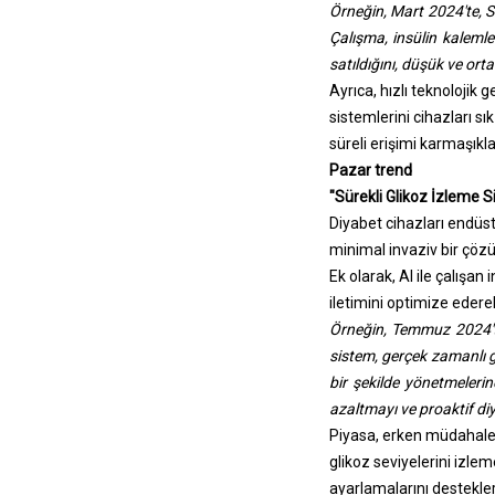
Örneğin, Mart 2024'te, S
Çalışma, insülin kalemler
satıldığını, düşük ve ort
Ayrıca, hızlı teknolojik
sistemlerini cihazları 
süreli erişimi karmaşıkl
Pazar trend
"Sürekli Glikoz İzleme S
Diyabet cihazları endüstr
minimal invaziv bir çözü
Ek olarak, AI ile çalışa
iletimini optimize ederek
Örneğin, Temmuz 2024'te
sistem, gerçek zamanlı gli
bir şekilde yönetmelerin
azaltmayı ve proaktif di
Piyasa, erken müdahaley
glikoz seviyelerini izle
ayarlamalarını destekler