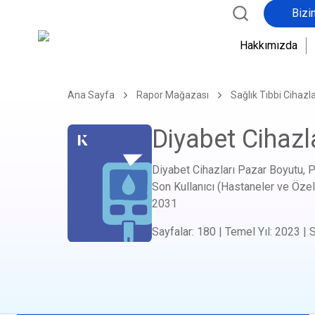
Bizi
Hakkımızda
Ana Sayfa
Rapor Mağazası
Sağlık Tıbbi Cihazla
Diyabet Cihazl
Diyabet Cihazları Pazar Boyutu, P
Son Kullanıcı (Hastaneler ve Özel
2031
Sayfalar
:
180
|
Temel Yıl
:
2023
|