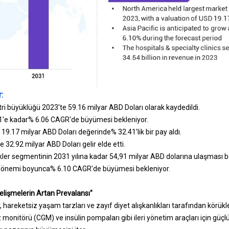
:
ri büyüklüğü 2023'te 59.16 milyar ABD Doları olarak kaydedildi.
1'e kadar% 6.06 CAGR'de büyümesi bekleniyor.
9.17 milyar ABD Doları değerinde% 32.41'lik bir pay aldı.
32.92 milyar ABD Doları gelir elde etti.
kler segmentinin 2031 yılına kadar 54,91 milyar ABD dolarına ulaşması b
 dönemi boyunca% 6.10 CAGR'de büyümesi bekleniyor.
elişmelerin Artan Prevalansı"
hareketsiz yaşam tarzları ve zayıf diyet alışkanlıkları tarafından körük
z monitörü (CGM) ve insülin pompaları gibi ileri yönetim araçları için güçl