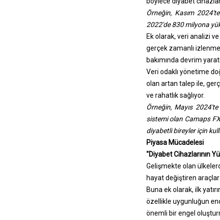
böylece diyabet cihazlar
Örneğin, Kasım 2024'te
2022'de 830 milyona yükse
Ek olarak, veri analizi v
gerçek zamanlı izlenmesin
bakımında devrim yaratı
Veri odaklı yönetime doğ
olan artan talep ile, ger
ve rahatlık sağlıyor.
Örneğin, Mayıs 2024'te 
sistemi olan Camaps FX u
diyabetli bireyler için kul
Piyasa Mücadelesi
"Diyabet Cihazlarının Y
Gelişmekte olan ülkelerd
hayat değiştiren araçlara
Buna ek olarak, ilk yatı
özellikle uygunluğun end
önemli bir engel oluştur