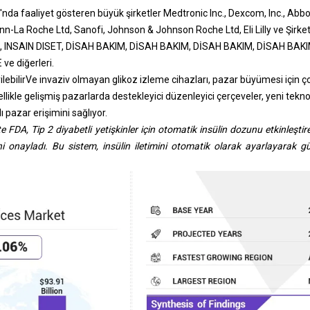
'nda faaliyet gösteren büyük şirketler Medtronic Inc., Dexcom, Inc., Abb
n-La Roche Ltd, Sanofi, Johnson & Johnson Roche Ltd, Eli Lilly ve Şirket,
, INSAIN DISET, DİSAH BAKIM, DİSAH BAKIM, DİSAH BAKIM, DİSAH BAKIM
ve diğerleri.
ilebilir
Ve invaziv olmayan glikoz izleme cihazları, pazar büyümesi için ço
likle gelişmiş pazarlarda destekleyici düzenleyici çerçeveler, yeni teknolo
ı pazar erişimini sağlıyor.
FDA, Tip 2 diyabetli yetişkinler için otomatik insülin dozunu etkinleştire
ni onayladı. Bu sistem, insülin iletimini otomatik olarak ayarlayarak g