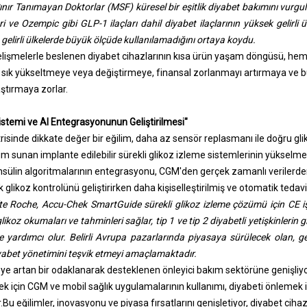
ınır Tanımayan Doktorlar (MSF) küresel bir eşitlik diyabet bakımını vurgul
i ve Ozempic gibi GLP-1 ilaçları dahil diyabet ilaçlarının yüksek gelirli ülk
a gelirli ülkelerde büyük ölçüde kullanılamadığını ortaya koydu.
 gelişmelerle beslenen diyabet cihazlarının kısa ürün yaşam döngüsü, hem 
sık sık yükseltmeye veya değiştirmeye, finansal zorlanmayı artırmaya ve 
aştırmaya zorlar.
istemi ve AI Entegrasyonunun Geliştirilmesi"
isinde dikkate değer bir eğilim, daha az sensör replasmanı ile doğru gliko
m sunan implante edilebilir sürekli glikoz izleme sistemlerinin yükselmes
n insülin algoritmalarının entegrasyonu, CGM'den gerçek zamanlı verilerde
 glikoz kontrolünü geliştirirken daha kişiselleştirilmiş ve otomatik tedavi
 Roche, Accu-Chek SmartGuide sürekli glikoz izleme çözümü için CE işar
koz okumaları ve tahminleri sağlar, tip 1 ve tip 2 diyabetli yetişkinlerin gl
e yardımcı olur. Belirli Avrupa pazarlarında piyasaya sürülecek olan, gec
yabet yönetimini teşvik etmeyi amaçlamaktadır.
e artan bir odaklanarak desteklenen önleyici bakım sektörüne genişliyor.
mek için CGM ve mobil sağlık uygulamalarının kullanımı, diyabeti önlemek 
.
Bu eğilimler, inovasyonu ve piyasa fırsatlarını genişletiyor, diyabet ci