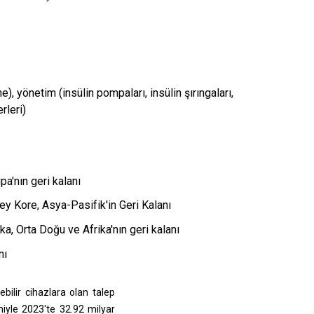
), yönetim (insülin pompaları, insülin şırıngaları,
rleri)
pa'nın geri kalanı
ey Kore, Asya-Pasifik'in Geri Kalanı
ka, Orta Doğu ve Afrika'nın geri kalanı
nı
bilir cihazlara olan talep
niyle 2023'te 32.92 milyar