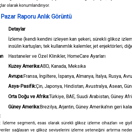
ar olarak konumlandırıyor.
ı Pazar Raporu Anlık Görüntü
Detaylar
İzleme (kendi kendini izleyen kan şekeri, sürekli glikoz izleme
insülin kartuşları, tek kullanımlık kalemler, jet enjektörleri, diğe
an
Hastaneler ve Özel Klinikler, HomeCare Ayarları
Kuzey Amerika:
ABD, Kanada, Meksika
Avrupa:
Fransa, İngiltere, İspanya, Almanya, İtalya, Rusya, Avru
Asya-Pasifik:
Çin, Japonya, Hindistan, Avustralya, Asean, Gün
Orta Doğu ve Afrika:
Türkiye, BAE, Suudi Arabistan, Güney Afri
Güney Amerika:
Brezilya, Arjantin, Güney Amerika'nın geri kala
:
 İzleme segmenti, esas olarak sürekli glikoz izleme cihazları ve giyile
eriler sağlayan ve glikoz seviyelerini izleme yeteneğini artırma nede