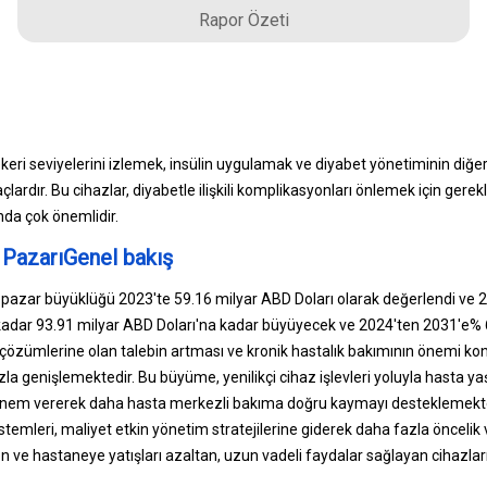
Rapor Özeti
ekeri seviyelerini izlemek, insülin uygulamak ve diyabet yönetiminin diğe
açlardır. Bu cihazlar, diyabetle ilişkili komplikasyonları önlemek için gere
da çok önemlidir.
 PazarıGenel bakış
ı pazar büyüklüğü 2023'te 59.16 milyar ABD Doları olarak değerlendi ve 
 kadar 93.91 milyar ABD Doları'na kadar büyüyecek ve 2024'ten 2031'e%
 çözümlerine olan talebin artması ve kronik hastalık bakımının önemi ko
ızla genişlemektedir. Bu büyüme, yenilikçi cihaz işlevleri yoluyla hasta ya
k önem vererek daha hasta merkezli bakıma doğru kaymayı desteklemekte
istemleri, maliyet etkin yönetim stratejilerine giderek daha fazla öncelik
n ve hastaneye yatışları azaltan, uzun vadeli faydalar sağlayan cihazla