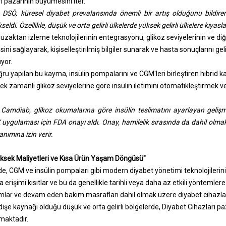
ı pazarının büyümesini iter.
 DSÖ, küresel diyabet prevalansında önemli bir artış olduğunu bildir
ldi. Özellikle, düşük ve orta gelirli ülkelerde yüksek gelirli ülkelere kıyas
e uzaktan izleme teknolojilerinin entegrasyonu, glikoz seviyelerinin ve diğ
i sağlayarak, kişiselleştirilmiş bilgiler sunarak ve hasta sonuçlarını gel
yor.
ru yapılan bu kayma, insülin pompalarını ve CGM'leri birleştiren hibrid k
çek zamanlı glikoz seviyelerine göre insülin iletimini otomatikleştirmek v
Camdiab, glikoz okumalarına göre insülin teslimatını ayarlayan gelişm
ygulaması için FDA onayı aldı. Onay, hamilelik sırasında da dahil olmak 
lanımına izin verir.
üksek Maliyetleri ve Kısa Ürün Yaşam Döngüsü"
e, CGM ve insülin pompaları gibi modern diyabet yönetimi teknolojilerinin s
 erişimi kısıtlar ve bu da genellikle tarihli veya daha az etkili yöntemlere
rımlar ve devam eden bakım masrafları dahil olmak üzere diyabet cihazlar
işe kaynağı olduğu düşük ve orta gelirli bölgelerde, Diyabet Cihazları p
maktadır.