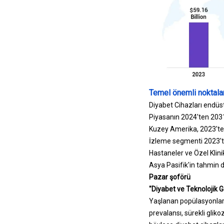
Temel önemli noktalar
Diyabet Cihazları endüst
Piyasanın 2024'ten 203
Kuzey Amerika, 2023'te 1
İzleme segmenti 2023'te 
Hastaneler ve Özel Klini
Asya Pasifik'in tahmin
Pazar şoförü
"Diyabet ve Teknolojik G
Yaşlanan popülasyonlar, 
prevalansı, sürekli gliko