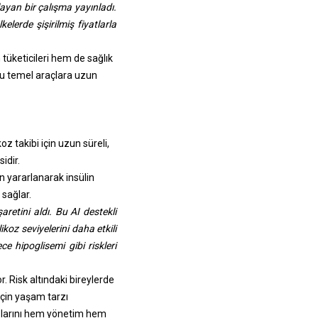
ayan bir çalışma yayınladı.
elerde şişirilmiş fiyatlarla
tüketicileri hem de sağlık
bu temel araçlara uzun
z takibi için uzun süreli,
idir.
n yararlanarak insülin
 sağlar.
etini aldı. Bu AI destekli
ikoz seviyelerini daha etkili
e hipoglisemi gibi riskleri
 Risk altındaki bireylerde
için yaşam tarzı
hazlarını hem yönetim hem