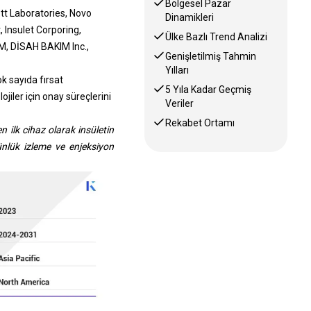
Bölgesel Pazar
ott Laboratories, Novo
Dinamikleri
 Insulet Corporing,
Ülke Bazlı Trend Analizi
, DİSAH BAKIM Inc.,
Genişletilmiş Tahmin
Yılları
k sayıda fırsat
5 Yıla Kadar Geçmiş
jiler için onay süreçlerini
Veriler
Rekabet Ortamı
n ilk cihaz olarak insületin
ünlük izleme ve enjeksiyon