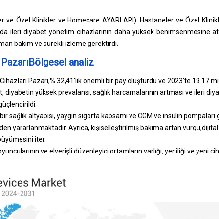
er ve Özel Klinikler ve Homecare AYARLARI): Hastaneler ve Özel Klinikl
arda ileri diyabet yönetim cihazlarının daha yüksek benimsenmesine at
man bakım ve sürekli izleme gerektirdi.
 PazarıBölgesel analiz
hazları Pazarı,% 32,41'lik önemli bir pay oluşturdu ve 2023'te 19.17 mi
, diyabetin yüksek prevalansı, sağlık harcamalarının artması ve ileri di
üçlendirildi.
ir sağlık altyapısı, yaygın sigorta kapsamı ve CGM ve insülin pompaları gi
 yararlanmaktadır. Ayrıca, kişiselleştirilmiş bakıma artan vurgu,
dijita
üyümesini iter.
ncularının ve elverişli düzenleyici ortamların varlığı, yeniliği ve yeni c