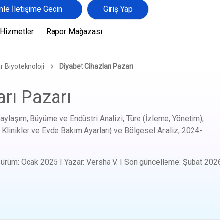
mle İletişime Geçin
Giriş Yap
Hizmetler
Rapor Mağazası
r Biyoteknoloji
Diyabet Cihazları Pazarı
arı Pazarı
aylaşım, Büyüme ve Endüstri Analizi, Türe (İzleme, Yönetim),
 Klinikler ve Evde Bakım Ayarları) ve Bölgesel Analiz,
2024-
Sürüm
:
Ocak 2025
|
Yazar
:
Versha V.
|
Son güncelleme
:
Şubat 202