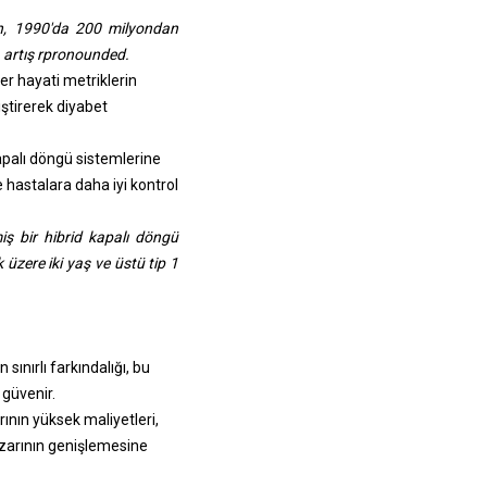
en, 1990'da 200 milyondan
la artış rpronounded.
er hayati metriklerin
iştirerek diyabet
apalı döngü sistemlerine
e hastalara daha iyi kontrol
iş bir hibrid kapalı döngü
üzere iki yaş ve üstü tip 1
ınırlı farkındalığı, bu
 güvenir.
ının yüksek maliyetleri,
azarının genişlemesine