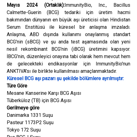
Mayıs 2024 (Ortaklık):
ImmunityBio, Inc., Bacillus
Calmette-Guerin (BCG) tedariki için üretim hacmi
bakımından dünyanın en büyük aşı üreticisi olan Hindistan
Serum Enstitüsü ile küresel bir anlaşma imzaladı.
Anlaşma, ABD dışında kullanımı onaylanmış standart
BCG'nin (sBCG) ve şu anda test aşamasında olan yeni
nesil rekombinant BCG'nin (iBCG) üretimini kapsıyor.
İBCG'nin, düzenleyici onayına tabi olarak hem mevcut hem
de gelecekteki endikasyonlar için ImmunityBio'nun
ANKTIVA'sı ile birlikte kullanılması amaçlanmaktadır.
Küresel BCG aşı pazarı şu şekilde bölümlere ayrılmıştır:
Türe Göre
Mesane Kanserine Karşı BCG Aşısı
Tüberküloz (TB) için BCG Aşısı
Gerilmeye göre
Danimarka 1331 Suşu
Pasteur 1173P2 Suşu
Tokyo 172 Suşu