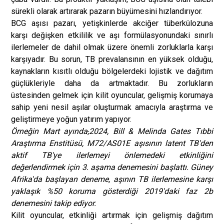
sürekli olarak artırarak pazarın büyümesini hızlandırıyor.
BCG aşısı pazarı, yetişkinlerde akciğer tüberkülozuna
karşı değişken etkililik ve aşı formülasyonundaki sınırlı
ilerlemeler de dahil olmak üzere önemli zorluklarla karşı
karşıyadır. Bu sorun, TB prevalansının en yüksek olduğu,
kaynakların kısıtlı olduğu bölgelerdeki lojistik ve dağıtım
güçlükleriyle daha da artmaktadır. Bu zorlukların
üstesinden gelmek için kilit oyuncular, gelişmiş korumaya
sahip yeni nesil aşılar oluşturmak amacıyla araştırma ve
geliştirmeye yoğun yatırım yapıyor.
Örneğin Mart ayında
,
2024, Bill & Melinda Gates Tıbbi
Araştırma Enstitüsü, M72/AS01E aşısının latent TB'den
aktif TB'ye ilerlemeyi önlemedeki etkinliğini
değerlendirmek için 3. aşama denemesini başlattı. Güney
Afrika'da başlayan deneme, aşının TB ilerlemesine karşı
yaklaşık %50 koruma gösterdiği 2019'daki faz 2b
denemesini takip ediyor.
Kilit oyuncular, etkinliği artırmak için gelişmiş dağıtım