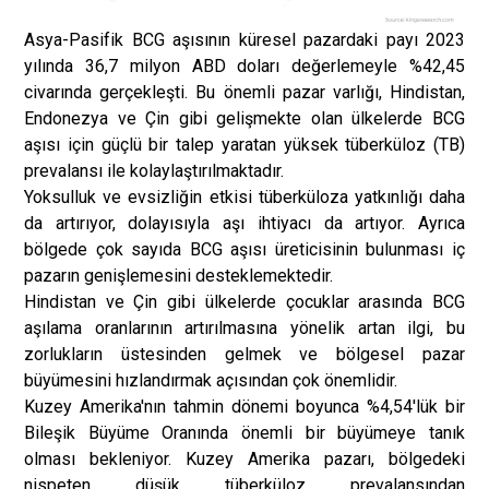
Asya-Pasifik BCG aşısının küresel pazardaki payı 2023
yılında 36,7 milyon ABD doları değerlemeyle %42,45
civarında gerçekleşti. Bu önemli pazar varlığı, Hindistan,
Endonezya ve Çin gibi gelişmekte olan ülkelerde BCG
aşısı için güçlü bir talep yaratan yüksek tüberküloz (TB)
prevalansı ile kolaylaştırılmaktadır.
Yoksulluk ve evsizliğin etkisi tüberküloza yatkınlığı daha
da artırıyor, dolayısıyla aşı ihtiyacı da artıyor. Ayrıca
bölgede çok sayıda BCG aşısı üreticisinin bulunması iç
pazarın genişlemesini desteklemektedir.
Hindistan ve Çin gibi ülkelerde çocuklar arasında BCG
aşılama oranlarının artırılmasına yönelik artan ilgi, bu
zorlukların üstesinden gelmek ve bölgesel pazar
büyümesini hızlandırmak açısından çok önemlidir.
Kuzey Amerika'nın tahmin dönemi boyunca %4,54'lük bir
Bileşik Büyüme Oranında önemli bir büyümeye tanık
olması bekleniyor. Kuzey Amerika pazarı, bölgedeki
nispeten düşük tüberküloz prevalansından