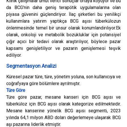
Klinik çalışmalar umut verici sonuçlar ortaya koyuyor ve bu
da BCG'nin daha geniş terapötik uygulamalarına olan
piyasa güvenini güçlendiriyor. İlaç şirketleri bu yenilikçi
kullanımlara yatırım yaptıkça BCG aşısı tüberkülozun
önlenmesinde temel bir unsur olarak konumlandırılıyor.
Ek
olarak, onkoloji ve metabolik bozukluklar için potansiyel
çığır açıcı bir tedavi olarak araştırılıyor, böylece pazar
kapsamı genişletiliyor ve pazarın genişlemesi teşvik
ediliyor.
Segmentasyon Analizi
Küresel pazar türe, türe, yönetim yoluna, son kullanıcıya ve
coğrafyaya göre bölümlere ayrılmıştır.
Türe Göre
Türe göre pazar, mesane kanseri için BCG aşısı ve
tüberküloz için BCG aşısı olarak kategorize edilmektedir.
Mesane kanserine yönelik BCG aşısı segmenti, 2023
yılında 64,1 milyon ABD doları değerlemeye ulaşarak BCG
aşı pazarına liderlik etmiştir.