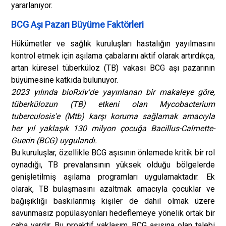
yararlanıyor.
BCG Aşı Pazarı Büyüme Faktörleri
Hükümetler ve sağlık kuruluşları hastalığın yayılmasını
kontrol etmek için aşılama çabalarını aktif olarak artırdıkça,
artan küresel tüberküloz (TB) vakası BCG aşı pazarının
büyümesine katkıda bulunuyor.
2023 yılında bioRxiv'de yayınlanan bir makaleye göre,
tüberkülozun (TB) etkeni olan Mycobacterium
tuberculosis'e (Mtb) karşı koruma sağlamak amacıyla
her yıl yaklaşık 130 milyon çocuğa Bacillus-Calmette-
Guerin (BCG) uygulandı.
Bu kuruluşlar, özellikle BCG aşısının önlemede kritik bir rol
oynadığı, TB prevalansının yüksek olduğu bölgelerde
genişletilmiş aşılama programları uygulamaktadır. Ek
olarak, TB bulaşmasını azaltmak amacıyla çocuklar ve
bağışıklığı baskılanmış kişiler de dahil olmak üzere
savunmasız popülasyonları hedeflemeye yönelik ortak bir
çaba vardır. Bu proaktif yaklaşım, BCG aşısına olan talebi