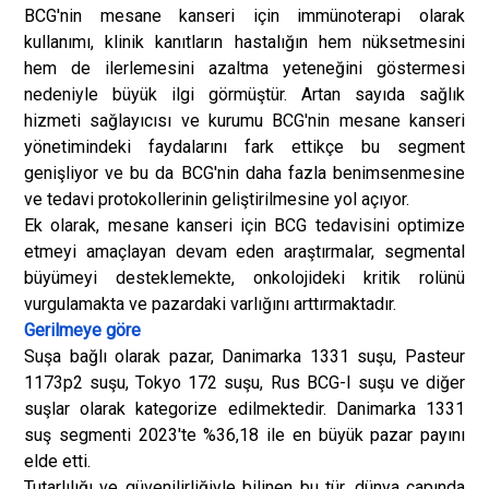
BCG'nin mesane kanseri için immünoterapi olarak
kullanımı, klinik kanıtların hastalığın hem nüksetmesini
hem de ilerlemesini azaltma yeteneğini göstermesi
nedeniyle büyük ilgi görmüştür. Artan sayıda sağlık
hizmeti sağlayıcısı ve kurumu BCG'nin mesane kanseri
yönetimindeki faydalarını fark ettikçe bu segment
genişliyor ve bu da BCG'nin daha fazla benimsenmesine
ve tedavi protokollerinin geliştirilmesine yol açıyor.
Ek olarak, mesane kanseri için BCG tedavisini optimize
etmeyi amaçlayan devam eden araştırmalar, segmental
büyümeyi desteklemekte, onkolojideki kritik rolünü
vurgulamakta ve pazardaki varlığını arttırmaktadır.
Gerilmeye göre
Suşa bağlı olarak pazar, Danimarka 1331 suşu, Pasteur
1173p2 suşu, Tokyo 172 suşu, Rus BCG-I suşu ve diğer
suşlar olarak kategorize edilmektedir. Danimarka 1331
suş segmenti 2023'te %36,18 ile en büyük pazar payını
elde etti.
Tutarlılığı ve güvenilirliğiyle bilinen bu tür, dünya çapında