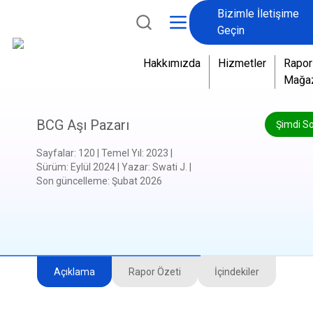
Bizimle İletişime
Geçin
Hakkımızda
Hizmetler
Rapor
Mağa
BCG Aşı Pazarı
Şimdi S
Sayfalar
:
120
|
Temel Yıl
:
2023
|
Sürüm
:
Eylül 2024
|
Yazar
:
Swati J.
|
Son güncelleme
:
Şubat 2026
Açıklama
Rapor Özeti
İçindekiler