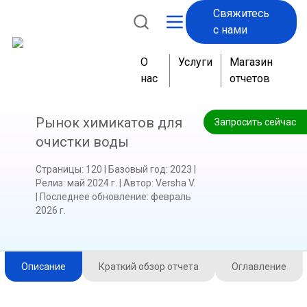
Свяжитесь
с нами
О
Услуги
Магазин
нас
отчетов
Рынок химикатов для
Запросить сейчас
очистки воды
Страницы
:
120
|
Базовый год
:
2023
|
Релиз
:
май 2024 г.
|
Автор
:
Versha V.
|
Последнее обновление
:
февраль
2026 г.
Описание
Краткий обзор отчета
Оглавление