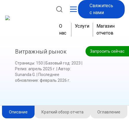
Свяжитесь
с нами
О
Услуги
Магазин
нас
отчетов
Витражный рынок
Запросить сейчас
Страницы
:
150
|
Базовый год
:
2023
|
Релиз
:
апрель 2025 г.
|
Автор
:
Sunanda G.
|
Последнее
обновление
:
февраль 2026 г.
Описание
Краткий обзор отчета
Оглавление