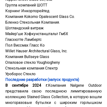
Группа компаний ШОТТ
Корнинг Инкорпорейтед
Компания Kokomo Opalescent Glass Co.
Бленко Стекольная Компания.
Шотландский витраж
Майер'ше Хофкунстанштальт ГмбХ
Гласхютте Ламбертс
Пол Виссмах Гласс Ко
Willet Hauser Architectural Glass, Inc.
Компания Bullseye Glass
Опаловое стекло Youghiogheny
Стекольная компания Спектр
Уроборос Стекло
Последние разработки (запуск продукта)
В сентябре 2024 г.
Компания Nalgene Outdoor
представила свою последнюю лимитированную
коллекцию Stained Glass Collection, в которую вошли
многоразовые бутылки с широким горлышком