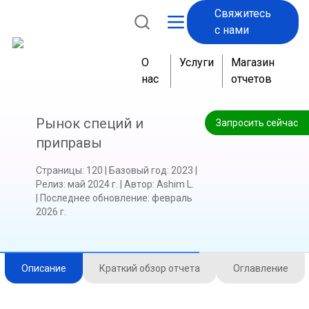
Свяжитесь
с нами
О
Услуги
Магазин
нас
отчетов
Рынок специй и
Запросить сейчас
приправы
Страницы
:
120
|
Базовый год
:
2023
|
Релиз
:
май 2024 г.
|
Автор
:
Ashim L.
|
Последнее обновление
:
февраль
2026 г.
Описание
Краткий обзор отчета
Оглавление