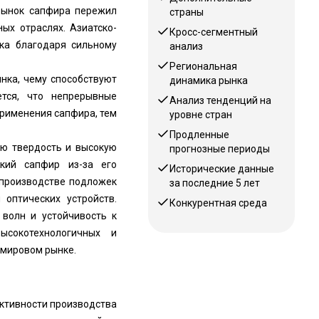
рынок сапфира пережил
страны
ых отраслях. Азиатско-
Кросс-сегментный
нка благодаря сильному
анализ
Региональная
нка, чему способствуют
динамика рынка
ется, что непрерывные
Анализ тенденций на
рименения сапфира, тем
уровне стран
Продленные
ую твердость и высокую
прогнозные периоды
ский сапфир из-за его
Исторические данные
 производстве подложек
за последние 5 лет
оптических устройств.
Конкурентная среда
 волн и устойчивость к
сокотехнологичных и
 мировом рынке.
ктивности производства