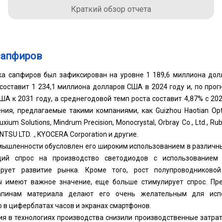
Краткий обзор отчета
сапфиров
а сапфиров был зафиксирован на уровне 1 189,6 миллиона дол
 составит 1 234,1 миллиона долларов США в 2024 году и, по прогн
А к 2031 году, а среднегодовой темп роста составит 4,87% с 2024
ия, предлагаемые такими компаниями, как Guizhou Haotian Optoel
uxium Solutions, Mindrum Precision, Monocrystal, Orbray Co., Ltd., Ru
ENTSU LTD. ., KYOCERA Corporation и другие.
мышленности обусловлен его широким использованием в различн
щий спрос на производство светодиодов с использованием
ирует развитие рынка. Кроме того, рост полупроводниково
 имеют важное значение, еще больше стимулирует спрос. Пре
рапинам материала делают его очень желательным для исп
о в циферблатах часов и экранах смартфонов.
ия в технологиях производства снизили производственные затра