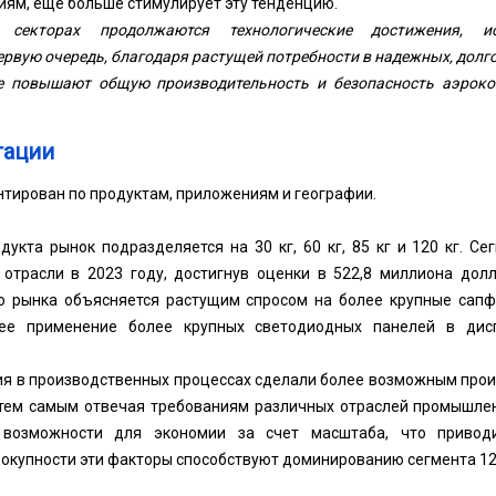
ям, еще больше стимулирует эту тенденцию.
секторах продолжаются технологические достижения, ис
первую очередь, благодаря растущей потребности в надежных, дол
е повышают общую производительность и безопасность аэроко
тации
тирован по продуктам, приложениям и географии.
дукта рынок подразделяется на 30 кг, 60 кг, 85 кг и 120 кг. Се
отрасли в 2023 году, достигнув оценки в 522,8 миллиона до
о рынка объясняется растущим спросом на более крупные сап
щее применение более крупных светодиодных панелей в дис
ия в производственных процессах сделали более возможным прои
 тем самым отвечая требованиям различных отраслей промышленн
 возможности для экономии за счет масштаба, что привод
вокупности эти факторы способствуют доминированию сегмента 120