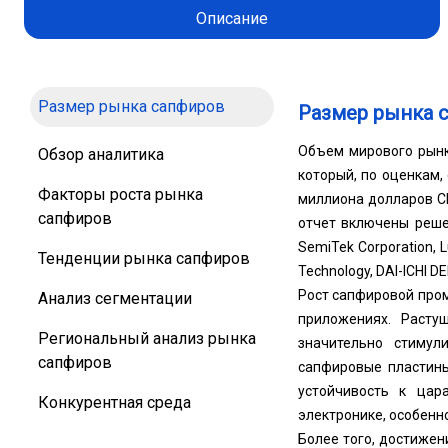
Описание
Размер рынка сапфиров
Размер рынка 
Объем мирового рынк
Обзор аналитика
который, по оценкам,
Факторы роста рынка
миллиона долларов СШ
сапфиров
отчет включены решен
SemiTek Corporation, L
Тенденции рынка сапфиров
Technology, DAI-ICHI D
Рост сапфировой про
Анализ сегментации
приложениях. Расту
Региональный анализ рынка
значительно стимул
сапфиров
сапфировые пластины
устойчивость к ца
Конкурентная среда
электронике, особенн
Более того, достижен