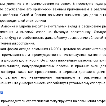
ым увеличив его проникновение на рынок. В последние годы 
что обусловлено его критически важным применением в различн
н, особенно Китай и Япония, занимает значительную долю ры
производителей электроники.
я Америка и Европа вносят значительный вклад в расширение ры
стижения и высокий спрос на бытовую электронику. Ожида
ботки будут способствовать дальнейшему расширению областей п
тойчивый рост рынка.
ская форма оксида алюминия (Al2O3), ценится за исключительн
В промышленности преимущественно используется синтетиче
а и широкой доступности. Он служит важнейшим материалом при
етильников, полупроводниковых пластин и прочных окон для 
 сапфира, такие как прозрачность в широком диапазоне длин
ии, делают его незаменимым материалом в различных вы
ниях. Эта универсальность способствует устойчивому спросу на
а
и производители стратегически фокусируются на повышении эффе