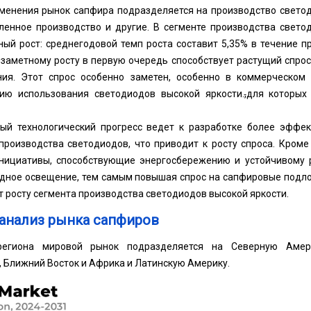
именения рынок сапфира подразделяется на производство светод
енное производство и другие. В сегменте производства свето
ый рост: среднегодовой темп роста составит 5,35% в течение п
му заметному росту в первую очередь способствует растущий спр
ия. Этот спрос особенно заметен, особенно в коммерческом 
ию использования светодиодов высокой яркости.
,
для которых
ный технологический прогресс ведет к разработке более эффе
производства светодиодов, что приводит к росту спроса. Кром
нициативы, способствующие энергосбережению и устойчивому 
дное освещение, тем самым повышая спрос на сапфировые подлож
 росту сегмента производства светодиодов высокой яркости.
анализ рынка сапфиров
егиона мировой рынок подразделяется на Северную Америк
, Ближний Восток и Африка и Латинскую Америку.