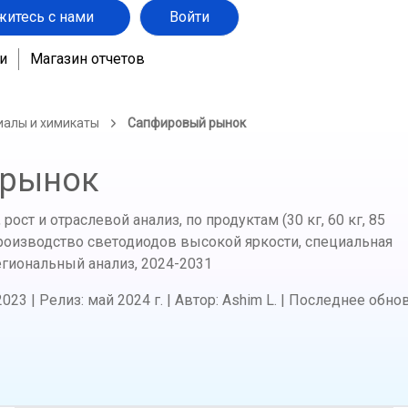
житесь с нами
Войти
и
Магазин отчетов
иалы и химикаты
Сапфировый рынок
 рынок
ост и отраслевой анализ, по продуктам (30 кг, 60 кг, 85
(производство светодиодов высокой яркости, специальная
егиональный анализ,
2024-2031
2023
|
Релиз
:
май 2024 г.
|
Автор
:
Ashim L.
|
Последнее обно