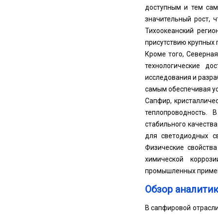
доступным и тем сам
значительный рост, 
Тихоокеанский регио
присутствию крупных 
Кроме того, Северна
технологические до
исследования и разра
самым обеспечивая ус
Сапфир, кристалличе
теплопроводность. 
стабильного качеств
для светодиодных св
Физические свойства
химической корроз
промышленных примене
Обзор аналитик
В сапфировой отрасл