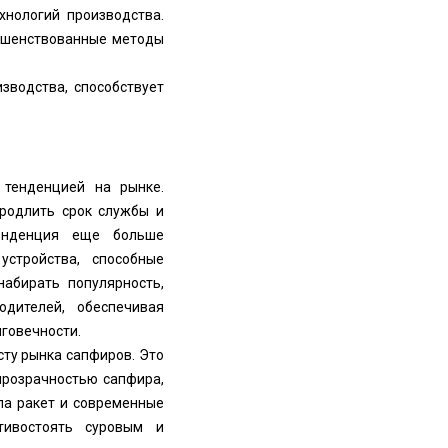
хнологий производства.
ершенствованные методы
зводства, способствует
 тенденцией на рынке.
продлить срок службы и
енденция еще больше
стройства, способные
набирать популярность,
одителей, обеспечивая
лговечности.
сту рынка сапфиров. Это
прозрачностью сапфира,
ла ракет и современные
тивостоять суровым и