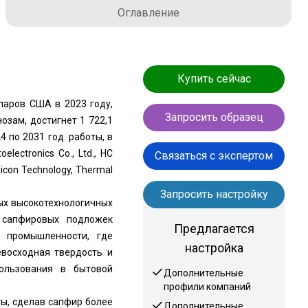
Оглавление
Купить сейчас
ларов США в 2023 году,
Запросить образец
озам, достигнет 1 722,1
 по 2031 год. работы, в
ectronics Co., Ltd., HC
Связаться с экспертом
bicon Technology, Thermal
Запросить настройку
ых высокотехнологичных
 сапфировых подложек
Предлагается
й промышленности, где
настройка
восходная твердость и
ользования в бытовой
Дополнительные
профили компаний
ты, сделав сапфир более
Дополнительные