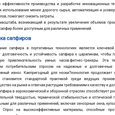
 эффективности производства и разработке инновационных те
ак использование менее дорогого сырья, автоматизация и усов
ов, помогают снизить затраты.
масштаба, возникающий в результате увеличения объемов прои
сапфир более доступным для различных применений.
ка сапфиров
ание сапфира в портативных технологиях является ключевой
 долговечность и устойчивость сапфира к царапинам, чтобы 
кую привлекательность умных часов.
фитнес-трекеры
. Эта т
им потребительским спросом на надежные и долговечные у
вный износ. Как
пригодный для носки
Технология продолжает 
 становится стандартной практикой среди ведущих произв
ество на рынке и отвечая растущим требованиям к качеству и до
пфира в аэрокосмической и оборонной отраслях способствует ро
тельной твердостью, термической стабильностью и оптической 
льным для различных применений, включая сенсорные окна, купо
ы. Спрос на высокоэффективные материалы, способные про