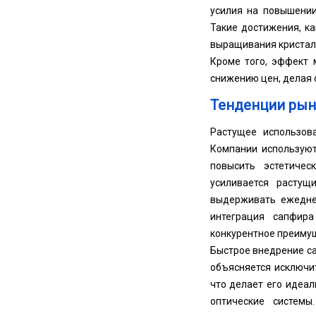
усилия на повышении
Такие достижения, к
выращивания кристалл
Кроме того, эффект 
снижению цен, делая 
Тенденции рын
Растущее использов
Компании используют
повысить эстетичес
усиливается растущ
выдерживать ежедне
интеграция сапфира
конкурентное преимущ
Быстрое внедрение са
объясняется исключи
что делает его идеа
оптические систем