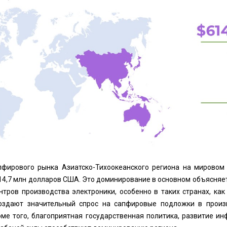
пфирового рынка Азиатско-Тихоокеанского региона на мировом
14,7 млн ​​долларов США. Это доминирование в основном объясняе
тров производства электроники, особенно в таких странах, как
создают значительный спрос на сапфировые подложки в произ
ме того, благоприятная государственная политика, развитие ин