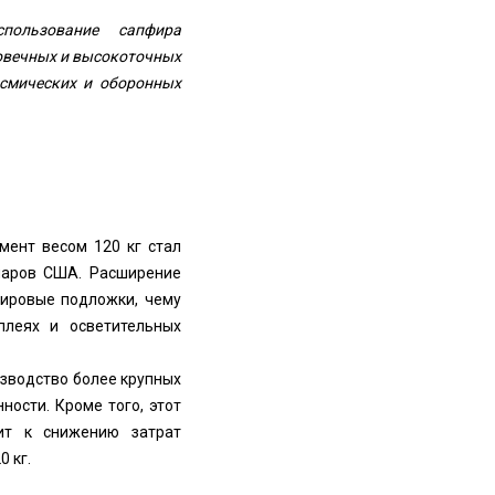
пользование сапфира
говечных и высокоточных
смических и оборонных
гмент весом 120 кг стал
лларов США. Расширение
фировые подложки, чему
плеях и осветительных
зводство более крупных
ости. Кроме того, этот
ит к снижению затрат
 кг.