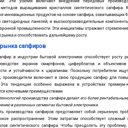
ции. Эти усилия включают внедрение передовых производс
 методов выращивания кристаллов синтетического сапфира. К
ке инновационных продуктов на основе сапфира, охватывающих б
 светодиодных панелей, и высокопроизводительные компонент
боронной промышленности. Эти инициативы отражают стремление
 рынка и способствовать дальнейшему росту.
 рынка сапфиров
апфир в индустрии бытовой электроники способствует росту 
изводстве экранов смартфонов, циферблатов и объективов
сти и устойчивости к царапинам. Поскольку потребители ищу
, производители включают в свою продукцию сапфир для повы
. Эта тенденция особенно выражена в устройствах премиум-к
тся ключевыми преимуществами.
технологий производства сапфира делает его более рентабельным
ению в различных сегментах бытовой электроники.
ть производства сапфиров представляет собой серьезную про
окое распространение. Этим затратам способствует сложный 
лов синтетического сапфира. Чтобы преодолеть эту проблему,