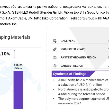
ми, работающими на рынке вибропоглощающих материалов, являют
 S.p.A., STENFLEX Rudolf Stender GmbH, Vibrostop Srl a Socio Unico, F
bH, Axon' Cable, 3M, Nitto Diko Corporation, Trelleborg Group и KITA
ica, Inc.