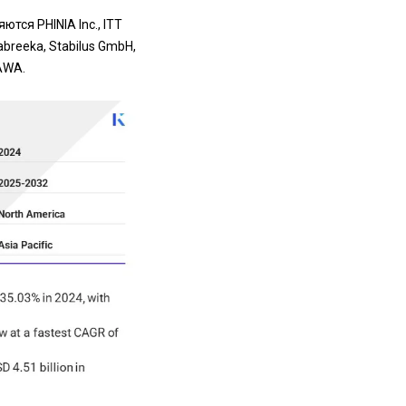
ся PHINIA Inc., ITT
abreeka, Stabilus GmbH,
GAWA.