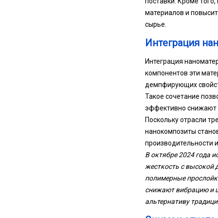
поставки. Кроме того
материалов и повысит
сырье.
Интеграция на
Интеграция наномате
компонентов эти мат
демпфирующих свойст
Такое сочетание позв
эффективно снижают 
Поскольку отрасли тр
нанокомпозиты станов
производительности и
В октябре 2024 года 
жесткость с высокой 
полимерные прослойки
снижают вибрацию и ш
альтернативу традиц