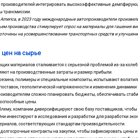
т производителей интегрировать высокоэффективные демпфирующ
ы трансмиссии.
 America, в 2023 году международные автопроизводители произвел
ъем производства стимулирует спрос на материалы для гашения ви
оточены на усовершенствовании транспортных средств и улучшен
 цен на сырье
их материалов сталкивается с серьезной проблемой из-за колеба
яют на производственные затраты и размер прибыли.
 резина, полимеры и специальные композиты, испытывают волатиль
поставок, геополитической напряженности и изменения динамики с
роизводителям сложно планировать бюджеты, обеспечивать стаби
оспособные цены.
блему, компании диверсифицируют свою базу поставщиков, чтобы
 Они инвестируют в исследования и разработки для разработки э
ериалов, соответствующих стандартам производительности.
долгосрочные контракты на закупки, чтобы зафиксировать цены и