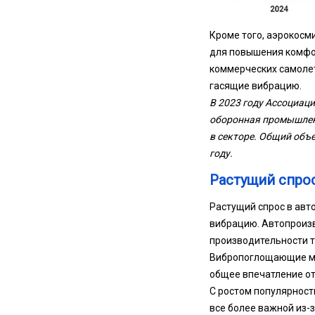
Кроме того, аэрокос
для повышения комфор
коммерческих самолет
гасящие вибрацию.
В 2023 году
Ассоциаци
оборонная промышленн
в секторе. Общий объе
году.
Растущий спро
Растущий спрос в ав
вибрацию. Автопроиз
производительности т
Вибропоглощающие мат
общее впечатление от
С ростом популярност
все более важной из-