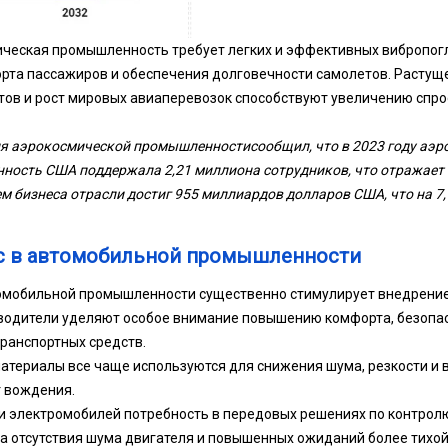
мическая промышленность требует легких и эффективных виброп
та пассажиров и обеспечения долговечности самолетов. Растущ
ов и рост мировых авиаперевозок способствуют увеличению спро
я аэрокосмической промышленности
сообщил, что в 2023 году аэ
ость США поддержала 2,21 миллиона сотрудников, что отражает 
м бизнеса отрасли достиг 955 миллиардов долларов США, что на 7,
с в автомобильной промышленности
томобильной промышленности существенно стимулирует внедрение
водители уделяют особое внимание повышению комфорта, безопас
ранспортных средств.
ериалы все чаще используются для снижения шума, резкости и в
 вождения.
и электромобилей потребность в передовых решениях по контрол
за отсутствия шума двигателя и повышенных ожиданий более тихой