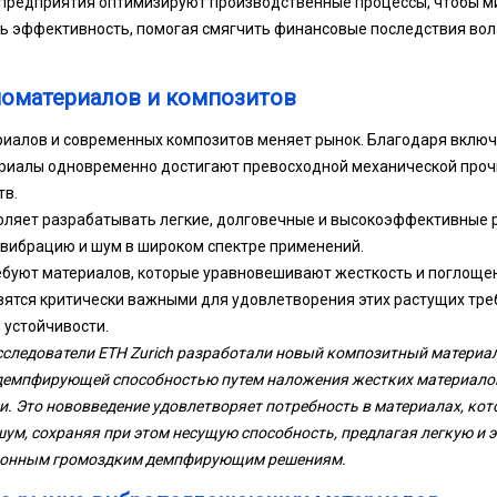
, предприятия оптимизируют производственные процессы, чтобы 
ь эффективность, помогая смягчить финансовые последствия вол
номатериалов и композитов
риалов и современных композитов меняет рынок. Благодаря вклю
ериалы одновременно достигают превосходной механической проч
в.
оляет разрабатывать легкие, долговечные и высокоэффективные 
вибрацию и шум в широком спектре применений.
ебуют материалов, которые уравновешивают жесткость и поглощен
ятся критически важными для удовлетворения этих растущих тре
 устойчивости.
исследователи ETH Zurich разработали новый композитный материа
демпфирующей способностью путем наложения жестких материалов
. Это нововведение удовлетворяет потребность в материалах, ко
ум, сохраняя при этом несущую способность, предлагая легкую и
ионным громоздким демпфирующим решениям.