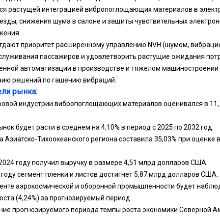
тся растущей интеграцией вибропоглощающих материалов в элект
зды, снижения шума в салоне и защиты чувствительных электрон
жения.
дают приоритет расширенному управлению NVH (шумом, вибрацией
служивания пассажиров и удовлетворить растущие ожидания потр
нной автоматизации в производстве и тяжелом машиностроении 
ию решений по гашению вибраций.
ли рынка:
ровой индустрии вибропоглощающих материалов оценивался в 11
ынок будет расти в среднем на 4,10% в период с 2025 по 2032 год.
а Азиатско-Тихоокеанского региона составила 35,03% при оценке 
2024 году получил выручку в размере 4,51 млрд долларов США.
 году сегмент пленки и листов достигнет 5,87 млрд долларов США.
менте аэрокосмической и оборонной промышленности будет наблю
оста (4,24%) за прогнозируемый период.
ение прогнозируемого периода темпы роста экономики Северной Ам