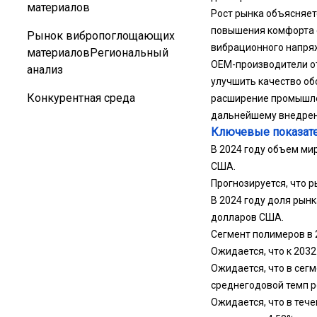
материалов
Рост рынка объясняе
повышения комфорта е
Рынок вибропоглощающих
вибрационного напря
материаловРегиональный
OEM-производители от
анализ
улучшить качество об
Конкурентная среда
расширение промышле
дальнейшему внедрен
Ключевые показате
В 2024 году объем ми
США.
Прогнозируется, что р
В 2024 году доля рынк
долларов США.
Сегмент полимеров в 
Ожидается, что к 2032
Ожидается, что в сег
среднегодовой темп р
Ожидается, что в теч