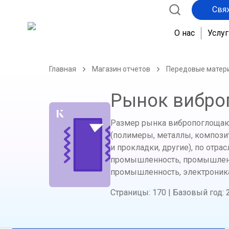
Свя
О нас
Услуг
Главная
Магазин отчетов
Передовые матер
Рынок вибро
Размер рынка вибропоглощающи
(полимеры, металлы, композит
и прокладки, другие), по отр
промышленность, промышленн
промышленность, электроника
Страницы
:
170
|
Базовый год
: