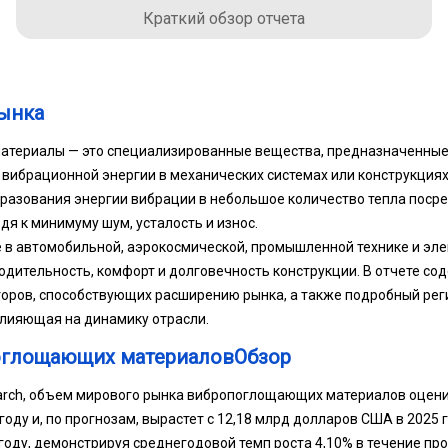
Краткий обзор отчета
ынка
териалы — это специализированные вещества, предназначенные
вибрационной энергии в механических системах или конструкциях
разования энергии вибрации в небольшое количество тепла поср
дя к минимуму шум, усталость и износ.
в автомобильной, аэрокосмической, промышленной технике и эле
дительность, комфорт и долговечность конструкции. В отчете со
оров, способствующих расширению рынка, а также подробный рег
влияющая на динамику отрасли.
оглощающих материаловОбзор
arch, объем мирового рынка вибропоглощающих материалов оцени
оду и, по прогнозам, вырастет с 12,18 млрд долларов США в 2025 г
году, демонстрируя среднегодовой темп роста 4,10% в течение пр