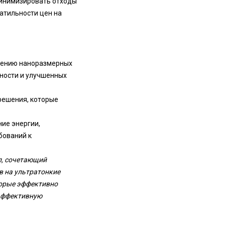
минимизировать отходы
атильности цен на
чению наноразмерных
ности и улучшенных
решения, которые
ие энергии,
бований к
л, сочетающий
 на ультратонкие
торые эффективно
 эффективную