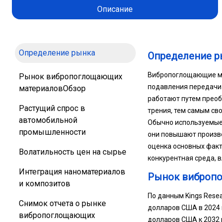
Описание
Определение рынка
Определение р
Вибропоглощающие ма
Рынок вибропоглощающих
подавления передачи 
материаловОбзор
работают путем преоб
Растущий спрос в
трения, тем самым сво
автомобильной
Обычно используемые 
промышленности
они повышают произво
оценка основных факт
Волатильность цен на сырье
конкурентная среда, 
Интеграция наноматериалов
Рынок виброп
и композитов
По данным Kings Rese
Снимок отчета о рынке
долларов США в 2024 г
вибропоглощающих
долларов США к 2032 