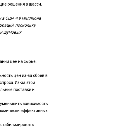
ие решения в шасси,
и в США 4,9 миллиона
браций, поскольку
ии шумовых
ний цен на сырье,
ность цен из-за сбоев в
проса. Из-за этой
льные поставки и
 уменьшить зависимость
кономически эффективных
 стабилизировать