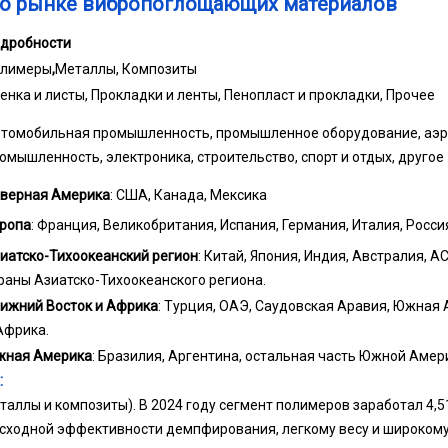
 о рынке вибропоглощающих материалов
дробности
лимеры
,
Металлы, Композиты
енка и листы, Прокладки и ленты, Пенопласт и прокладки, Прочее
томобильная промышленность, промышленное оборудование, аэр
омышленность, электроника, строительство, спорт и отдых, другое
верная Америка
: США, Канада, Мексика
ропа
: Франция, Великобритания, Испания, Германия, Италия, Росси
иатско-Тихоокеанский регион
: Китай, Япония, Индия, Австралия, 
раны Азиатско-Тихоокеанского региона.
ижний Восток и Африка
: Турция, ОАЭ, Саудовская Аравия, Южная
Африка.
ная Америка
: Бразилия, Аргентина, остальная часть Южной Амер
:
еталлы и композиты). В 2024 году сегмент полимеров заработал 4,
сходной эффективности демпфирования, легкому весу и широком