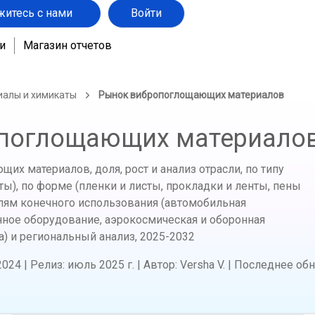
житесь с нами
Войти
и
Магазин отчетов
иалы и химикаты
Рынок вибропоглощающих материалов
поглощающих материало
х материалов, доля, рост и анализ отрасли, по типу
ы), по форме (пленки и листы, прокладки и ленты, пены
аслям конечного использования (автомобильная
ое оборудование, аэрокосмическая и оборонная
) и региональный анализ,
2025-2032
2024
|
Релиз
:
июль 2025 г.
|
Автор
:
Versha V.
|
Последнее об