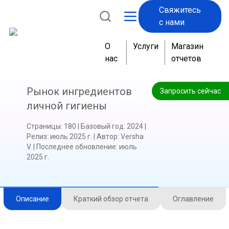
Свяжитесь
с нами
О
Услуги
Магазин
нас
отчетов
Рынок ингредиентов
Запросить сейчас
личной гигиены
Страницы
:
180
|
Базовый год
:
2024
|
Релиз
:
июль 2025 г.
|
Автор
:
Versha
V.
|
Последнее обновление
:
июль
2025 г.
Описание
Краткий обзор отчета
Оглавление