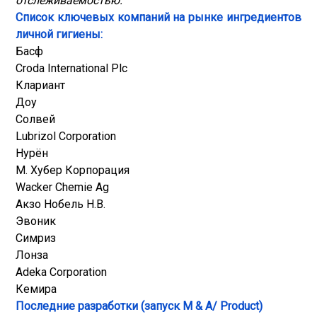
отслеживаемостью.
Список ключевых компаний на рынке ингредиентов
личной гигиены:
Басф
Croda International Plc
Клариант
Доу
Солвей
Lubrizol Corporation
Нурён
М. Хубер Корпорация
Wacker Chemie Ag
Акзо Нобель Н.В.
Эвоник
Симриз
Лонза
Adeka Corporation
Кемира
Последние разработки (запуск M & A/ Product)