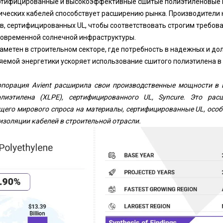
ертифицированные и высокоэффективные сшитые полиэтиленовые 
ических кабелей способствует расширению рынка. Производители
в, сертифицированных UL, чтобы соответствовать строгим требов
современной солнечной инфраструктуры.
заметен в строительном секторе, где потребность в надежных и д
яемой энергетики ускоряет использование сшитого полиэтилена 
рпорация Avient расширила свои производственные мощности в 
лиэтилена (XLPE), сертифицированного UL, Syncure. Это рас
щего мирового спроса на материалы, сертифицированные UL, осо
изоляции кабелей в строительной отрасли.