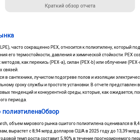
Краткий обзор отчета
ынка
PE), часто сокращенно PEX, относится к полиэтилену, который по
ия его термостойкости, давления и химической стойкости. PEX соз
методов, как перекись (PEX-a), силан (PEX-b) или облучение (PEX-
 связей.
ся в сантехнике, лучистом подогреве полов и изоляции электриче
льному сроку службы и простоте установки. В отчете представлен 
овых тенденций и конкурентной среды, которые, как ожидается, по
ого периода.
 полиэтиленаОбзор
arch, объем мирового рынка сшитого полиэтилена оценивался в 8,
озам, вырастет с 8,94 млрд долларов США в 2025 году до 13,39 млр
годовой темп роста составит 5,90% в течение прогнозируемого пер