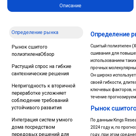
Описание
Определение рынка
Определение р
Сшитый полиэтилен (XL
Рынок сшитого
сшивания для повышен
полиэтиленаОбзор
использованием таких 
Растущий спрос на гибкие
прочных молекулярных
сантехнические решения
Он широко использует
своей гибкости, длите
Непригодность к вторичной
ключевых факторов, н
переработке усложняет
течение прогнозируем
соблюдение требований
устойчивого развития
Рынок сшитого
Интеграция систем умного
По данным Kings Rese
дома посредством
2024 году и, по прогн
передовых решений для
году, при этом средне