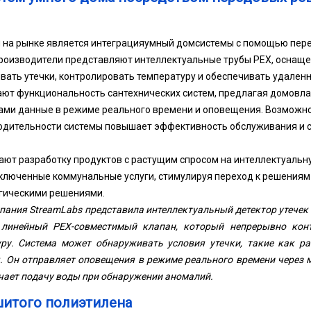
на рынке является интеграция
умный дом
системы с помощью пер
роизводители представляют интеллектуальные трубы PEX, оснащ
ать утечки, контролировать температуру и обеспечивать удаленн
ют функциональность сантехнических систем, предлагая домовл
ми данные в режиме реального времени и оповещения. Возможно
одительности системы повышает эффективность обслуживания и 
ают разработку продуктов с растущим спросом на интеллектуал
ключенные коммунальные услуги, стимулируя переход к решениям
огическими решениями.
мпания StreamLabs представила интеллектуальный детектор утечек 
 линейный PEX-совместимый клапан, который непрерывно конт
уру. Система может обнаруживать условия утечки, такие как р
. Он отправляет оповещения в режиме реального времени через 
ает подачу воды при обнаружении аномалий.
шитого полиэтилена