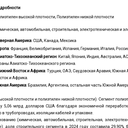
дробности
лиэтилен высокой плотности, Полиэтилен низкой плотности
мическая, автомобильная, строительная, электротехническая и эл
верная Америка
: США, Канада, Мексика
ропа
: Франция, Великобритания, Испания, Германия, Италия, Росси
иатско-Тихоокеанский регион
: Китай, Япония, Индия, Австралия, 
раны Азиатско-Тихоокеанского региона.
ижний Восток и Африка
: Турция, ОАЭ, Саудовская Аравия, Южная
сток и Африка.
ная Америка
: Бразилия, Аргентина, остальная часть Южной Амер
высокой плотности и полиэтилен низкой плотности). Сегмент полиэ
ду 5,06 млрд долларов США благодаря экономичной переработк
в трубопроводах, изоляции кабелей и упаковке.
ованию (химическая, автомобильная, строительная, электротехн
): доля строительного сегмента в 2024 году составила 29,90% 