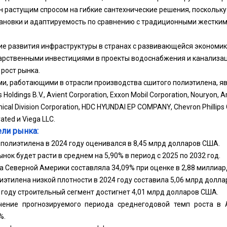
н растущим спросом на гибкие сантехнические решения, поскольк
тановки и адаптируемость по сравнению с традиционными жестки
ие развития инфраструктуры в странах с развивающейся экономи
арственными инвестициями в проекты водоснабжения и канализац
рост рынка.
, работающими в отрасли производства сшитого полиэтилена, явля
s Holdings B.V., Avient Corporation, Exxon Mobil Corporation, Nouryon, 
cal Division Corporation, HDC HYUNDAI EP COMPANY, Chevron Phillips
ated и Viega LLC.
ли рынка:
полиэтилена в 2024 году оценивался в 8,45 млрд долларов США.
ынок будет расти в среднем на 5,90% в период с 2025 по 2032 год.
ка Северной Америки составляла 34,09% при оценке в 2,88 миллиа
иэтилена низкой плотности в 2024 году составила 5,06 млрд долл
2 году строительный сегмент достигнет 4,01 млрд долларов США.
чение прогнозируемого периода среднегодовой темп роста в 
%.