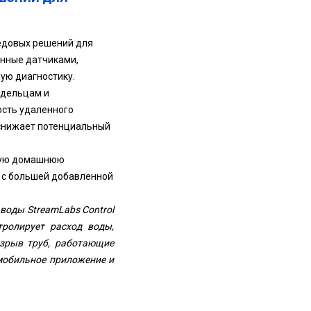
едовых решений для
енные датчиками,
ую диагностику.
адельцам и
сть удаленного
снижает потенциальный
ьную домашнюю
 с большей добавленной
воды StreamLabs Control
ролирует расход воды,
азрыв труб, работающие
мобильное приложение и