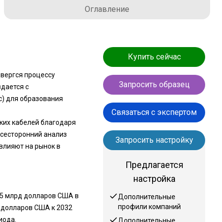
Оглавление
Купить сейчас
двергся процессу
Запросить образец
дается с
c) для образования
Связаться с экспертом
ских кабелей благодаря
всесторонний анализ
Запросить настройку
влияют на рынок в
Предлагается
настройка
45 млрд долларов США в
Дополнительные
профили компаний
д долларов США к 2032
иода.
Дополнительные