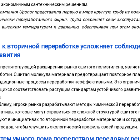
 экономичным сантехническим решениям.
компания Uponor представила первую в мире круглую трубу из пол
ически переработанного сырья. Труба сохраняет свои эксплуата
к высоким температурам и давлению, обеспечивая при этом эко
 к вторичной переработке усложняет соблюд
азвития
препятствующей расширению рынка сшитого полиэтилена, являетс
ботки. Сшитая молекула материала предотвращает повторное пла
радиционные процессы переработки неэффективными. Это огранич
щихся соответствовать растущим стандартам устойчивого развит
.
блему, игроки рынка разрабатывают методы химической переработ
ативы, которые могут справиться со сложной структурой сшитого 
вуют в инициативах по вторичной переработке материалов и сотр
отходов, чтобы улучшить экологический профиль своей продукции.
стем умного дома посредством передовых ре