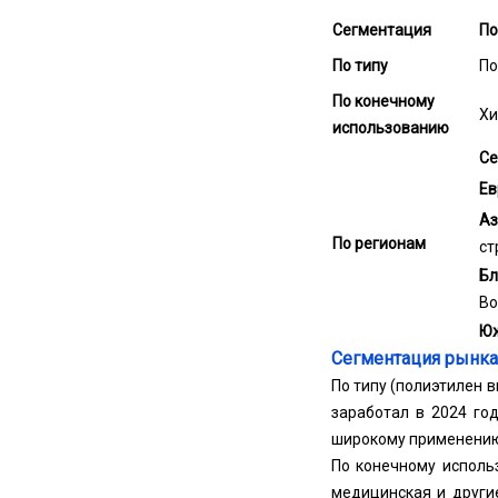
Сегментация
По
По типу
По
По конечному
Хи
использованию
Се
Ев
Аз
По регионам
ст
Бл
Во
Юж
Сегментация рынка
По типу (полиэтилен 
заработал в 2024 го
широкому применению 
По конечному использ
медицинская и другие