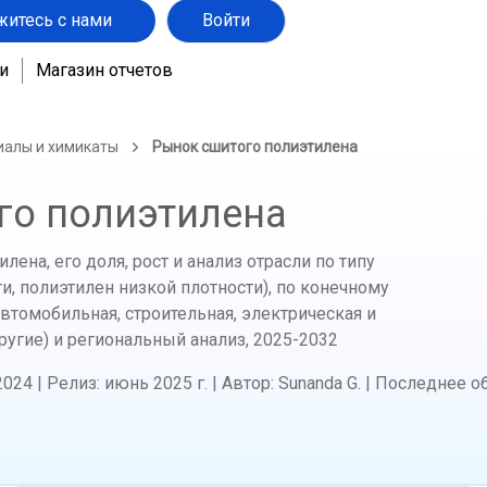
житесь с нами
Войти
и
Магазин отчетов
иалы и химикаты
Рынок сшитого полиэтилена
го полиэтилена
ена, его доля, рост и анализ отрасли по типу
и, полиэтилен низкой плотности), по конечному
втомобильная, строительная, электрическая и
ругие) и региональный анализ,
2025-2032
2024
|
Релиз
:
июнь 2025 г.
|
Автор
:
Sunanda G.
|
Последнее о