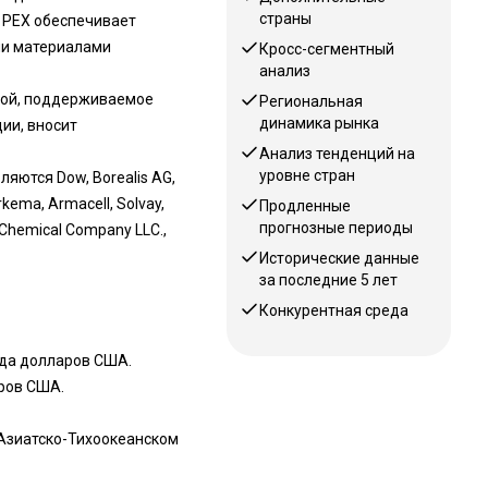
страны
у PEX обеспечивает
ми материалами
Кросс-сегментный
анализ
кой, поддерживаемое
Региональная
динамика рынка
ии, вносит
Анализ тенденций на
уровне стран
ются Dow, Borealis AG,
Arkema, Armacell, Solvay,
Продленные
прогнозные периоды
 Chemical Company LLC.,
Исторические данные
за последние 5 лет
Конкурентная среда
рда долларов США.
аров США.
Азиатско-Тихоокеанском