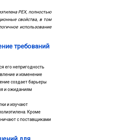
иэтилена PEX, полностью
ционные свойства, в том
логичное использование
ение требований
я его непригодность
вление и изменение
ение создает барьеры
ия и ожиданиям
ки и изучают
полиэтилена. Кроме
удничают с поставщиками
шений для