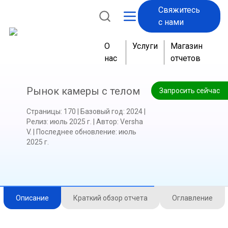
Свяжитесь
д
с нами
в
и
О
Услуги
Магазин
г
нас
отчетов
а
т
ь
Рынок камеры с телом
Запросить сейчас
с
я
Страницы
:
170
|
Базовый год
:
2024
|
Релиз
:
июль 2025 г.
|
Автор
:
Versha
V.
|
Последнее обновление
:
июль
2025 г.
Описание
Краткий обзор отчета
Оглавление