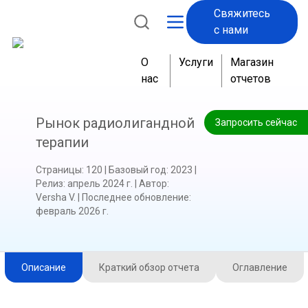
Свяжитесь
с нами
О
Услуги
Магазин
нас
отчетов
Рынок радиолигандной
Запросить сейчас
терапии
Страницы
:
120
|
Базовый год
:
2023
|
Релиз
:
апрель 2024 г.
|
Автор
:
Versha V.
|
Последнее обновление
:
февраль 2026 г.
Описание
Краткий обзор отчета
Оглавление