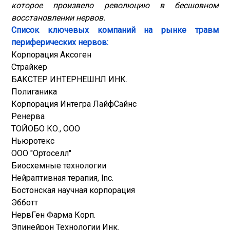
которое произвело революцию в бесшовном
восстановлении нервов.
Список ключевых компаний на рынке травм
периферических нервов:
Корпорация Аксоген
Страйкер
БАКСТЕР ИНТЕРНЕШНЛ ИНК.
Полиганика
Корпорация Интегра ЛайфСайнс
Ренерва
ТОЙОБО КО., ООО
Ньюротекс
ООО "Ортоселл"
Биосхемные технологии
Нейраптивная терапия, Inc.
Бостонская научная корпорация
Эбботт
НервГен Фарма Корп.
Эпинейрон Технологии Инк.