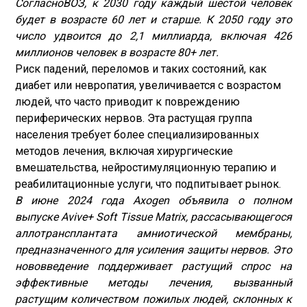
Согласно
ВОЗ
, к 2030 году каждый шестой человек
будет в возрасте 60 лет и старше. К 2050 году это
число удвоится до 2,1 миллиарда, включая 426
миллионов человек в возрасте 80+ лет.
Риск падений, переломов и таких состояний, как
диабет или невропатия, увеличивается с возрастом
людей, что часто приводит к повреждению
периферических нервов. Эта растущая группа
населения требует более специализированных
методов лечения, включая хирургические
вмешательства, нейростимуляционную терапию и
реабилитационные услуги, что подпитывает рынок.
В июне 2024 года Axogen объявила о полном
выпуске Avive+ Soft Tissue Matrix, рассасывающегося
аллотрансплантата амниотической мембраны,
предназначенного для усиления защиты нервов. Это
нововведение поддерживает растущий спрос на
эффективные методы лечения, вызванный
растущим количеством пожилых людей, склонных к