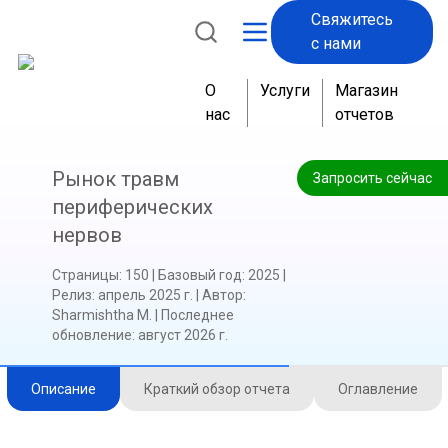
Свяжитесь
с нами
О
Услуги
Магазин
нас
отчетов
Рынок травм
Запросить сейчас
периферических
нервов
Страницы
:
150
|
Базовый год
:
2025
|
Релиз
:
апрель 2025 г.
|
Автор
:
Sharmishtha M.
|
Последнее
обновление
:
август 2026 г.
Описание
Краткий обзор отчета
Оглавление