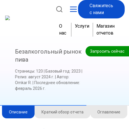
Свяжитесь
с нами
О
Услуги
Магазин
нас
отчетов
Безалкогольный рынок
Запросить сейчас
пива
Страницы
:
120
|
Базовый год
:
2023
|
Релиз
:
август 2024 г.
|
Автор
:
Omkar R.
|
Последнее обновление
:
февраль 2026 г.
Описание
Краткий обзор отчета
Оглавление