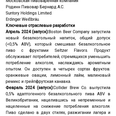
Московская пивоваренная компания
Родинн Пивовар Бернард А.С.
Suntory Holdings Limited.
Erdinger Weißbräu.
Ключевые отраслевые разработки
Апрель 2024 (запуск):
Boston Beer Company запустила
новый безалкогольный напиток, общий допуск
(<0,5% ABV), который смешивал безалкогольное
пиво с фруктами Seltzer Flavors. Продукт
обслуживает потребителей, стремящихся уменьшить
потребление алкоголя, наслаждаясь ароматным
опытом. Он доступен в четырех сортах фруктов:
оранжевые овации, лимонный лайм, малиновый
ремикс и грейпфрутская канавка.
Февраль 2024 (запуск):
Collider Brew Co. выпустила
0,5% адаптогенного безалкогольного пива ABV в
Великобритании, нацелившись на непременные и
нацеленные на снижение потребления алкоголя.
Пиво сделано в двух стилях, разжигании лагера и