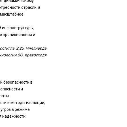
яет динамическому
требности отрасли, в
и масштабное
 инфраструктуры,
е проникновения и
остигла 2,25 миллиарда
ехнологии 5G, превосходя
й безопасности в
зопасности и
раты.
сти и методы изоляции,
угроз в режиме
я надежности