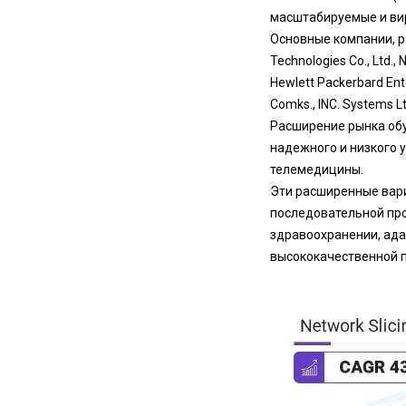
масштабируемые и ви
Основные компании, ра
Technologies Co., Ltd.,
Hewlett Packerbard Ente
Comks., INC. Systems Ltd
Расширение рынка об
надежного и низкого 
телемедицины.
Эти расширенные вар
последовательной про
здравоохранении, ада
высококачественной п