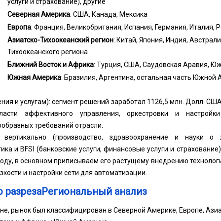
услуги и страхование), другие
Северная Америка
: США, Канада, Мексика
Европа
: Франция, Великобритания, Испания, Германия, Италия, 
Азиатско-Тихоокеанский регион
: Китай, Япония, Индия, Австрал
Тихоокеанского региона
Ближний Восток и Африка
: Турция, США, Саудовская Аравия, Ю
Южная Америка
: Бразилия, Аргентина, остальная часть Южной
ия и услугам): сегмент решений заработал 1126,5 млн. Долл. США 
ласти эффективного управления, оркестровки и настройк
образных требований отрасли.
вертикально (производство, здравоохранение и науки о ж
ика и BFSI (банковские услуги, финансовые услуги и страхование
году, в основном приписываем его растущему внедрению технологий
зкости и настройки сети для автоматизации.
о разрезаРегиональный анализ
не, рынок был классифицирован в Северной Америке, Европе, Ази