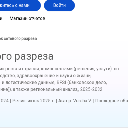
житесь с нами
Войти
и
Магазин отчетов
к сетевого разреза
го разреза
из роста и отрасли, компонентами (решения, услуги), по
одство, здравоохранение и науки о жизни,
и логистические данные, BFSI (банковское дело,
ие)), а также региональный анализ,,
2025-2032
2024
|
Релиз
:
июнь 2025 г.
|
Автор
:
Versha V.
|
Последнее об