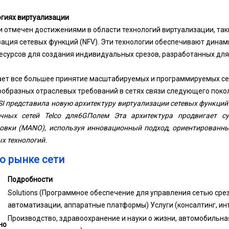
гиях виртуализации
и отмечен достижениями в области технологий виртуализации, та
изация сетевых функций (NFV). Эти технологии обеспечивают динам
есурсов для создания индивидуальных срезов, разработанных для
ет все большее принятие масштабируемых и программируемых се
образных отраслевых требований в сетях связи следующего поко
TSI представила новую архитектуру виртуализации сетевых функций
чных сетей Telco для
6G
Полем Эта архитектура продвигает с
ровки (MANO), используя инновационный подход, ориентированн
х технологий.
о рынке сети
Подробности
Solutions (Программное обеспечение для управления сетью сре
автоматизации, аппаратные платформы) Услуги (консалтинг, ин
Производство, здравоохранение и науки о жизни, автомобильная
но