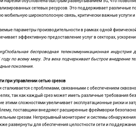
ой нарезки обусловлена ​​быстрым развертыванием 5G, что позвол
лизированных сетевых ресурсов. Это поддерживает различные по
ю мобильную широкополосную связь, критически важные услуги 
аемые параметры производительности в рамках одной физической
печивает эффективную предоставление услуг в секторах, ускорени
org
Глобальная беспроводная телекоммуникационная индустрия д
 году по всему миру. Эта веха подчеркивает быстрое внедрение т
дные поколения.
и при управлении сетью срезов
и сталкивается с проблемами, связанными с обеспечением сквозно
релях, так как каждый срез может иметь различные требования бе
ие этими сложностями увеличивает эксплуатационные риски и зат
блему, поставщики внедряют расширенные фреймворки безопасно
ельным срезам. Непрерывный мониторинг и системы обнаружения 
кже развернуты для обеспечения целостности сети и поддержани