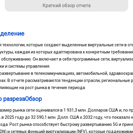
Краткий обзор отчета
еделение
я технологии, которые создают выделенные виртуальные сети в о
ктуры, каждая из которых адаптирована к конкретным требовани
 обслуживанию. Он включает в себя программные сети, виртуализ
и и системы управления.
азвертывание в телекоммуникациях, автомобильной, здравоохран
рах. В отчете рассматриваются тенденции отрасли, региональные 
лияющие на рост рынка в течение периода.
о разрезаОбзор
азмер рынка сети оценивался в 1 931,3 млн. Долларов США и, по п
в 2025 году до 32 590,1 млн. Долл. США к 2032 году, что показало 
ода. Рост рынка способствует быстрому развертыванию 5G и при
SDN) и сетевых функций виртуализации (NFV), которые поддерживаю