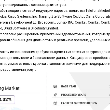
ртуализированные сетевые архитектуры.
ботающие в сетевой индустрии нарезов, являются Telefonaktiebola
 Nokia, Cisco Systems, Inc., Nanjing Zte Software Co. Ltd., Ciena Corpor
rprise Development Lp, Broadcom., Junsip, INC, Comks., Comks., Comks
, Druid Software и Slicefinity Limited.
условлено расширением приложений здравоохранения, которые тр
уровня общения для диагностики в реальном времени, удаленных о
ианты использования требуют выделенных сетевых ресурсов для 
изводительности и безопасности данных. Как
цифровое преобраз
нтируемые сетевые кусочки становятся важными для поддержки 
редоставления услуг.