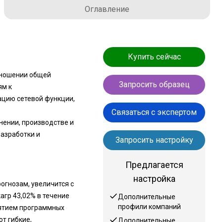
Оглавление
Купить сейчас
тношении общей
Запросить образец
ям к
ацию сетевой функции,
Связаться с экспертом
ении, производстве и
разработки и
Запросить настройку
Предлагается
настройка
рогнозам, увеличится с
кагр 43,02% в течение
Дополнительные
профили компаний
нятием программных
т гибкие,
Дополнительные