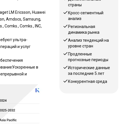
страны
get LM Ericsson, Huawei
Кросс-сегментный
анализ
ation, Amdocs, Samsung,
., Comks., Comks., INC,
Региональная
динамика рынка
ебуют ультра-
Анализ тенденций на
уровне стран
пераций и услуг
Продленные
прогнозные периоды
обеспечения
ование
Ускоренные в
Исторические данные
за последние 5 лет
непрерывной и
Конкурентная среда