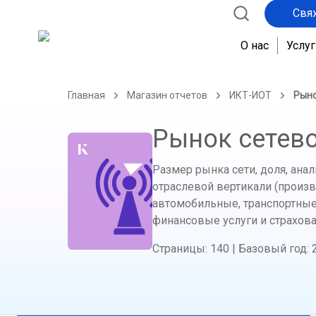
Свя
О нас
Услуг
Главная
Магазин отчетов
ИКТ-ИОТ
Рыно
Рынок сетево
Размер рынка сети, доля, анал
отраслевой вертикали (произв
автомобильные, транспортные 
финансовые услуги и страхован
Страницы
:
140
|
Базовый год
: