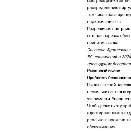
Прогресс рынка сетев
распределению виртуа
том числе расширенну
подключение к IoT.
Разрешивая настраив
сетевая нарезка обес
принятия рынка.
Согласно 5gamericas.
5G -соединений в 2024
предыдущие беспрово
Рыночный вызов
Проблемы безопасност
Рынок сетевой нарезк
нескольких сетевых с
уязвимости. Управлен
Чтобы решить эту про
адаптированные к отд
реального времени та
обслуживания.