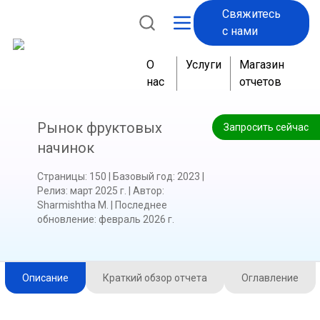
Свяжитесь
с нами
О
Услуги
Магазин
нас
отчетов
Рынок фруктовых
Запросить сейчас
начинок
Страницы
:
150
|
Базовый год
:
2023
|
Релиз
:
март 2025 г.
|
Автор
:
Sharmishtha M.
|
Последнее
обновление
:
февраль 2026 г.
Описание
Краткий обзор отчета
Оглавление