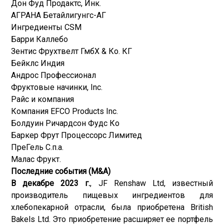
Дон Фуд Продактс, Инк.
АГРАНА Бетайлигунгс-АГ
Ингредиенты CSM
Барри Каллебо
Зентис Фрухтвелт ГмбХ & Ко. КГ
Бейклс Индия
Андрос Профессионал
Фруктовые начинки, Inc.
Райс и компания
Компания EFCO Products Inc.
Болдуин Ричардсон Фудс Ко
Баркер Фрут Процессорс Лимитед
ПреГель С.п.а.
Малас Фрукт.
Последние события (M&A)
В декабре 2023 г.
, JF Renshaw Ltd, известный
производитель пищевых ингредиентов для
хлебопекарной отрасли, была приобретена British
Bakels Ltd. Это приобретение расширяет ее портфель