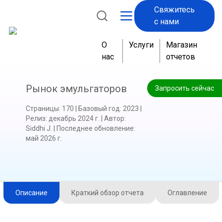
Свяжитесь
с нами
О
Услуги
Магазин
нас
отчетов
Рынок эмульгаторов
Запросить сейчас
Страницы
:
170
|
Базовый год
:
2023
|
Релиз
:
декабрь 2024 г.
|
Автор
:
Siddhi J.
|
Последнее обновление
:
май 2026 г.
Описание
Краткий обзор отчета
Оглавление