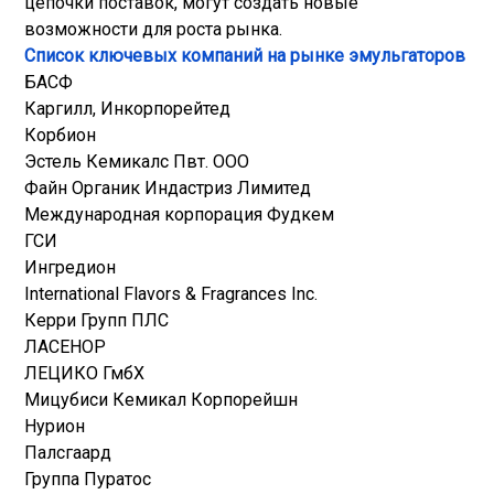
цепочки поставок, могут создать новые
возможности для роста рынка.
Список ключевых компаний на рынке эмульгаторов
БАСФ
Каргилл, Инкорпорейтед
Корбион
Эстель Кемикалс Пвт. ООО
Файн Органик Индастриз Лимитед
Международная корпорация Фудкем
ГСИ
Ингредион
International Flavors & Fragrances Inc.
Керри Групп ПЛС
ЛАСЕНОР
ЛЕЦИКО ГмбХ
Мицубиси Кемикал Корпорейшн
Нурион
Палсгаард
Группа Пуратос