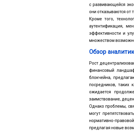
с развивающейся эко
они отказываются от 
Кроме того, техноло
аутентификация, ме
эффективности и ул
множеством возможно
Обзор аналитик
Рост децентрализован
финансовый ландшаф
блокчейна, предлаг
посредников, таких 
ожидается продолже
заимствование, децен
Однако проблемы, св
могут препятствоват
нормативно-правовой
предлагая новые возм