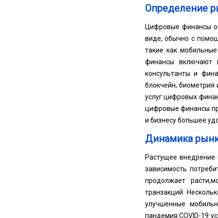
Определение р
Цифровые финансы ох
виде, обычно с помо
такие как мобильные
финансы включают в
консультанты и фина
блокчейн, биометрия
услуг цифровых финан
цифровые финансы пр
и бизнесу большее удо
Динамика рынк
Растущее внедрение 
зависимость потреби
продолжает расти,
м
транзакций. Несколь
улучшенные мобильн
пандемия COVID-19 у