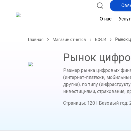
Свя
О нас
Услуг
Главная
Магазин отчетов
БФСИ
Рынок 
Рынок цифро
Размер рынка цифровых финанс
(интернет-платежи, мобильные
другие), по типу (инфраструкт
инвестициями, страхование, др
Страницы
:
120
|
Базовый год
: