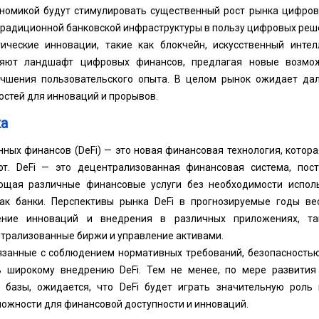
номикой будут стимулировать существенный рост рынка цифров
традиционной банковской инфраструктуры в пользу цифровых реш
гические инновации, такие как блокчейн, искусственный инте
няют ландшафт цифровых финансов, предлагая новые возмо
учшения пользовательского опыта. В целом рынок ожидает да
стей для инноваций и прорывов.
а
ных финансов (DeFi) — это новая финансовая технология, котор
т. DeFi — это децентрализованная финансовая система, пост
ающая различные финансовые услуги без необходимости испол
как банки. Перспективы рынка DeFi в прогнозируемые годы в
ние инноваций и внедрения в различных приложениях, так
трализованные биржи и управление активами.
язанные с соблюдением нормативных требований, безопасность
ь широкому внедрению DeFi. Тем не менее, по мере развития
 базы, ожидается, что DeFi будет играть значительную роль
ожности для финансовой доступности и инноваций.