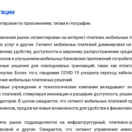
тации
тирован по приложениям, типам и географии.
менения рынок сегментирован на интернет-платежи, мобильные п
х услуг и другие. Сегмент мобильных платежей доминировал на 
своему удобству, доступности и широкому распространению среди
фонов и улучшением мобильных банковских приложений потребите
ные решения для повседневных транзакций, таких как оплата
купки. Более того, пандемия COVID-19 ускорила переход к
с
беск
ение мобильных платежных решений.
совые учреждения и технологические компании вкладывают зн
х платежей, стимулируя инновации и расширяя доступность реше
удитории. В целом ожидается, что сегмент мобильных платежей 
нансов, предлагая новые возможности для удобства и финансово
ипа рынок подразделяется на инфраструктурный, платежно-р
раховой и другие. Ожидается, что сегмент управления инв