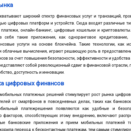
ынка
ватывают широкий спектр финансовых услуг и транзакций, пр
щью цифровых платформ и устройств. Сюда входят различные т
 платежи, онлайн-банкинг, цифровые кошельки и криптовалюты
 себя такие приложения, как одноранговое кредитование, 
нсовые услуги на основе блокчейна. Такие технологии, как ис
 и облачные вычисления, играют решающую роль в предоставлен
сов за счет повышения безопасности, эффективности и удобства
едставляют собой революционный сдвиг в финансовой отрасли, 
бство, доступность и инновации.
а цифровых финансов
мобильных платежных решений стимулирует рост рынка цифров
телей от смартфонов в повседневных делах, таких как банковск
обильный платеж
решения появляются как удобные и безоп
ко факторов, способствующих этому внедрению, включают распр
ые банковские приложения и прием мобильных платежей то
скорила переход к бесконтактным платежам, тем самым стимулир