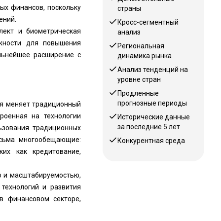
ых финансов, поскольку
страны
ений.
Кросс-сегментный
ллект и биометрическая
анализ
жности для повышения
Региональная
льнейшее расширение с
динамика рынка
Анализ тенденций на
уровне стран
Продленные
прогнозные периоды
ая меняет традиционный
роенная на технологии
Исторические данные
за последние 5 лет
ьзования традиционных
есьма многообещающие:
Конкурентная среда
их как кредитование,
ю и масштабируемостью,
 технологий и развития
 в финансовом секторе,