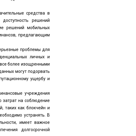
ачительные средства в
 доступность решений
ние решений мобильных
инансов, предлагающим
серьезные проблемы для
иденциальных личных и
 все более изощренными
 данных могут подорвать
епутационному ущербу и
 финансовые учреждения
ю затрат на соблюдение
, таких как блокчейн и
необходимо устранять. В
льности, имеет важное
печения долгосрочной