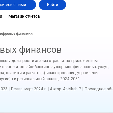
житесь с нами
Войти
и
Магазин отчетов
цифровых финансов
вых финансов
ов, доля, рост и анализ отрасли, по приложениям
 платежи, онлайн-банкинг, аутсорсинг финансовых услуг,
ура, платежи и расчеты, финансирование, управление
угие) ) и региональный анализ,
2024-2031
2023
|
Релиз
:
март 2024 г.
|
Автор
:
Antriksh P.
|
Последнее об