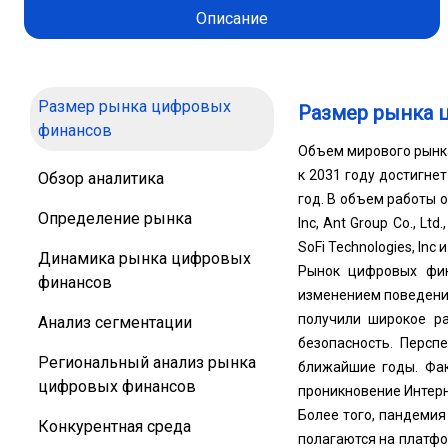
Описание
Размер рынка цифровых
Размер рынка 
финансов
Объем мирового рынка
к 2031 году достигнет
Обзор аналитика
год. В объем работы о
Определение рынка
Inc, Ant Group Co., Ltd.
SoFi Technologies, Inc и
Динамика рынка цифровых
Рынок цифровых фин
финансов
изменением поведени
получили широкое ра
Анализ сегментации
безопасность. Персп
Региональный анализ рынка
ближайшие годы. Фак
цифровых финансов
проникновение Интерн
Более того, пандемия
Конкурентная среда
полагаются на платфо