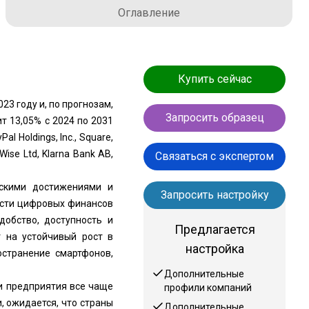
Оглавление
Купить сейчас
3 году и, по прогнозам,
Запросить образец
ит 13,05% с 2024 по 2031
 Holdings, Inc., Square,
erWise Ltd, Klarna Bank AB,
Связаться с экспертом
ескими достижениями и
Запросить настройку
асти цифровых финансов
добство, доступность и
Предлагается
т на устойчивый рост в
настройка
остранение смартфонов,
Дополнительные
и предприятия все чаще
профили компаний
, ожидается, что страны
Дополнительные