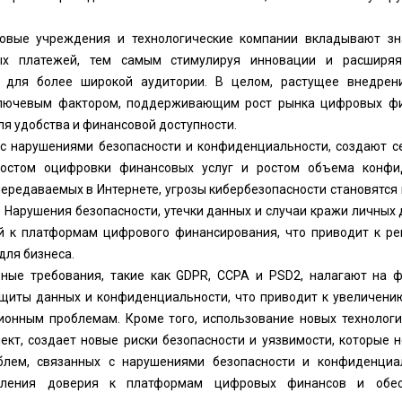
совые учреждения и технологические компании вкладывают зн
ых платежей, тем самым стимулируя инновации и расширяя
 для более широкой аудитории. В целом, растущее внедре
ключевым фактором, поддерживающим рост рынка цифровых ф
я удобства и финансовой доступности.
 с нарушениями безопасности и конфиденциальности, создают 
ростом оцифровки финансовых услуг и ростом объема конф
ередаваемых в Интернете, угрозы кибербезопасности становятся
 Нарушения безопасности, утечки данных и случаи кражи личных
й к платформам цифрового финансирования, что приводит к р
ля бизнеса.
вные требования, такие как GDPR, CCPA и PSD2, налагают на
ащиты данных и конфиденциальности, что приводит к увеличени
ионным проблемам. Кроме того, использование новых технологий
ект, создает новые риски безопасности и уязвимости, которые 
блем, связанных с нарушениями безопасности и конфиденциа
пления доверия к платформам цифровых финансов и обес