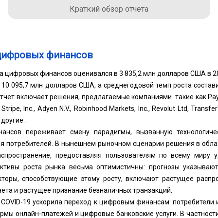
Краткий обзор отчета
цифровых финансов
 цифровых финансов оценивался в 3 835,2 млн долларов США в 202
 10 095,7 млн ​​долларов США, а среднегодовой темп роста состав
тчет включает решения, предлагаемые компаниями. такие как PayPal
, Stripe, Inc., Adyen N.V., Robinhood Markets, Inc., Revolut Ltd, Transf
 другие. .
ансов переживает смену парадигмы, вызванную технологич
я потребителей. В нынешнем рыночном сценарии решения в обл
спространение, предоставляя пользователям по всему миру у
ективы роста рынка весьма оптимистичны: прогнозы указываю
торы, способствующие этому росту, включают растущее распр
ета и растущее признание безналичных транзакций.
 COVID-19 ускорила переход к цифровым финансам: потребители 
рмы онлайн-платежей и цифровые банковские услуги. В частности