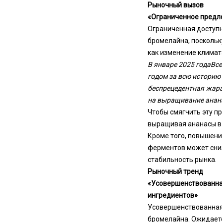
Рыночный вызов
«Ограниченное предл
Ограниченная доступ
бромелайна, поскольк
как изменение климат
В январе 2025 года
Вс
годом за всю историю
беспрецедентная жара
на выращивание анана
Чтобы смягчить эту п
выращивая ананасы в 
Кроме того, повышени
ферментов может сниз
стабильность рынка.
Рыночный тренд
«Усовершенствованна
ингредиентов»
Усовершенствованная
бромелайна. Ожидаетс