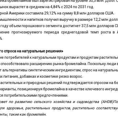
нка бромелайнов был зарегистрирован на уровне 30,3 млн. Долл. С
ынок вырастет в среднем на 4,84% с 2024 по 2031 год.
ерной Америки составила 29,12% на сумму 8,8 млн долларов США.
ышленности и напитков получил выручку в размере 12,2 млн долл
1 году объем порошкового сегмента достигнет 37,5 млн долларов 
чение прогнозируемого периода среднегодовой темп роста в 
%.
го спроса на натуральные решения»
е потребителей к натуральным продуктам и продуктам раститель
 способствовало расширению рынка бромелайна. Поскольку люди в
т альтернативы синтетическим ингредиентам, спрос на натуральн
х питания, добавках и косметике резко возрос.
 растительных и природных решений подтверждается спросом на б
варианты, позиционируя бромелайна в качестве ключевого ингреди
я потребительскими предпочтениями.
овет по развитию сельского хозяйства и садоводства (AHDB)
По
ля здоровья, растительных продуктов, растительно соответству
нты, такие как бромелейн.