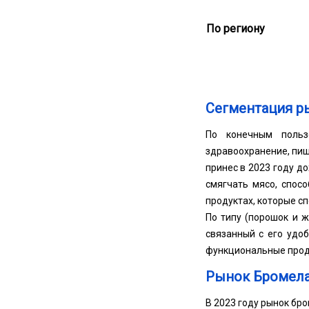
По региону
Сегментация р
По конечным польз
здравоохранение, пищ
принес в 2023 году д
смягчать мясо, спос
продуктах, которые с
По типу (порошок и ж
связанный с его удо
функциональные проду
Рынок Бромела
В 2023 году рынок бр