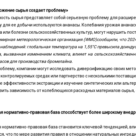
ожение сырья создает проблему»
ность сырья представляет собой серьезную проблему для расшир
у для ее добычи используются ананасы. Колебания урожая ананасо
а или болезни сельскохозяйственных культур, могут нарушить пос
емирная метеорологическая организация (WMO)
сообщили, что 202
 наблюдений: глобальная температура на 1,55°C превысила доинду
, вызванная изменением климата, влияет на сельскохозяйственн
сов для производства бромелайна.
роблему, компании могут исследовать диверсификацию своих мето
контролируемых средах или партнерство с несколькими поставщи
е эффективности экстракции и изучение синтетических или альте
ить зависимость от колеблющихся расходных материалов сырья,
я нормативно-правовая база способствует более широкому внед
 нормативно-правовая база становится ключевой тенденцией, вл
я, что по мере развития правил в отношении натуральных ингред