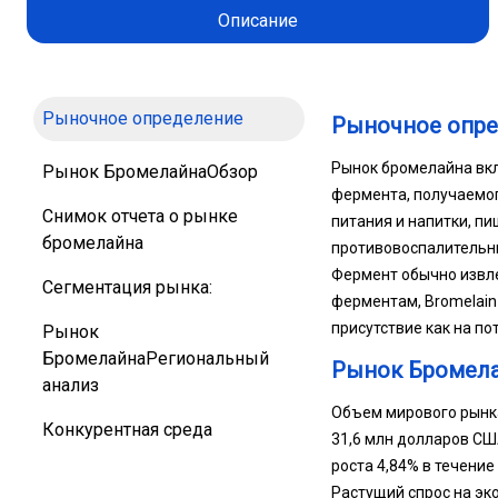
Описание
Рыночное определение
Рыночное опр
Рынок бромелайна вкл
Рынок БромелайнаОбзор
фермента, получаемог
Снимок отчета о рынке
питания и напитки, п
бромелайна
противовоспалительн
Фермент обычно извле
Сегментация рынка:
ферментам, Bromelain
присутствие как на по
Рынок
БромелайнаРегиональный
Рынок Бромел
анализ
Объем мирового рынка
Конкурентная среда
31,6 млн долларов СШ
роста 4,84% в течение
Растущий спрос на эк