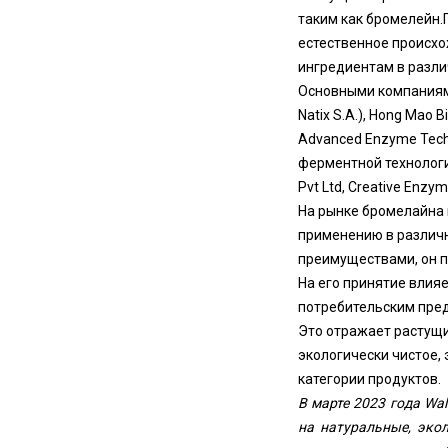
таким как бромелейн.
естественное происхо
ингредиентам в разли
Основными компаниями
Natix S.A.), Hong Mao 
Advanced Enzyme Techno
ферментной технологии 
Pvt Ltd, Creative Enzy
На рынке бромелайна 
применению в различн
преимуществами, он п
На его принятие влия
потребительским пре
Это отражает растущи
экологически чистое,
категории продуктов.
В марте 2023 года Wa
на натуральные, эко