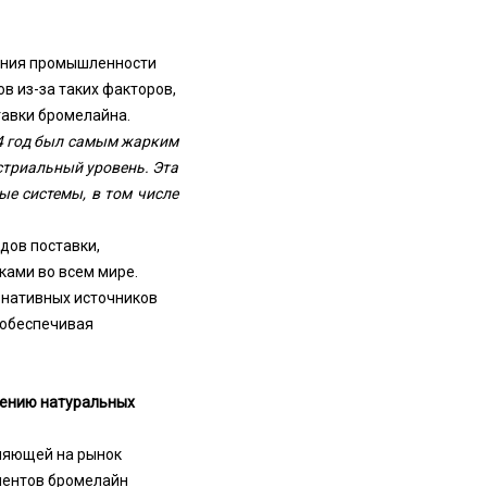
ения промышленности
в из-за таких факторов,
тавки бромелайна.
4 год был самым жарким
стриальный уровень. Эта
ые системы, в том числе
дов поставки,
ками во всем мире.
рнативных источников
 обеспечивая
рению натуральных
ияющей на рынок
иентов бромелайн