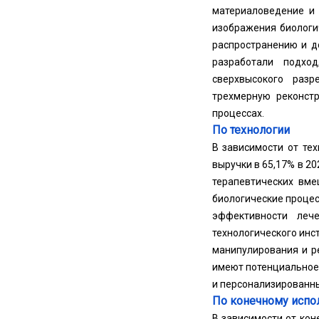
материаловедение и 
изображения биологи
распространению и д
разработали подхо
сверхвысокого раз
трехмерную реконстр
процессах.
По технологии
В зависимости от тех
выручки в 65,17% в 2
терапевтических вме
биологические процес
эффективности лече
технологического инс
манипулирования и р
имеют потенциальное 
и персонализированны
По конечному исп
В зависимости от ко