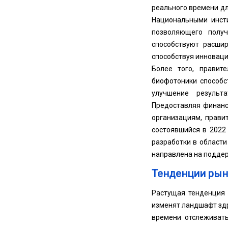
реального времени дл
Национальными инсти
позволяющего полу
способствуют расши
способствуя инноваци
Более того, правит
биофотоники способс
улучшение результ
Предоставляя финанс
организациям, прави
состоявшийся в 2022 
разработки в област
направлена ​​на подд
Тенденции рын
Растущая тенденция
изменят ландшафт зд
времени отслеживат