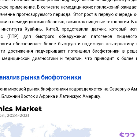
ское применение. В сегменте немедицинских приложений ожидает
течение прогнозируемого периода. Этот рост в первую очередь 
ки в немедицинских областях, таких как пищевые технологии. В 
 института Хуайинь, Китай, представили датчик, который ис
нс (ППР) для быстрого обнаружения патогенов пищевого
ология обеспечивает более быструю и надежную альтернативу
 Эти достижения подчеркивают потенциал биофотоники в реш
 медицинской диагностики и терапии, что приводит к более
анализ рынка биофотоники
иона мировой рынок биофотоники подразделяется на Северную Аме
, Ближний Восток и Африка и Латинскую Америку.