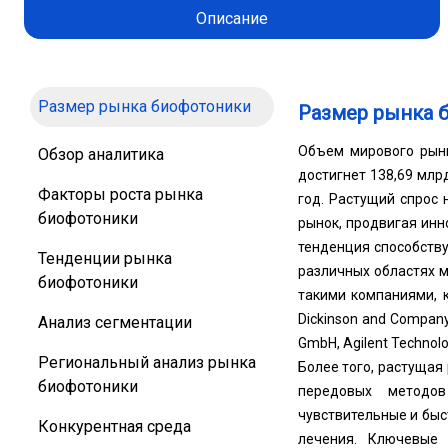
Описание
Размер рынка биофотоники
Размер рынка 
Объем мирового рынк
Обзор аналитика
достигнет 138,69 млр
Факторы роста рынка
год. Растущий спрос
биофотоники
рынок, продвигая инн
тенденция способств
Тенденции рынка
различных областях м
биофотоники
такими компаниями, ка
Dickinson and Company (
Анализ сегментации
GmbH, Agilent Technolog
Региональный анализ рынка
Более того, растущая
биофотоники
передовых методов
чувствительные и бы
Конкурентная среда
лечения. Ключевые 