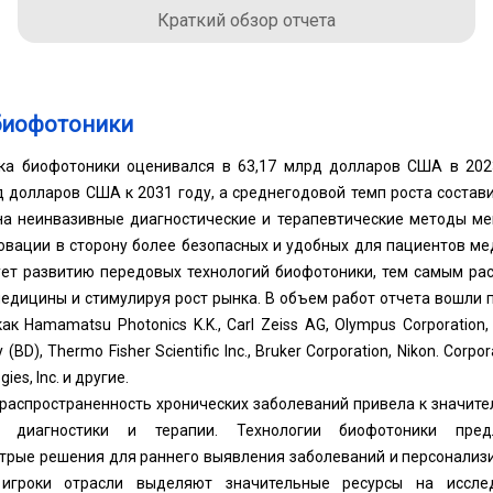
Краткий обзор отчета
биофотоники
а биофотоники оценивался в 63,17 млрд долларов США в 2023
д долларов США к 2031 году, а среднегодовой темп роста состави
 на неинвазивные диагностические и терапевтические методы м
овации в сторону более безопасных и удобных для пациентов ме
ует развитию передовых технологий биофотоники, тем самым ра
едицины и стимулируя рост рынка. В объем работ отчета вошли 
к Hamamatsu Photonics K.K., Carl Zeiss AG, Olympus Corporation, Pe
BD), Thermo Fisher Scientific Inc., Bruker Corporation, Nikon. Corpo
ies, Inc. и другие.
 распространенность хронических заболеваний привела к значите
 диагностики и терапии. Технологии биофотоники предл
стрые решения для раннего выявления заболеваний и персонализ
игроки отрасли выделяют значительные ресурсы на исслед