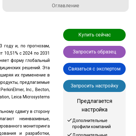
Оглавление
Купить сейчас
 году и, по прогнозам,
Запросить образец
т 10,51% с 2024 по 2031
еняет форму глобальный
дицинских решений. Эта
Связаться с экспертом
сширяя их применение в
продукты, предлагаемые
Запросить настройку
rkinElmer, Inc., Becton,
ration, Leica Microsystems
Предлагается
настройка
льному сдвигу в сторону
агают неинвазивные,
Дополнительные
ированного мониторинга
профили компаний
ования и разработки,
Дополнительные