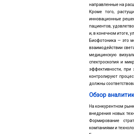
направленные на расш
Кроме того, растущ
инновационные решен
пациентов, удовлетв
и, в конечном итоге, 
Биофотоника — это м
взаимодействии свет
медицинскую визуали
спектроскопия и мик
эффективности, при 
контролируют процес
должны соответствова
Обзор аналитик
На конкурентном рынк
внедрения новых тех
Формирование страт
компаниями и техноло