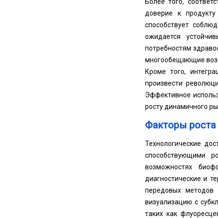
Более того, соответ
доверие к продукту
способствует соблю
ожидается устойчи
потребностям здравоо
многообещающие возм
Кроме того, интегра
произвести революци
Эффективное использ
росту динамичного ры
Факторы роста
Технологические дос
способствующими р
возможностях биоф
диагностические и т
передовых методов 
визуализацию с субк
таких как флуоресце