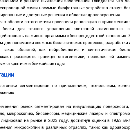
ранением и раннего выявления заболеваний. Ожидается, что б
беспроводной связи носимые биофотонные устройства станут бо
ированные и доступные решения в области здравоохранения.
я в области оптогенетики произвели революцию в приложениях 
е белки для точного управления клеточной активностью, о
ействовать на живые организмы с беспрецедентной точностью. Э
м для понимания сложных биологических процессов, разработки
 таких областей, как нейробиология и синтетическая био
лжают расширять границы оптогенетики, позволяя ей изме
ым открытиям в ближайшие годы.
тации
отоники сегментирован по приложениям, технологиям, коне
ожению.
именения рынок сегментирован на визуализацию поверхности,
ию, микроскопию, биосенсоры, медицинские лазеры и спектромо
 лидировал на рынке в 2023 году, достигнув оценки в 19,63 м
нения микроскопии в различных отраслях, таких как здравоохр