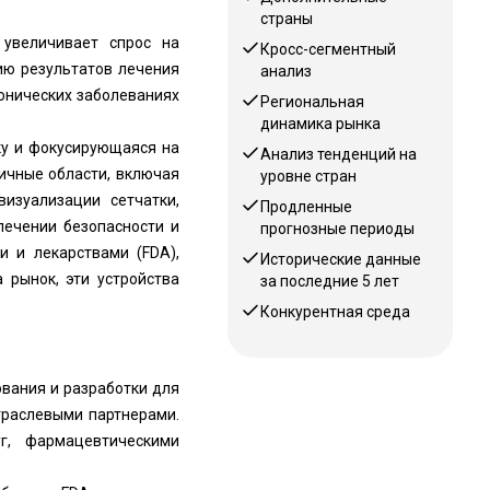
страны
 увеличивает спрос на
Кросс-сегментный
ию результатов лечения
анализ
онических заболеваниях
Региональная
динамика рынка
у и фокусирующаяся на
Анализ тенденций на
ичные области, включая
уровне стран
визуализации сетчатки,
Продленные
печении безопасности и
прогнозные периоды
и и лекарствами (FDA),
Исторические данные
 рынок, эти устройства
за последние 5 лет
Конкурентная среда
ования и разработки для
траслевыми партнерами.
г, фармацевтическими