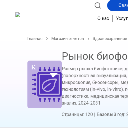
Свя
О нас
Услуг
Главная
Магазин отчетов
Здравоохранение
Рынок биофо
Размер рынка биофотоники, до
(поверхностная визуализация,
микроскопия, биосенсоры, ме
технологиям (In-vivo, In-vitr
диагностика, медицинская те
анализ,
2024-2031
Страницы
:
120
|
Базовый год
: