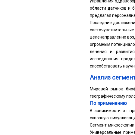
управления здравоох
области датчиков и 
предлагая персонализ
Последние достижени
светочувствительны
целенаправленно возд
огромным потенциало
лечения и развития
исследования продо
способствовать научн
Анализ сегмен
Мировой рынок биоф
географическому пол
По применению
В зависимости от пр
сквозную визуализац
Сегмент микроскопии
Универсальные приме