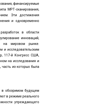
дования, финансируемые
типа МРТ-сканирования,
нием. Эти достижения
анения и одновременно
 разработок в области
улирование инноваций,
ти на мировом рынке.
м и исследовательским
р, 117-й Конгресс США,
коном на исследования и
 часть из которых была
в в обозримом будущем
яют в режиме реального
можности упреждающего