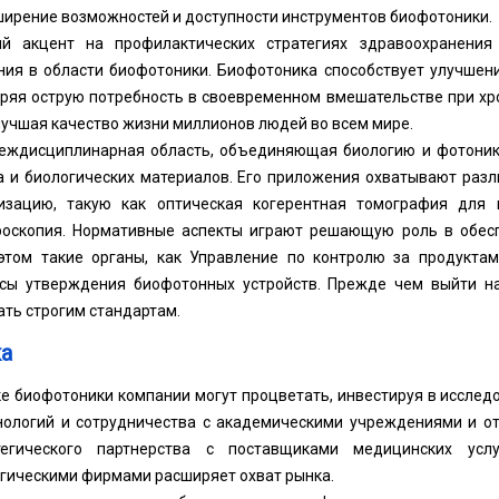
ирение возможностей и доступности инструментов биофотоники.
ий акцент на профилактических стратегиях здравоохранения
ия в области биофотоники. Биофотоника способствует улучшен
оряя острую потребность в своевременном вмешательстве при хр
улучшая качество жизни миллионов людей во всем мире.
еждисциплинарная область, объединяющая биологию и фотоник
а и биологических материалов. Его приложения охватывают разл
зацию, такую ​​как оптическая когерентная томография для 
роскопия. Нормативные аспекты играют решающую роль в обес
этом такие органы, как Управление по контролю за продуктам
сы утверждения биофотонных устройств. Прежде чем выйти на
ть строгим стандартам.
а
е биофотоники компании могут процветать, инвестируя в исслед
нологий и сотрудничества с академическими учреждениями и о
егического партнерства с поставщиками медицинских услу
гическими фирмами расширяет охват рынка.