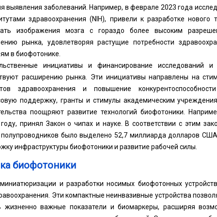
я выявления заболеваний. Например, в феврале 2023 года иссле
тутами здравоохранения (NIH), привели к разработке нового 
чать изображения мозга с гораздо более высоким разреше
рению рынка, удовлетворяя растущие потребности здравоохр
ям в биофотонике.
ельственные инициативы и финансирование исследований и
твуют расширению рынка. Эти инициативы направлены на стим
атов здравоохранения и повышение конкурентоспособнос
овую поддержку, гранты и стимулы академическим учреждения
тельства поощряют развитие технологий биофотоники. Наприме
году, принял Закон о чипах и науке. В соответствии с этим за
и полупроводников было выделено 52,7 миллиарда долларов США,
ержку инфраструктуры биофотоники и развитие рабочей силы.
ка биофотоники
 миниатюризации и разработки носимых биофотонных устройст
равоохранения. Эти компактные неинвазивные устройства позвол
ь жизненно важные показатели и биомаркеры, расширяя воз