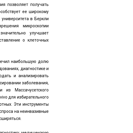
пия позволяет получать
особствует ее широкому
 университета в Беркли
зрешения микроскопии
значительно улучшает
ставление о клеточных
еспечил наибольшую долю
дованиях, диагностике и
людать и анализировать
сировании заболевания,
и из Массачусетского
vivo для избирательного
отных. Эти инструменты
 спроса на неинвазивные
сширяться.
агностику, медицинскую