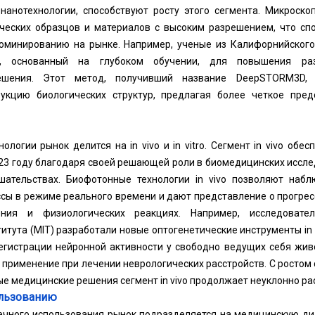
нанотехнологии, способствуют росту этого сегмента. Микроско
ческих образцов и материалов с высоким разрешением, что сп
оминированию на рынке. Например, ученые из Калифорнийского
д, основанный на глубоком обучении, для повышения ра
решения. Этот метод, получивший название DeepSTORM3D, 
укцию биологических структур, предлагая более четкое пред
нологии рынок делится на in vivo и in vitro. Сегмент in vivo об
023 году благодаря своей решающей роли в биомедицинских иссле
шательствах. Биофотонные технологии in vivo позволяют наб
сы в режиме реального времени и дают представление о прогрес
ния и физиологических реакциях. Например, исследовател
титута (MIT) разработали новые оптогенетические инструменты in 
егистрации нейронной активности у свободно ведущих себя жив
применение при лечении неврологических расстройств. С ростом
е медицинские решения сегмент in vivo продолжает неуклонно ра
ользованию
нечного использования рынок подразделяется на медицинскую ди