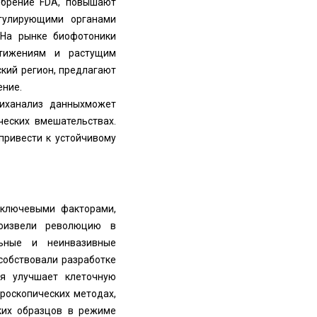
обрение FDA, повышают
егулирующими органами
 На рынке биофотоники
стижениям и растущим
кий регион, предлагают
ние.
их
анализ данных
может
ческих вмешательствах.
привести к устойчивому
 ключевыми факторами,
роизвели революцию в
льные и неинвазивные
собствовали разработке
ая улучшает клеточную
роскопических методах,
ских образцов в режиме