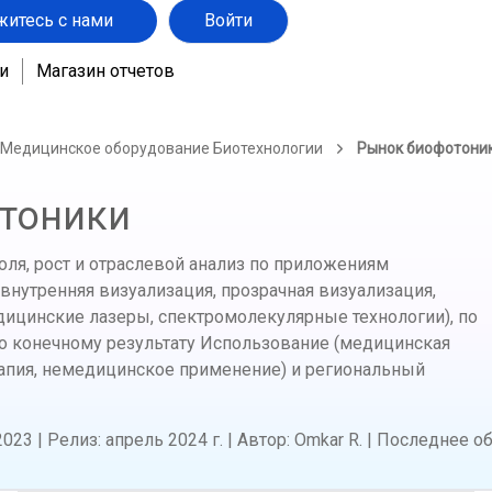
житесь с нами
Войти
и
Магазин отчетов
 Медицинское оборудование Биотехнологии
Рынок биофотони
тоники
ля, рост и отраслевой анализ по приложениям
 внутренняя визуализация, прозрачная визуализация,
дицинские лазеры, спектромолекулярные технологии), по
o), по конечному результату Использование (медицинская
рапия, немедицинское применение) и региональный
2023
|
Релиз
:
апрель 2024 г.
|
Автор
:
Omkar R.
|
Последнее о