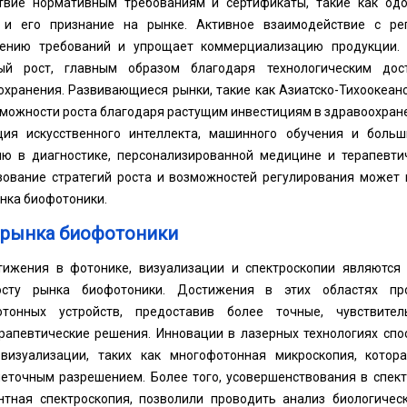
ствие нормативным требованиям и сертификаты, такие как од
 и его признание на рынке. Активное взаимодействие с р
дению требований и упрощает коммерциализацию продукции.
вый рост, главным образом благодаря технологическим до
хранения. Развивающиеся рынки, такие как Азиатско-Тихоокеанс
ожности роста благодаря растущим инвестициям в здравоохране
ция искусственного интеллекта, машинного обучения и больш
ю в диагностике, персонализированной медицине и терапевти
ование стратегий роста и возможностей регулирования может 
нка биофотоники.
 рынка биофотоники
тижения в фотонике, визуализации и спектроскопии являются
осту рынка биофотоники. Достижения в этих областях п
отонных устройств, предоставив более точные, чувствите
ерапевтические решения. Инновации в лазерных технологиях спо
визуализации, таких как многофотонная микроскопия, котор
леточным разрешением. Более того, усовершенствования в спект
нтная спектроскопия, позволили проводить анализ биологиче