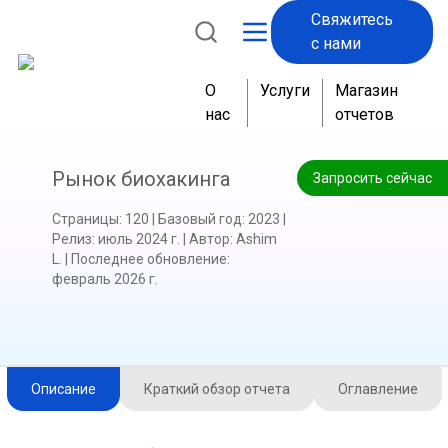
Свяжитесь
с нами
О
Услуги
Магазин
нас
отчетов
Рынок биохакинга
Запросить сейчас
Страницы
:
120
|
Базовый год
:
2023
|
Релиз
:
июль 2024 г.
|
Автор
:
Ashim
L.
|
Последнее обновление
:
февраль 2026 г.
Описание
Краткий обзор отчета
Оглавление