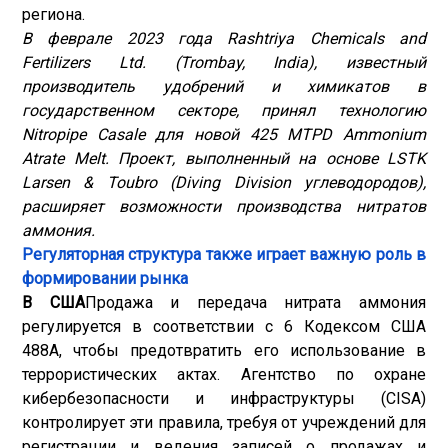
региона.
В феврале 2023 года Rashtriya Chemicals and
Fertilizers Ltd. (Trombay, India), известный
производитель удобрений и химикатов в
государственном секторе, принял технологию
Nitropipe Casale для новой 425 MTPD Ammonium
Atrate Melt. Проект, выполненный на основе LSTK
Larsen & Toubro (Diving Division углеводородов),
расширяет возможности производства нитратов
аммония.
Регуляторная структура также играет важную роль в
формировании рынка
В США
Продажа и передача нитрата аммония
регулируется в соответствии с 6 Кодексом США
488A, чтобы предотвратить его использование в
террористических актах. Агентство по охране
кибербезопасности и инфраструктуры (CISA)
контролирует эти правила, требуя от учреждений для
регистрации и ведения записей о продажах и