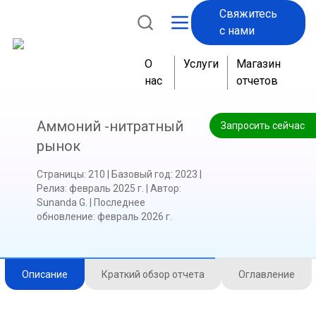
Свяжитесь
с нами
О
Услуги
Магазин
нас
отчетов
Аммоний -нитратный
Запросить сейчас
рынок
Страницы
:
210
|
Базовый год
:
2023
|
Релиз
:
февраль 2025 г.
|
Автор
:
Sunanda G.
|
Последнее
обновление
:
февраль 2026 г.
Описание
Краткий обзор отчета
Оглавление