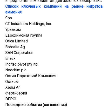
и предпочтениям клиентов для зеленых альтернатив.
Список ключевых компаний на рынке нитратов
аммония:
Яра
CF Industries Holdings, Inc.
Уралхем
Еврохимская группа
Orica Limited
Borealis Ag
SAN Corporation
Enaex
Incitec pivot pty ltd.
Neochim plc.
Остин Пороховой Компания
Остхем
Хелм Аг
Фертиберия
DFPCL
Последние события (соглашения)