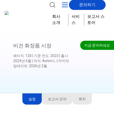
문의하기
회사
서비
보고서 스
소개
스
토어
비건 화장품 시장
지금 문의하세요
페이지
:
120
|
기준 연도
:
2023
|
출시
:
2024년 6월
|
저자
:
Ashim L.
|
마지막
업데이트
:
2026년 2월
설명
보고서 요약
목차