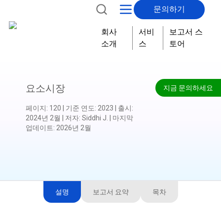
문의하기
회사
서비
보고서 스
소개
스
토어
요소시장
지금 문의하세요
페이지
:
120
|
기준 연도
:
2023
|
출시
:
2024년 2월
|
저자
:
Siddhi J.
|
마지막
업데이트
:
2026년 2월
설명
보고서 요약
목차