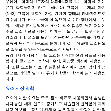
우레아는
화학적인
분자식 CO(NH2)2를 갖는 화합물. 이는
유기 화합물이며 카르보닐(C=O) 그룹에 두 개의 아민
(NH2) 그룹이 결합된 가장 간단한 형태의 카바마이드로
간주됩니다. 요소는 물에 잘 녹으며 순수한 형태에서는 무
취, 무색입니다. 농업에서 요소는 질소 함량이 높기 때문에
주로 질소 비료로 사용되며 이는 식물 성장에 필수적인 영
양소입니다. 요소를 토양에 적용하면 가수분해를 거쳐 암
모늄과 탄산염 이온으로 분해되어 결국 식물에 질소원으
로 흡수될 수 있는 암모늄으로 전환됩니다.
농업에서의 사용 외에도 요소는 다양한 산업 용도로 사용
됩니다. 플라스틱, 접착제, 수지, 화장품 생산에 사용됩니
다. 또한 요소는 의료 및 실험실 환경에서 소변 검사의 성
분으로, 의약품 및 기타 유기 화합물의 합성에 널리 사용됩
니다.
요소 시장 역학
요소에 대한 수요는 주로 질소 비료로 사용되면서 발생합
니다.
농업
. 세계 인구가 증가하고 식습관이 변화함에 따라
식량 안보를 보장하기 위해 더 높은 작물 수확량에 대한 필