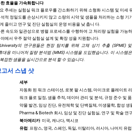
통한 효율을 가속화합니다
요 추세는 실험실 워크 플로우를 간소화하기 위해 소형화 시스템 및 미세 
분석적 정밀도를 손상시키지 않고 소량의 시약 및 샘플을 처리하는 소형 기
 줄이고 연구 및 진단 실험실의 운영 비용을 낮 춥니 다.
빠른 속도와 일관성으로 병렬 프로세스를 수행하여 고 처리량 실험을 가능
분야에서 우주 절약 실험실 설계 및 확장 성을 지원합니다.
n University의 연구원들은 현장 탐지를 위해 고체 상기 추출 (SPME) 및 NESI
합하는 휴대용 미니어처 질량 분석법 (MMS) 시스템을 도입했습니다. 이 시스템은
복잡한 샘플을 실시간으로 분석 할 수 있습니다.
보고서 스냅 샷
세부
자동화 된 워크 스테이션, 로봇 팔 시스템, 마이크로 플레이트 리더
워크 플로 일정, 샘플 추적, 데이터 관리 및 분석, 규정 준수 및 품질
약물 발견, 임상 진단, 유전체학 및 단백질체, 미생물학, 합성 생
Pharma & Biotech 회사, 임상 및 진단 실험실, 연구 및 학술 연
북아메리카
: 미국, 캐나다, 멕시코
유럽
: 프랑스, ​​영국, 스페인, 독일, 이탈리아, 러시아, 나머지 유럽