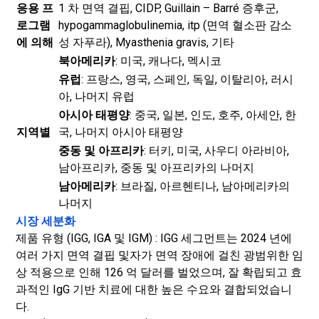
응용 프
1 차 면역 결핍, CIDP, Guillain – Barré 증후군,
로그램
hypogammaglobulinemia, itp (면역 혈소판 감소
에 의해
성 자푸라), Myasthenia gravis, 기타
북아메리카
: 미국, 캐나다, 멕시코
유럽
: 프랑스, 영국, 스페인, 독일, 이탈리아, 러시
아, 나머지 유럽
아시아 태평양
: 중국, 일본, 인도, 호주, 아세안, 한
지역별
국, 나머지 아시아 태평양
중동 및 아프리카
: 터키, 미국, 사우디 아라비아,
남아프리카, 중동 및 아프리카의 나머지
남아메리카
: 브라질, 아르헨티나, 남아메리카의
나머지
시장 세분화
제품 유형 (IGG, IGA 및 IGM) : IGG 세그먼트는 2024 년에
여러 가지 면역 결핍 및자가 면역 장애에 걸친 광범위한 임
상 적용으로 인해 126 억 달러를 벌었으며, 잘 확립되고 효
과적인 IgG 기반 치료에 대한 높은 수요와 결합되었습니
다.