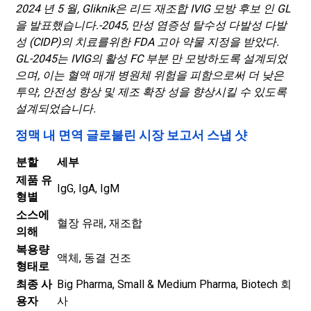
2024 년 5 월, Gliknik은 리드 재조합 IVIG 모방 후보 인 GL
을 발표했습니다.
-
2045, 만성 염증성 탈수성 다발성 다발
성 (CIDP)의 치료를위한 FDA 고아 약물 지정을 받았다.
GL
-
2045는 IVIG의 활성 FC 부분 만 모방하도록 설계되었
으며, 이는 혈액 매개 병원체 위험을 피함으로써 더 낮은
투약, 안전성 향상 및 제조 확장 성을 향상시킬 수 있도록
설계되었습니다.
정맥 내 면역 글로불린 시장 보고서 스냅 샷
분할
세부
제품 유
IgG, IgA, IgM
형별
소스에
혈장 유래, 재조합
의해
복용량
액체, 동결 건조
형태로
최종 사
Big Pharma, Small & Medium Pharma, Biotech 회
용자
사