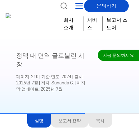
문의하기
회사
서비
보고서 스
소개
스
토어
정맥 내 면역 글로불린 시
지금 문의하세요
장
페이지
:
210
|
기준 연도
:
2024
|
출시
:
2025년 7월
|
저자
:
Sunanda G.
|
마지
막 업데이트
:
2025년 7월
설명
보고서 요약
목차