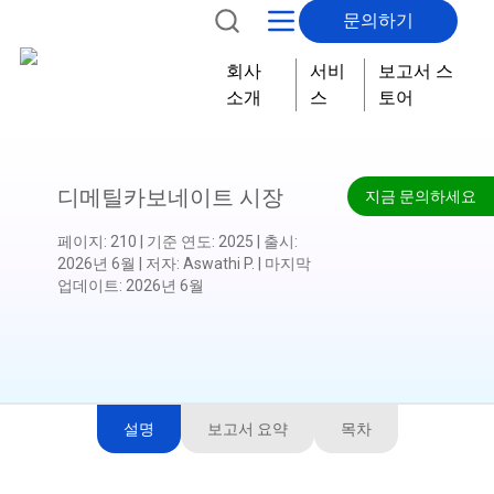
문의하기
회사
서비
보고서 스
소개
스
토어
디메틸카보네이트 시장
지금 문의하세요
페이지
:
210
|
기준 연도
:
2025
|
출시
:
2026년 6월
|
저자
:
Aswathi P.
|
마지막
업데이트
:
2026년 6월
설명
보고서 요약
목차