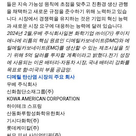
들은 지속 가능성 원칙에 초점을 맞추고 친환경 생산 관행
을 채택하고 새로운 규정을 준수하기 위해 노력하고 있습
니다. 시장에서 경쟁력을 유지하는 것은 기업의 혁신 능력
과 새로운 시장 요구에 대응하는 능력에 달려 있습니다.
2024년 2월,
우베 주식회사
일본 화학기업 ㈜이(가) 루이지
애나에 리튬의 핵심 원료인 디메틸카보네이트(DMC)와 에
틸메틸카보네이트(EMC)를 생산할 수 있는 제조시설을 짓
기 위해 5억 달러를 투자할 계획이라고 밝혔다.
전기 성장
에 사용되는 이온 배터리
‑자동차 시장, 국내 배터리 강화를
목표로 함
‑미국의 부품 공급망.
디메틸 탄산염 시장의 주요 회사
우베 주식회사
신화첨단소재그룹(주)
KOWA AMERICAN CORPORATION
하이테크 스프링
산동화루항성화학유한회사
기시다화학(주)
롯데케미칼(주)
써모 피셔 사이언티픽(주)