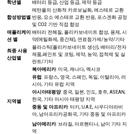
학년별
배터리 등급, 산업 등급, 제약 등급
메탄올의 산화적 카르보닐화, 에스테르 교환
합성방법별
반응, 요소 에스테르 교환 반응, 포스겐화 공정
및 CO2 기반 직접 합성
애플리케이
배터리 전해질, 폴리카보네이트 합성, 용제, 시
션 별
약(메틸화제, 중간체), 연료첨가제/농약/기타
플라스틱(폴리카보네이트 생산), 배터리/전자
최종 사용
제품,
페인트 및 코팅
, 제약, 농약, 접착제 및 실
산업별
란트/기타
북아메리카
: 미국, 캐나다, 멕시코
유럽
: 프랑스, ​​영국, 스페인, 독일, 이탈리아, 러
시아, 기타 유럽 지역
아시아태평양
: 중국, 일본, 인도, 호주, ASEAN,
한국, 기타 아시아 태평양 지역
지역별
중동 및 아프리카
: 터키, U.A.E, 사우디아라비
아, 남아프리카공화국, 기타 중동 및 아프리카
남아메리카
: 브라질, 아르헨티나, 남미 기타 지
역