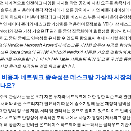
전 세계적으로 안전하고 다양한 디지털 작업 공간에 대한 요구를 충족시키
 솔루션을 사용하여 원격 작업자에게 모든 장치에서 기업 애플리케이션에 
 인해 하드웨어 비용이 절감되고 다양한 비즈니스 부문 내에서 운영 유연
적인 데이터 관리와 데스크탑 가상화를 적용하여
끝점
보호. VDI(가상 데스
-a-Service)와 같은 가상 기술은 IT 관리를 중앙 집중화하여 효율성을 향상시
하고 중단 중에도 연속성을 유지할 수 있도록 함으로써 현대 디지털 환경의
Steria와 Nerdio는 Microsoft Azure에서 데스크톱 가상화 솔루션 제공
Sopra Steria의 관리형 서비스와 Nerdio의 자동화 기술을 결합하여 Azure V
현 및 관리를 단순화합니다. 이 이니셔티브는 자동화된 확장 및 표준 구성을 통
지털 환경을 제공하는 것을 목표로 합니다.
 비용과 네트워크 종속성은 데스크탑 가상화 시장의
나요?
주요 관심사는 높은 초기 자본 투자와 네트워크에 대한 강한 의존도와 관련
 서버와 빠른 스토리지가 필요하기 때문에 중소기업에 높은 재정적 압박을
한 양의 정보를 저장, 처리 및 관리하는 것으로 알려져 있으며 이로 인해 
. 네트워크 안정성이 부족하면 조직 내에서 사용자 경험이 저하되고 생산
 위해 공급자는 값비싼 온프레미스 하드웨어를 최소화하는 클라우드 기반 