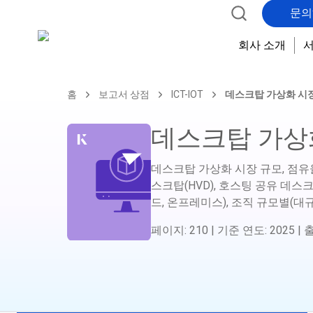
문의
회사 소개
홈
보고서 상점
ICT-IOT
데스크탑 가상화 시
데스크탑 가상
데스크탑 가상화 시장 규모, 점유율
스크탑(HVD), 호스팅 공유 데스크
드, 온프레미스), 조직 규모별(대규
페이지
:
210
|
기준 연도
:
2025
|