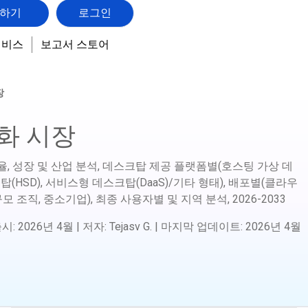
하기
로그인
서비스
보고서 스토어
장
화 시장
, 성장 및 산업 분석, 데스크탑 제공 플랫폼별(호스팅 가상 데
탑(HSD), 서비스형 데스크탑(DaaS)/기타 형태), 배포별(클라우
모 조직, 중소기업), 최종 사용자별 및 지역 분석,
2026-2033
출시
:
2026년 4월
|
저자
:
Tejasv G.
|
마지막 업데이트
:
2026년 4월