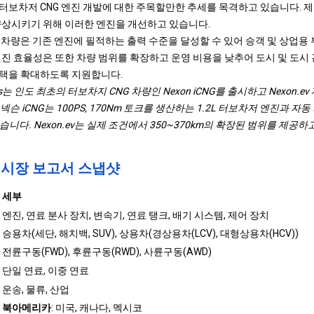
 터보차저 CNG 엔진 개발에 대한 주목할만한 추세를 목격하고 있습니다. 제
향상시키기 위해 이러한 엔진을 개선하고 있습니다.
G 차량은 기존 엔진에 필적하는 출력 수준을 달성할 수 있어 승객 및 상업용
엔진 효율성은 또한 차량 범위를 확장하고 운영 비용을 낮추어 도시 및 도시 
채택을 확대하도록 지원합니다.
otors는 인도 최초의 터보차지 CNG 차량인 Nexon iCNG를 출시하고 Nexon.e
 iCNG는 100PS, 170Nm 토크를 생산하는 1.2L 터보차저 엔진과 자동
니다. Nexon.ev는 실제 조건에서 350~370km의 확장된 범위를 제공하고
 시장 보고서 스냅샷
세부
엔진, 연료 분사 장치, 변속기, 연료 탱크, 배기 시스템, 제어 장치
승용차(세단, 해치백, SUV), 상용차(경상용차(LCV), 대형상용차(HCV))
전륜구동(FWD), 후륜구동(RWD), 사륜구동(AWD)
단일 연료, 이중 연료
운송, 물류, 산업
북아메리카
: 미국, 캐나다, 멕시코