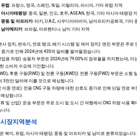
유럽
: 프랑스, ​​영국, 스페인, 독일, 이탈리아, 러시아, 기타 유럽 지역
아시아태평양
: 중국, 일본, 인도, 호주, ASEAN, 한국, 기타 아시아 태평양 
중동 및 아프리카
: 터키, U.A.E, 사우디아라비아, 남아프리카공화국, 기타
남아메리카
: 브라질, 아르헨티나, 남미 기타 지역
사 장치, 변속기, 연료 탱크, 배기 시스템 및 제어 장치): 엔진 부문은 주로
택 증가로 인해 2024년에 435억 달러를 벌어들였습니다.
업용 차량): 승용차 부문은 2024년에 79.00%의 점유율을 차지했는데, 
한 소비자 수요에 기인합니다.
D), 후륜 구동(RWD) 및 전륜 구동(AWD)): 전륜 구동(FWD) 부문은 소
29억 3천만 달러에 이를 것으로 예상됩니다.
이중 연료): 전용 CNG 구동 차량에 대한 선호도 증가로 인해 단일 연료 부문은
 예상됩니다.
 및 산업): 운송 부문은 주로 도시 및 도시 간 여행에서 CNG 차량 사용 확대
니다.
인 시장지역분석
 북미, 유럽, 아시아 태평양, 중동 및 아프리카 및 남미로 분류되었습니다.