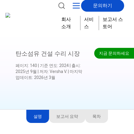
문의하기
회사
서비
보고서 스
소개
스
토어
탄소섬유 건설 수리 시장
지금 문의하세요
페이지
:
140
|
기준 연도
:
2024
|
출시
:
2025년 9월
|
저자
:
Versha V.
|
마지막
업데이트
:
2026년 3월
설명
보고서 요약
목차