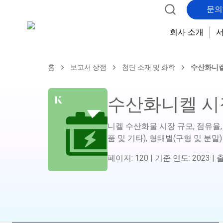
문의
회사 소개
홈
보고서 상점
첨단 소재 및 화학
수산화니켈
수산화니켈 시
니켈 수산화물 시장 규모, 점유율,
품 및 기타), 형태별(구형 및 분말)
페이지
:
120
|
기준 연도
:
2023
|