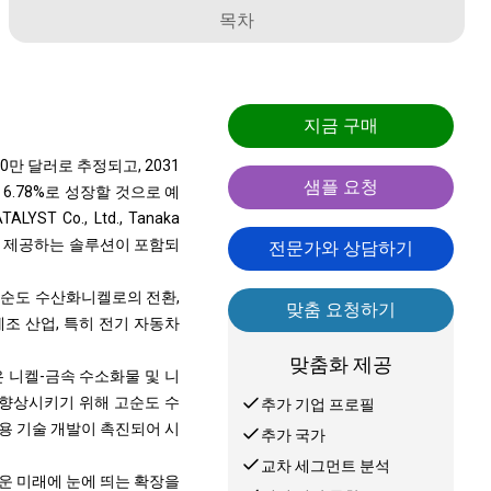
목차
지금 구매
0만 달러로 추정되고, 2031
샘플 요청
 6.78%로 성장할 것으로 예
ALYST Co., Ltd., Tanaka
같은 회사에서 제공하는 솔루션이 포함되
전문가와 상담하기
고순도 수산화니켈로의 전환,
맞춤 요청하기
조 산업, 특히 전기 자동차
맞춤화 제공
 니켈-금속 수소화물 및 니
 향상시키기 위해 고순도 수
추가 기업 프로필
용 기술 개발이 촉진되어 시
추가 국가
교차 세그먼트 분석
운 미래에 눈에 띄는 확장을