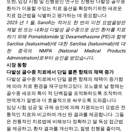
또한, 임상 시험 및 진행중인 연구는 진행된 다발성 골수종
환자가 이용할 수있는 치료 옵션을 확장하기위한 새로운
치료 접근법을 식별하고 평가하는 데 중요합니다.
2025 년 1 월, Sanofi는 적어도 한 번의 이전 요법을받은
재발 된 또는 내화성 다발성 골수종으로 성인 환자를 치료
하기 위해 Pomalidomide 및 Dexamethasone (PD)과 함께
Sarclisa (Isatuximab)에 대한 Sarclisa (Isatuximab)에 대
한 중국의 NMPA (National Medical Products
Administration)로부터 승인을 받았습니다.
시장 동향
다발성 골수종 치료에서 단일 클론 항체의 채택 증가
다발성 골수종 치료에서 단일 클론 항체의 채택이 증가함
에 따라 치료 환경을 재구성하고있다. 모노클로 날 항체는
골수종 세포의 특이 적 단백질을 표적화하도록 조작하여
면역계가 질병과 더 효율적으로 싸우도록 도와줍니다.
임상 시험 성공 및 규제 승인에 의해 지원되는이 요법은 전
통적인 치료와 비교하여 개선 된 결과를 제공합니다. 그들
은 전통적인 치료법에 비해보다 정확하고 덜 독성 접근법
을 제공하고, 환자 결과를 개선하고, 질병 진행을 줄이며,