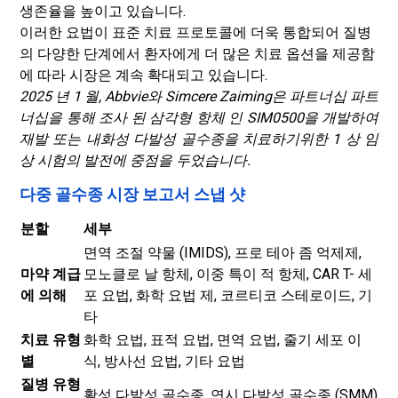
생존율을 높이고 있습니다.
이러한 요법이 표준 치료 프로토콜에 더욱 통합되어 질병
의 다양한 단계에서 환자에게 더 많은 치료 옵션을 제공함
에 따라 시장은 계속 확대되고 있습니다.
2025 년 1 월, Abbvie와 Simcere Zaiming은 파트너십 파트
너십을 통해 조사 된 삼각형 항체 인 SIM0500을 개발하여
재발 또는 내화성 다발성 골수종을 치료하기위한 1 상 임
상 시험의 발전에 중점을 두었습니다.
다중 골수종 시장 보고서 스냅 샷
분할
세부
면역 조절 약물 (IMIDS), 프로 테아 좀 억제제,
마약 계급
모노클로 날 항체, 이중 특이 적 항체, CAR T- 세
에 의해
포 요법, 화학 요법 제, 코르티코 스테로이드, 기
타
치료 유형
화학 요법, 표적 요법, 면역 요법, 줄기 세포 이
별
식, 방사선 요법, 기타 요법
질병 유형
활성 다발성 골수종, 연시 다발성 골수종 (SMM)