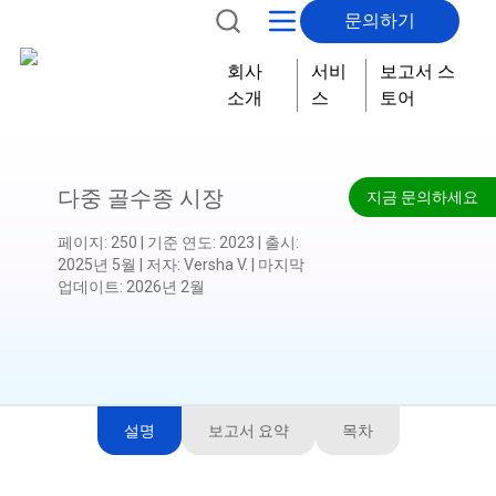
문의하기
회사
서비
보고서 스
소개
스
토어
다중 골수종 시장
지금 문의하세요
페이지
:
250
|
기준 연도
:
2023
|
출시
:
2025년 5월
|
저자
:
Versha V.
|
마지막
업데이트
:
2026년 2월
설명
보고서 요약
목차