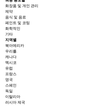
최종 용도별
화장품 및 개인 관리
제약
음식 및 음료
페인트 및 코팅
화학적인
기타
지역별
북아메리카
우리를.
캐나다
멕시코
유럽
프랑스
영국
스페인
독일
이탈리아
러시아 제국