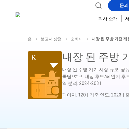
문의
회사 소개
홈
보고서 상점
소비재
내장 된 주방 가전 제
내장 된 주방 
내장 된 주방 기기 시장 규모, 공유
쿡탑/호브, 내장 후드/레인지 후드, 내장 
역 분석.
2024-2031
페이지
:
120
|
기준 연도
:
2023
|