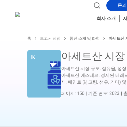
문의
회사 소개
홈
보고서 상점
첨단 소재 및 화학
아세트산 
아세트산 시장
아세트산 시장 규모, 점유율, 성장
아세트산 에스테르, 정제된 테레프탈
제, 페인트 및 코팅, 섬유, 기타) 및
페이지
:
150
|
기준 연도
:
2023
|