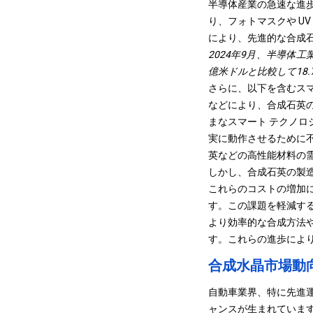
半導体産業の急速な進
り、フォトマスクや U
により、先進的な合成
2024年9月、半導体工
億米ドルと比較して18.
さらに、以下を含むス
などにより、合成石英
まなスマート テクノロ
実に動作させるために
英などの高性能材料の
しかし、合成石英の製
これらのコストの増加
す。この課題を軽減す
より効率的な合成方法
す。これらの進歩によ
合成水晶市場動
自動車業界、特に先進運
ャンスが生まれていま