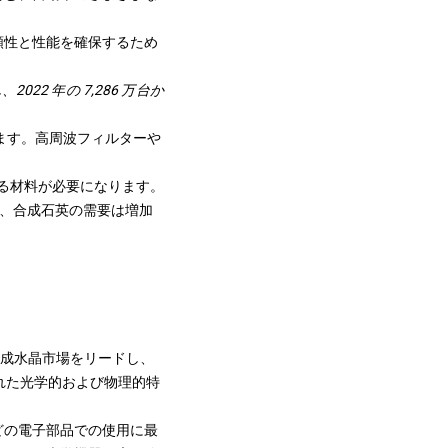
頼性と性能を確保するため
、2022 年の 7,286 万台か
。
います。高周波フィルターや
きる材料が必要になります。
め、合成石英の需要は増加
合成水晶市場をリードし、
れた光学的および物理的特
どの電子部品での使用に最