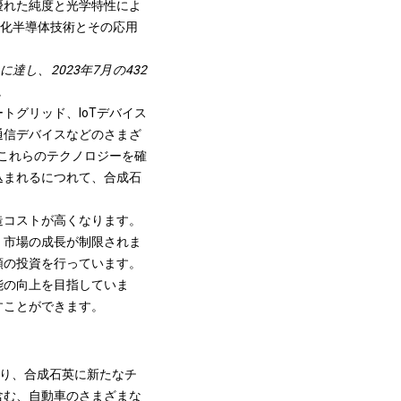
優れた純度と光学特性によ
進化
半導体技術
とその応用
達し、2023年7月の432
。
トグリッド、IoTデバイス
通信デバイスなどのさまざ
、これらのテクノロジーを確
込まれるにつれて、合成石
造コストが高くなります。
、市場の成長が制限されま
額の投資を行っています。
能の向上を目指していま
すことができます。
より、合成石英に新たなチ
含む、自動車のさまざまな