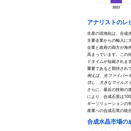
アナリストのレ
生産の現地化は、合成
主要企業からの輸入に
企業と政府の両方が海
高まっています。この
ドタイムが短縮されま
重要であると期待され
例えば、光ファイバー母
功し、大きなマイルス
さらに、最近の技術の
により、合成石英は10
ギーソリューションの
産業への合成石英の統
合成水晶市場の