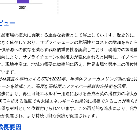
ビュー
水晶市場の拡大に貢献する重要な要素として浮上しています。歴史的に
大きく依存しており、サプライチェーンの脆弱性とコストの増加をもた
外供給源への依存を減らす戦略的重要性を認識しており、現地での製造
傾向により、サプライチェーンの回復力が強化されると同時に、イノベ
す。現地生産は、地域の需要に効率的に応え、世界市場で競争上の優位
ています。
材装置を専門とするSTIは2023年、半導体フォーカスリング用の合
トーンを達成した。高度な高純度光ファイバー基材製造技術を活用。
進歩により、再生可能エネルギー用途における合成石英の潜在力の増大
00℃を超える温度でも太陽エネルギーを効果的に捕捉できることが明ら
有望な材料として位置付けられています。この画期的な進歩により、化
合が促進され、より持続可能な実践が促進されます。
成長要因