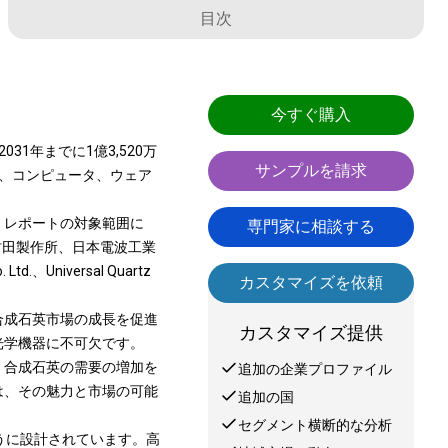
目次
今すぐ購入
31年までに1億3,520万
サンプルを請求
ン、コンピュータ、ウェア
。レポートの対象範囲に
専門家に相談する
村田製作所、日本電波工業
、Universal Quartz
カスタマイズを依頼
合成石英市場の成長を促進
カスタマイズ提供
光学機器に不可欠です。
、合成石英の需要の増加を
追加の企業プロファイル
は、その魅力と市場の可能
追加の国
セグメント横断的な分析
ように設計されています。高