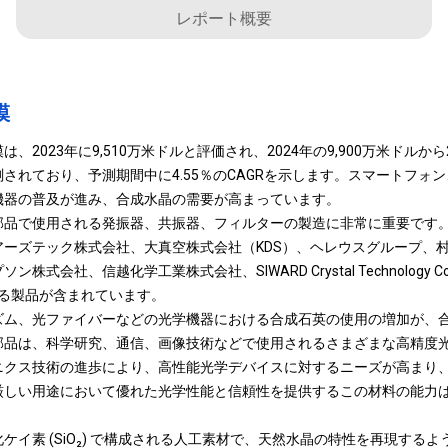
レポート概要
模
2023年に9,510万米ドルと評価され、2024年の9,900万米ドルから20
されており、予測期間中に4.55％のCAGRを示します。スマートフォ
機器の普及が進み、合成水晶の需要が高まっています。
部品で使用される発振器、共振器、フィルターの製造に非常に重要です
アーズテック株式会社、大真空株式会社（KDS）、ヘレウスグループ、
社、信越化学工業株式会社、SIWARD Crystal Technology Co. Ltd.
供する製品が含まれています。
ズム、光ファイバーなどの光学機器における合成石英の使用の増加が、
部品は、科学研究、通信、画像技術などで使用されるさまざまな高精度
ニクス技術の進歩により、高性能光学デバイスに対するニーズが高まり
厳しい用途において優れた光学性能と信頼性を提供するこの材料の能力
ケイ素 (SiO₂) で構成される人工素材で、天然水晶の特性を再現する