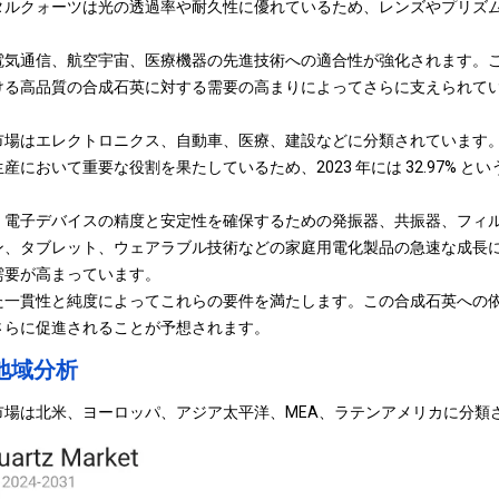
タルクォーツは光の透過率や耐久性に優れているため、レンズやプリズ
電気通信、航空宇宙、医療機器の先進技術への適合性が強化されます。
ける高品質の合成石英に対する需要の高まりによってさらに支えられて
市場はエレクトロニクス、自動車、医療、建設などに分類されています
において重要な役割を果たしているため、2023 年には 32.97% と
、電子デバイスの精度と安定性を確保するための発振器、共振器、フィ
ン、タブレット、ウェアラブル技術などの家庭用電化製品の急速な成長
需要が高まっています。
た一貫性と純度によってこれらの要件を満たします。この合成石英への
さらに促進されることが予想されます。
地域分析
市場は北米、ヨーロッパ、アジア太平洋、MEA、ラテンアメリカに分類