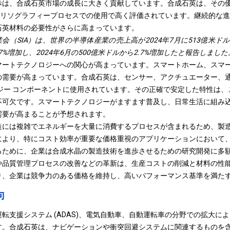
歩は、合成石英市場の成長に大きく貢献しています。合成石英は、その
V リソグラフィープロセスでの使用で高く評価されています。継続的な
石英材料の必要性がさらに高まっています。
業会（SIA）は、世界の半導体産業の売上高が2024年7月に513億米ドルに
7%増加し、2024年6月の500億米ドルから2.7%増加したと報告しました
マートテクノロジーへの関心が高まっています。
スマートホーム
、スマー
の需要が高まっています。合成石英は、センサー、アクチュエーター、
ジー コンポーネントに使用されています。その正確で安定した特性は
不可欠です。スマートテクノロジーがますます普及し、日常生活に組み
需要が高まることが予想されます。
造には複雑でエネルギーを大量に消費するプロセスが含まれるため、製
により、特にコスト効率が重要な価格重視のアプリケーションにおいて
るために、企業は合成水晶の製造技術を進歩させるための研究開発に多
や品質管理プロセスの改善などの革新は、生産コストの削減と材料の性
り、企業は競争力のある価格を維持し、高いパフォーマンス基準を満た
向
転支援システム (ADAS)、電気自動車、自動運転車の分野での拡大に
す。合成石英は、ナビゲーションや衝突回避システムに関連するものを