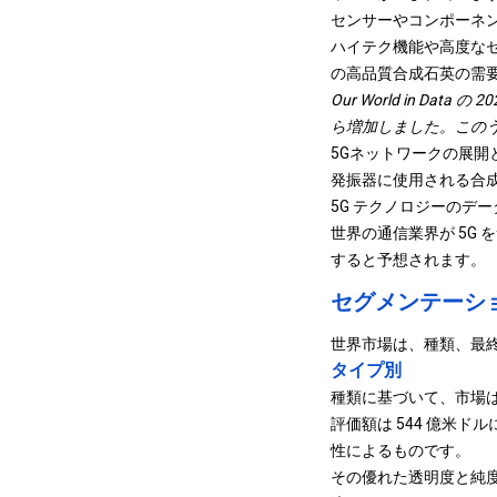
センサーやコンポーネ
ハイテク機能や高度な
の高品質合成石英の需
Our World in Da
ら増加しました。このうち電
5Gネットワ​​ークの
発振器に使用される合成
5G テクノロジーのデ
世界の通信業界が 5G
すると予想されます。
セグメンテーシ
世界市場は、種類、最
タイプ別
種類に基づいて、市場は
評価額は 544 億米
性によるものです。
その優れた透明度と純