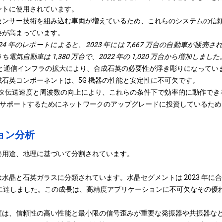
ントに使用されています。
センサー技術を組み込む車両が増えているため、これらのシステムの信
要が高まっています。
ta の 2024 年のレポートによると、2023 年には 7,667 万台の自動車が販売され
気自動車は 1,380 万台で、2022 年の 1,020 万台から増加しました
展開と通信インフラの拡大により、合成石英の必要性が浮き彫りになって
石英コンポーネントは、5G 機器の性能と安定性に不可欠です。
ータ伝送速度と周波数の向上により、これらの条件下で効率的に動作で
 をサポートするためにネットワークのアップグレードに投資しているた
ョン分析
終用途、地理に基づいて分割されています。
水晶と石英ガラスに分類されています。水晶セグメントは 2023 年に
ドルに達しました。この成長は、高精度アプリケーションに不可欠なその優
度は、信頼性の高い性能と最小限の信号歪みが重要な発振器や共振器な