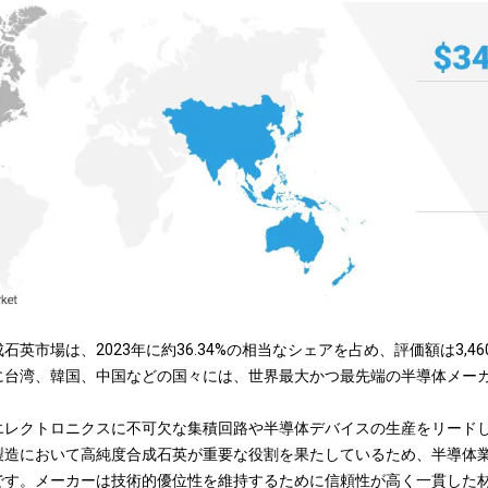
英市場は、2023年に約36.34%の相当なシェアを占め、評価額は3,4
に台湾、韓国、中国などの国々には、世界最大かつ最先端の半導体メー
エレクトロニクスに不可欠な集積回路や半導体デバイスの生産をリード
製造において高純度合成石英が重要な役割を果たしているため、半導体
です。メーカーは技術的優位性を維持するために信頼性が高く一貫した