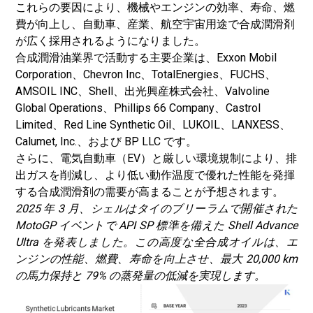
これらの要因により、機械やエンジンの効率、寿命、燃
費が向上し、自動車、産業、航空宇宙用途で合成潤滑剤
が広く採用されるようになりました。
合成潤滑油業界で活動する主要企業は、Exxon Mobil
Corporation、Chevron Inc、TotalEnergies、FUCHS、
AMSOIL INC、Shell、出光興産株式会社、Valvoline
Global Operations、Phillips 66 Company、Castrol
Limited、Red Line Synthetic Oil、LUKOIL、LANXESS、
Calumet, Inc.、および BP LLC です。
さらに、
電気自動車
（EV）と厳しい環境規制により、排
出ガスを削減し、より低い動作温度で優れた性能を発揮
する合成潤滑剤の需要が高まることが予想されます。
2025 年 3 月、シェルはタイのブリーラムで開催された
MotoGP イベントで API SP 標準を備えた Shell Advance
Ultra を発表しました。この高度な全合成オイルは、エ
ンジンの性能、燃費、寿命を向上させ、最大 20,000 km
の馬力保持と 79% の蒸発量の低減を実現します。