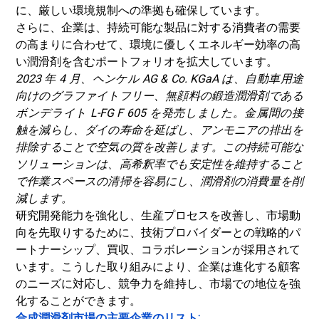
に、厳しい環境規制への準拠も確保しています。
さらに、企業は、持続可能な製品に対する消費者の需要
の高まりに合わせて、環境に優しくエネルギー効率の高
い潤滑剤を含むポートフォリオを拡大しています。
2023 年 4 月、ヘンケル AG & Co. KGaA は、自動車用途
向けのグラファイトフリー、無顔料の鍛造潤滑剤である
ボンデライト L-FG F 605 を発売しました。金属間の接
触を減らし、ダイの寿命を延ばし、アンモニアの排出を
排除することで空気の質を改善します。この持続可能な
ソリューションは、高希釈率でも安定性を維持すること
で作業スペースの清掃を容易にし、潤滑剤の消費量を削
減します。
研究開発能力を強化し、生産プロセスを改善し、市場動
向を先取りするために、技術プロバイダーとの戦略的パ
ートナーシップ、買収、コラボレーションが採用されて
います。こうした取り組みにより、企業は進化する顧客
のニーズに対応し、競争力を維持し、市場での地位を強
化することができます。
合成潤滑剤市場の主要企業のリスト: