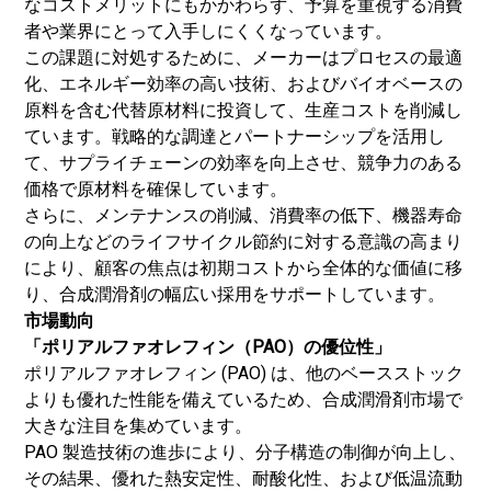
なコストメリットにもかかわらず、予算を重視する消費
者や業界にとって入手しにくくなっています。
この課題に対処するために、メーカーはプロセスの最適
化、エネルギー効率の高い技術、およびバイオベースの
原料を含む代替原材料に投資して、生産コストを削減し
ています。戦略的な調達とパートナーシップを活用し
て、サプライチェーンの効率を向上させ、競争力のある
価格で原材料を確保しています。
さらに、メンテナンスの削減、消費率の低下、機器寿命
の向上などのライフサイクル節約に対する意識の高まり
により、顧客の焦点は初期コストから全体的な価値に移
り、合成潤滑剤の幅広い採用をサポートしています。
市場動向
「ポリアルファオレフィン（PAO）の優位性」
ポリアルファオレフィン (PAO) は、他のベースストック
よりも優れた性能を備えているため、合成潤滑剤市場で
大きな注目を集めています。
PAO 製造技術の進歩により、分子構造の制御が向上し、
その結果、優れた熱安定性、耐酸化性、および低温流動