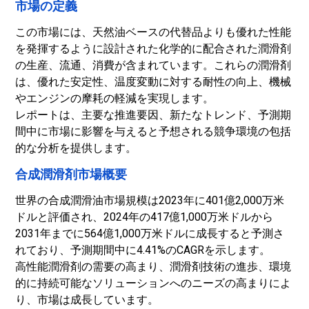
市場の定義
この市場には、天然油ベースの代替品よりも優れた性能
を発揮するように設計された化学的に配合された潤滑剤
の生産、流通、消費が含まれています。これらの潤滑剤
は、優れた安定性、温度変動に対する耐性の向上、機械
やエンジンの摩耗の軽減を実現します。
レポートは、主要な推進要因、新たなトレンド、予測期
間中に市場に影響を与えると予想される競争環境の包括
的な分析を提供します。
合成潤滑剤市場概要
世界の合成潤滑油市場規模は2023年に401億2,000万米
ドルと評価され、2024年の417億1,000万米ドルから
2031年までに564億1,000万米ドルに成長すると予測さ
れており、予測期間中に4.41%のCAGRを示します。
高性能潤滑剤の需要の高まり、潤滑剤技術の進歩、環境
的に持続可能なソリューションへのニーズの高まりによ
り、市場は成長しています。