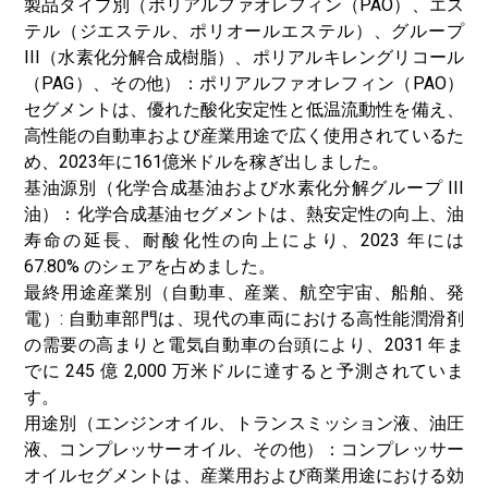
製品タイプ別（ポリアルファオレフィン（PAO）、エス
テル（ジエステル、ポリオールエステル）、グループ
III（水素化分解合成樹脂）、ポリアルキレングリコール
（PAG）、その他）：ポリアルファオレフィン（PAO）
セグメントは、優れた酸化安定性と低温流動性を備え、
高性能の自動車および産業用途で広く使用されているた
め、2023年に161億米ドルを稼ぎ出しました。
基油源別（化学合成基油および水素化分解グループ III
油）：化学合成基油セグメントは、熱安定性の向上、油
寿命の延長、耐酸化性の向上により、2023 年には
67.80% のシェアを占めました。
最終用途産業別（自動車、産業、航空宇宙、船舶、発
電）: 自動車部門は、現代の車両における高性能潤滑剤
の需要の高まりと電気自動車の台頭により、2031 年ま
でに 245 億 2,000 万米ドルに達すると予測されていま
す。
用途別（エンジンオイル、トランスミッション液、油圧
液、コンプレッサーオイル、その他）：コンプレッサー
オイルセグメントは、産業用および商業用途における効