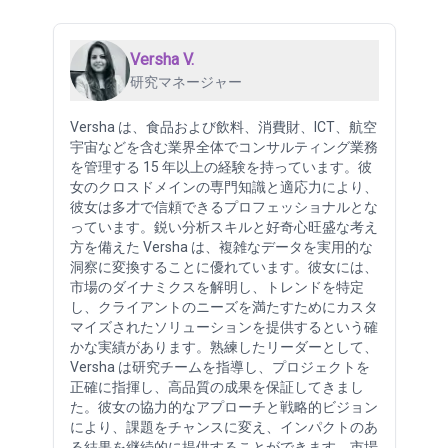
Versha V.
研究マネージャー
Versha は、食品および飲料、消費財、ICT、航空
宇宙などを含む業界全体でコンサルティング業務
を管理する 15 年以上の経験を持っています。彼
女のクロスドメインの専門知識と適応力により、
彼女は多才で信頼できるプロフェッショナルとな
っています。鋭い分析スキルと好奇心旺盛な考え
方を備えた Versha は、複雑なデータを実用的な
洞察に変換することに優れています。彼女には、
市場のダイナミクスを解明し、トレンドを特定
し、クライアントのニーズを満たすためにカスタ
マイズされたソリューションを提供するという確
かな実績があります。熟練したリーダーとして、
Versha は研究チームを指導し、プロジェクトを
正確に指揮し、高品質の成果を保証してきまし
た。彼女の協力的なアプローチと戦略的ビジョン
により、課題をチャンスに変え、インパクトのあ
る結果を継続的に提供することができます。市場