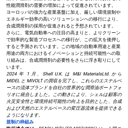
性能潤滑剤の需要の増加によって促進されています。
ヨーロッパの強力な産業基盤に加え、厳しい環境規制や
エネルギー効率の高いソリューションへの移行により、
合成潤滑剤の採用が促進されると予想されています。
さらに、電気自動車への注目の高まりと、よりクリーン
で効率的な製造プロセスへの移行が、この拡大を後押し
すると予測されています。この地域の自動車用途と産業
用途の両方におけるイノベーションと持続可能性への取
り組みは、合成潤滑剤の必要性をさらに浮き彫りにして
います。
2024 年 1 月、Shell U.K. は M&I MaterialsLtd. から
MIDEL と MIVOLT の買収を完了し、これらのエステルベ
ースの流体ブランドを自社の世界的な潤滑油ポートフォ
リオに統合しました。この動きにより、シェルは顧客の
火災安全性と環境持続可能性の向上を目的とした、合成
および天然のエステルベースの変圧器流体を提供できる
ようになります。
規制の枠組み