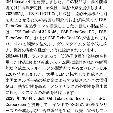
GP Ultimate 4Tを発売しました。この製品は、高性能環
境向けに高温安定性、耐久性、摩擦低減を提供します。
2025年1月
、FS-ELLIOTT Co., LLC は、遠心圧縮機の性能
を向上させるための高度な潤滑剤および添加剤の FSE-
TurboCool 製品ラインを拡張しました。新しい製品群に
は、FSE-TurboCool 32 & 46、FSE-TurboCool PG、FSE-
TurboCool FG、および FSE-TurboCool CC が含まれてお
り、すべて潤滑を強化し、ダウンタイムを最小限に抑
え、機器の寿命を延ばすように設計されています。
2024年11月
、ランクセスは、低GWP冷媒R-1234zeを利
用したHVACおよび冷凍システム用に設計された持続可
能な合成エステルベースの潤滑剤であるエベレストESR
220を発表しました。大手 OEM と協力して作成され、
米国エネルギー省の補助金によって支援されたこの潤滑
剤は、熱安定性を高め、メンテナンスの必要性を最小限
に抑え、システムの寿命を延ばします。
2023年10月
, Gulf Oil Lubricants India は、S-Oil
Corporation と提携して、インドで S-Oil の SEVEN シリ
ーズの合成および半合成製品を生産、販売、宣伝してい