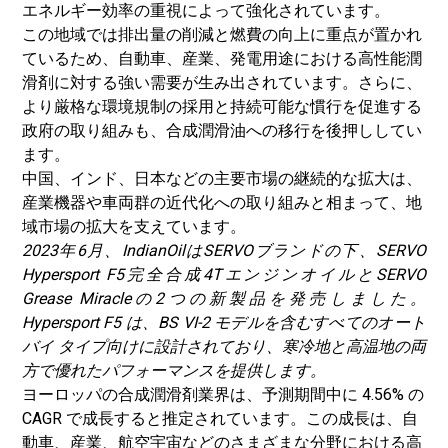
エネルギー効率の重視によって強化されています。
この地域では排出量の削減と燃費の向上に重点が置かれ
ているため、自動車、産業、発電用途における高性能潤
滑剤に対する強い需要が生み出されています。
さらに、
より厳格な環境規制の採用と持続可能な慣行を促進する
政府の取り組みも、合成潤滑油への移行を後押ししてい
ます。
中国、インド、日本などの主要市場の継続的な拡大は、
産業機器や車両群の近代化への取り組みと相まって、地
域市場の拡大を支えています。
2023年6月、IndianOilはSERVOブランドの下、SERVO
Hypersport F5完全合成4TエンジンオイルとSERVO
Grease Miracleの2つの新製品を発売しました。
Hypersport F5 は、BS VI-2 モデルを含むすべてのオート
バイ タイプ向けに設計されており、寒冷地と高温地の両
方で優れたパフォーマンスを提供します。
ヨーロッパの合成潤滑剤業界は、予測期間中に 4.56% の
CAGR で成長すると推定されています。この成長は、自
動車、産業、航空宇宙などのさまざまな分野における高