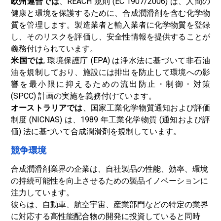
欧州連合では
、REACH 規則 (EC 1907/2006) は、人間の
健康と環境を保護するために、合成潤滑剤を含む化学物
質を管理します。製造業者と輸入業者に化学物質を登録
し、そのリスクを評価し、安全性情報を提供することが
義務付けられています。
米国では
, 環境保護庁 (EPA) は浄水法に基づいて非石油
油を規制しており、施設には排出を防止して環境への影
響を最小限に抑えるための流出防止・制御・対策
(SPCC) 計画の実施を義務付けています。
オーストラリアでは
、国家工業化学物質通知および評価
制度 (NICNAS) は、1989 年工業化学物質 (通知および評
価) 法に基づいて合成潤滑剤を規制しています。
競争環境
合成潤滑剤業界の企業は、自社製品の性能、効率、環境
の持続可能性を向上させるための製品イノベーションに
注力しています。
彼らは、自動車、航空宇宙、産業部門などの特定の業界
に対応する高性能配合物の開発に投資していると同時