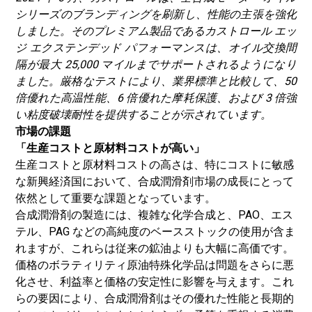
シリーズのブラン​​ディングを刷新し、性能の主張を強化
しました。そのプレミアム製品であるカストロール エッ
ジ エクステンデッド パフォーマンスは、オイル交換間
隔が最大 25,000 マイルまでサポートされるようになり
ました。厳格なテストにより、業界標準と比較して、50
倍優れた高温性能、6 倍優れた摩耗保護、および 3 倍強
い粘度破壊耐性を提供することが示されています。
市場の課題
「生産コストと原材料コストが高い」
生産コストと原材料コストの高さは、特にコストに敏感
な新興経済国において、合成潤滑剤市場の成長にとって
依然として重要な課題となっています。
合成潤滑剤の製造には、複雑な化学合成と、PAO、エス
テル、PAG などの高純度のベースストックの使用が含ま
れますが、これらは従来の鉱油よりも大幅に高価です。
価格のボラティリティ
原油
特殊化学品は問題をさらに悪
化させ、利益率と価格の安定性に影響を与えます。これ
らの要因により、合成潤滑剤はその優れた性能と長期的