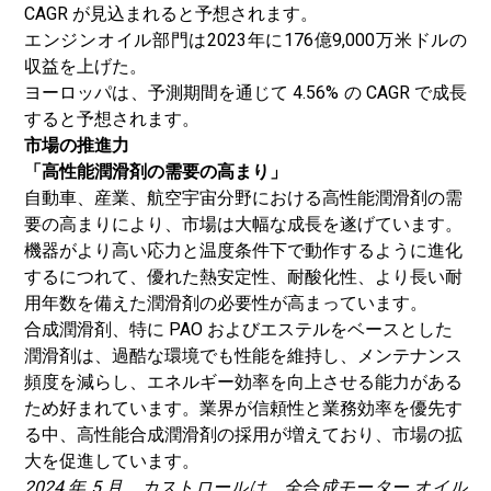
CAGR が見込まれると予想されます。
エンジンオイル部門は2023年に176億9,000万米ドルの
収益を上げた。
ヨーロッパは、予測期間を通じて 4.56% の CAGR で成長
すると予想されます。
市場の推進力
「高性能潤滑剤の需要の高まり」
自動車、産業、航空宇宙分野における高性能潤滑剤の需
要の高まりにより、市場は大幅な成長を遂げています。
機器がより高い応力と温度条件下で動作するように進化
するにつれて、優れた熱安定性、耐酸化性、より長い耐
用年数を備えた潤滑剤の必要性が高まっています。
合成潤滑剤、特に PAO およびエステルをベースとした
潤滑剤は、過酷な環境でも性能を維持し、メンテナンス
頻度を減らし、エネルギー効率を向上させる能力がある
ため好まれています。
業界が信頼性と業務効率を優先す
る中、高性能合成潤滑剤の採用が増えており、市場の拡
大を促進しています。
2024 年 5 月、カストロールは、全合成モーター オイル