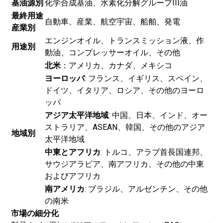
基油源別
化学合成基油、水素化分解グループIII油
最終用途
自動車、産業、航空宇宙、船舶、発電
産業別
エンジンオイル、トランスミッション液、作
用途別
動油、コンプレッサーオイル、その他
北米
：アメリカ、カナダ、メキシコ
ヨーロッパ
: フランス、イギリス、スペイン、
ドイツ、イタリア、ロシア、その他のヨーロ
ッパ
アジア太平洋地域
: 中国、日本、インド、オー
ストラリア、ASEAN、韓国、その他のアジア
地域別
太平洋地域
中東とアフリカ
: トルコ、アラブ首長国連邦、
サウジアラビア、南アフリカ、その他の中東
およびアフリカ
南アメリカ
: ブラジル、アルゼンチン、その他
の南米
市場の細分化