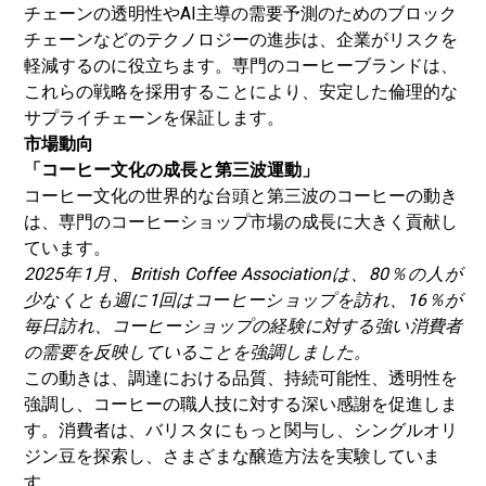
チェーンの透明性やAI主導の需要予測のためのブロック
チェーンなどのテクノロジーの進歩は、企業がリスクを
軽減するのに役立ちます。専門のコーヒーブランドは、
これらの戦略を採用することにより、安定した倫理的な
サプライチェーンを保証します。
市場動向
「コーヒー文化の成長と第三波運動」
コーヒー文化の世界的な台頭と第三波のコーヒーの動き
は、専門のコーヒーショップ市場の成長に大きく貢献し
ています。
2025年1月、British Coffee Associationは、80％の人が
少なくとも週に1回はコーヒーショップを訪れ、16％が
毎日訪れ、コーヒーショップの経験に対する強い消費者
の需要を反映していることを強調しました。
この動きは、調達における品質、持続可能性、透明性を
強調し、コーヒーの職人技に対する深い感謝を促進しま
す。消費者は、バリスタにもっと関与し、シングルオリ
ジン豆を探索し、さまざまな醸造方法を実​​験していま
す。