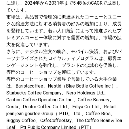
に達し、2024年から2031年まで5.48％のCAGRで成長し
ています。
市場は、高品質で倫理的に調達されたコーヒーとユニー
クな醸造方法に対する消費者の好みの増加により、成長
を登録しています。若い人口統計によって推進されたプ
レミアムコーヒー体験に対する需要の増加は、市場の拡
大を促進しています。
さらに、デジタル注文の統合、
モバイル決済
、およびパ
ーソナライズされたロイヤルティプログラムは、顧客エ
ンゲージメントを強化し、ブランドの忠誠心を促進し、
専門のコーヒーショップを運転しています。
専門のコーヒーショップ業界で営業している大手企業
は、Baristacoffee、Nestlé（Blue Bottle Coffee Inc.）、
Starbucks Coffee Company、Nero Holdings Ltd.、
Caribou Coffee Operating Co. Inc.、Coffee Beanery、
Costa、Doutor Coffee Co. Ltd.、Ediya Co. Ltd.、Retail
jean jean gourtee Group（ PTD。 Ltd.、Coffee Bros、
Biggby Coffee、CaféCoffeeDay、The Coffee Bean＆Tea
Leaf、Ptt Public Company Limited（PTT）