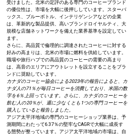
受けました。北米の定評のある専門のコーヒーブランド
の優位性は、市場を大幅に後押ししています。スターバ
ックス、ブルーボトル、インテリゲンシアなどの企業
は、革新的な製品提供、高いブランドロイヤルティ、大
規模な店舗ネットワークを備えた業界基準を設定してい
ます。
さらに、高品質で倫理的に調達されたコーヒーに対する
好みの高まりは、北米の市場に燃料を供給しています。
職場や旅行ハブでの高品質のコーヒーの需要の高まり
は、高音のエリアにアウトレットを設立することをブラ
ンドに奨励しています。
カナダのコーヒー協会による2023年の報告によると、カ
ナダ人の71％が毎日コーヒーを消費しており、米国の数
字を6％上回っています。さらに、カナダのコーヒーを
飲む人の20％が、週に少なくとも1つの専門コーヒーを
購入していると報告しました。
アジア太平洋地域の専門のコーヒーショップ業界は、予
測期間にわたって6.37％の堅牢なCAGRで大幅に成長す
る態勢が整っています。アジア太平洋地域の市場は、自