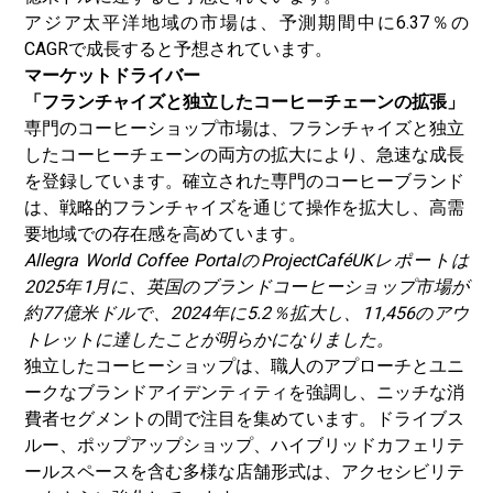
アジア太平洋地域の市場は、予測期間中に6.37％の
CAGRで成長すると予想されています。
マーケットドライバー
「フランチャイズと独立したコーヒーチェーンの拡張」
専門のコーヒーショップ市場は、フランチャイズと独立
したコーヒーチェーンの両方の拡大により、急速な成長
を登録しています。確立された専門のコーヒーブランド
は、戦略的フランチャイズを通じて操作を拡大し、高需
要地域での存在感を高めています。
Allegra World Coffee PortalのProjectCaféUKレポートは
2025年1月に、英国のブランドコーヒーショップ市場が
約77億米ドルで、2024年に5.2％拡大し、11,456のアウ
トレットに達したことが明らかになりました。
独立したコーヒーショップは、職人のアプローチとユニ
ークなブランドアイデンティティを強調し、ニッチな消
費者セグメントの間で注目を集めています。ドライブス
ルー、ポップアップショップ、ハイブリッドカフェリテ
ールスペースを含む多様な店舗形式は、アクセシビリテ