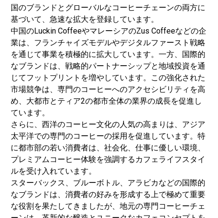
国のブランドとグローバルなコーヒーチェーンの両方に
基づいて、急速な拡大を登録しています。
中国のLuckin CoffeeやマレーシアのZus Coffeeなどの企
業は、フランチャイズモデルやデジタルファースト戦略
を通じて事業を積極的に拡大しています。一方、国際的
なブランドは、戦略的パートナーシップと地域投資を通
じてフットプリントを増やしています。この強化された
市場競争は、専門のコーヒーへのアクセシビリティを高
め、大都市とティア2の都市全体の業界の成長を促進し
ています。
さらに、西洋のコーヒー文化の人気の高まりは、アジア
太平洋での専門のコーヒーの採用を促進しています。特
に都市部の若い消費者は、社会化、仕事に優しい環境、
プレミアムコーヒー体験を強調するカフェライフスタイ
ルを受け入れています。
スターバックス、ブルーボトル、アラビカなどの国際的
なブランドは、消費者の好みを形成する上で極めて重要
な役割を果たしてきましたが、地元の専門コーヒーチェ
ーンは、革新的な醸造とユニークなカフェコンセプトを