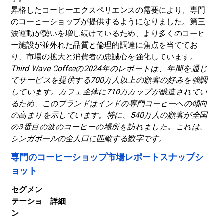
昇格したコーヒーエクスペリエンスの需要により、専門
のコーヒーショップが提供するようになりました。第三
波運動が勢いを増し続けているため、より多くのコーヒ
ー施設が並外れた品質と倫理的調達に焦点を当ててお
り、市場の拡大と消費者の忠誠心を強化しています。
Third Wave Coffeeの2024年のレポートは、年間を通じ
てサービスを提供する700万人以上の顧客の好みを強調
しています。カフェ全体に710万カップが醸造されてい
るため、このブランドはインドの専門コーヒーへの傾向
の高まりを示しています。特に、540万人の顧客が全国
の3番目の波のコーヒーの場所を訪れました。これは、
シンガポールの全人口に匹敵する数字です。
専門のコーヒーショップ市場レポートスナップシ
ョット
セグメン
テーショ
詳細
ン