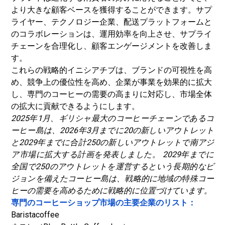
より大きな顧客ベースを獲得することができます。サプ
ライヤー、テクノロジー企業、配送プラットフォームと
のコラボレーションは、運用効率を向上させ、サプライ
チェーンを合理化し、顧客エンゲージメントを改善しま
す。
これらの戦略的イニシアチブは、ブランドの可視性を高
め、競争上の優位性を高め、企業が事業を効果的に拡大
し、専門のコーヒーの需要の高まりに対応し、市場全体
の拡大に貢献できるようにします。
2025年1月、ギリシャ最大のコーヒーチェーンであるコ
ーヒー島は、2026年3月までに20の新しいアウトレット
と2029年までに合計250の新しいアウトレットで南アジ
ア市場に拡大する計画を発表しました。 2029年までに
全国で250のアウトレットを運営するという長期的なビ
ジョンを備えたコーヒー島は、戦略的に地域の特殊コー
ヒーの需要を高めるために戦略的に位置づけています。
専門のコーヒーショップ市場の主要企業のリスト：
Baristacoffee