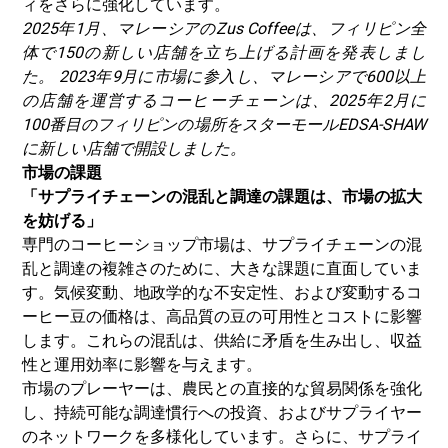
ィをさらに強化しています。
2025年1月、マレーシアのZus Coffeeは、フィリピン全
体で150の新しい店舗を立ち上げる計画を発表しまし
た。 2023年9月に市場に参入し、マレーシアで600以上
の店舗を運営するコーヒーチェーンは、2025年2月に
100番目のフィリピンの場所をスターモールEDSA-SHAW
に新しい店舗で開設しました。
市場の課題
「サプライチェーンの混乱と調達の課題は、市場の拡大
を妨げる」
専門のコーヒーショップ市場は、サプライチェーンの混
乱と調達の複雑さのために、大きな課題に直面していま
す。気候変動、地政学的な不安定性、および変動するコ
ーヒー豆の価格は、高品質の豆の可用性とコストに影響
します。これらの混乱は、供給に矛盾を生み出し、収益
性と運用効率に影響を与えます。
市場のプレーヤーは、農民との直接的な貿易関係を強化
し、持続可能な調達慣行への投資、およびサプライヤー
のネットワークを多様化しています。さらに、サプライ