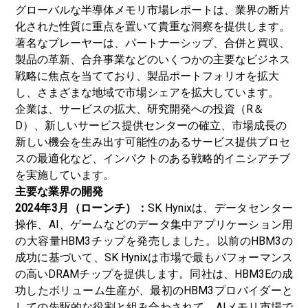
グローバルな半導体メモリ市場レポートは、業界の断片
化された性質に重点を置いて貴重な洞察を提供します。
著名なプレーヤーは、パートナーシップ、合併と買収、
製品の革新、合弁事業などのいくつかの主要なビジネス
戦略に焦点を当てており、製品ポートフォリオを拡大
し、さまざまな地域で市場シェアを拡大​​しています。
企業は、サービスの拡大、研究開発への投資（R＆
D）、新しいサービス提供センターの確立、市場成長の
新しい機会を生み出す可能性のあるサービス提供プロセ
スの最適化など、インパクトのある戦略的イニシアチブ
を実施しています。
主要な業界の開発
2024年3月（ローンチ）：
SK Hynixは、データセンター
操作、AI、ゲームなどのデータ集中アプリケーション用
の大容量HBM3チップを発売しました。以前のHBM3の
成功に基づいて、SK Hynixは市場で最もパフォーマンス
の高いDRAMチップを提供します。同社は、HBM3Eの成
功したボリューム生産が、最初のHBM3プロバイダーと
しての先駆的な役割と組み合わされて、AIメモリ市場で