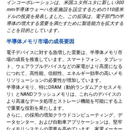
インコーポレーションは、米国ユタ州ユタに新しい300
mm半導体ウェーハ生産施設を設立するための110億米
ドルの投資を発表しました。この拡張は、電子部門の半
導体の増大する需要を満たすために製造能力を拡大する
ことを目的としています。
半導体メモリ市場の成長要因
電子デバイスに対する急増した需要は、半導体メモリ市
場の成長を推進しています。スマートフォン、タブレッ
ト、ウェアラブルデバイスなどの家電がより高度になる
につれて、高性能、信頼性、エネルギー効率の高いメモ
リソリューションの必要性が増加しています。
半導体メモリ、特にDRAM（動的ランダムアクセスメモ
リ）とNANDフラッシュメモリは、これらのデバイスの
より高速なデータ処理とストレージ機能を可能にする上
で重要な役割を果たします。
さらに、の採用の増加
クラウドコンピューティング
、デ
ータセンター、および自動車アプリケーションは、堅牢
なメモリシステムの需要を高めています。家電メーカー