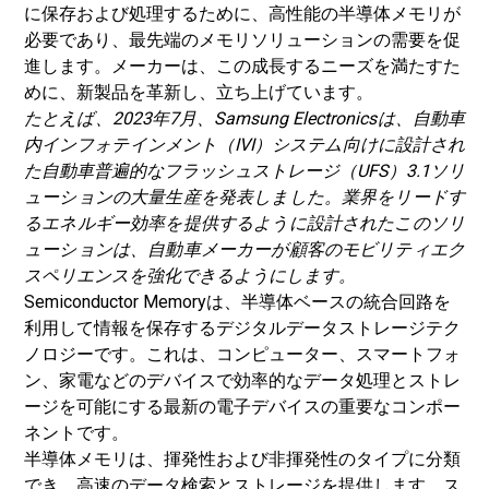
に保存および処理するために、高性能の半導体メモリが
必要であり、最先端のメモリソリューションの需要を促
進します。メーカーは、この成長するニーズを満たすた
めに、新製品を革新し、立ち上げています。
たとえば、2023年7月、Samsung Electronicsは、自動車
内インフォテインメント（IVI）システム向けに設計され
た自動車普遍的なフラッシュストレージ（UFS）3.1ソリ
ューションの大量生産を発表しました。業界をリードす
るエネルギー効率を提供するように設計されたこのソリ
ューションは、自動車メーカーが顧客のモビリティエク
スペリエンスを強化できるようにします。
Semiconductor Memoryは、半導体ベースの統合回路を
利用して情報を保存するデジタルデータストレージテク
ノロジーです。これは、コンピューター、スマートフォ
ン、家電などのデバイスで効率的なデータ処理とストレ
ージを可能にする最新の電子デバイスの重要なコンポー
ネントです。
半導体メモリは、揮発性および非揮発性のタイプに分類
でき、高速のデータ検索とストレージを提供します。ス