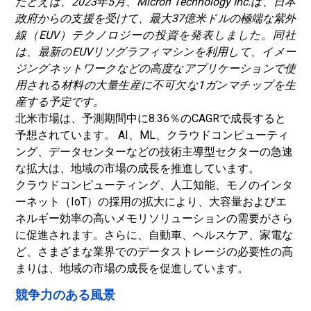
たとえば、2023年5月、Micron Technology Inc.は、日本
政府からの支援を受けて、最大37億米ドルの極端な紫外
線（EUV）テクノロジーの投資を発表しました。同社
は、最新のEUVリソグラフィマシンを利用して、イメー
ジングネットワークなどの高度なアプリケーションで使
用される材料の大量生産に不可欠な1ガンマチップを生
産する予定です。
北米市場は、予測期間中に8.36％のCAGRで成長すると
予想されています。 AI、ML、クラウドコンピューティ
ング、データセンターなどの技術主導型セクターの急速
な拡大は、地域の市場の成長を推進しています。
クラウドコンピューティング、人工知能、モノのインタ
ーネット（IoT）の採用の拡大により、大容量およびエ
ネルギー効率の高いメモリソリューションの需要がさら
に促進されます。さらに、自動車、ヘルスケア、家電な
ど、さまざまな業界でのデータストレージの必要性の高
まりは、地域の市場の成長を促進しています。
競争力のある風景