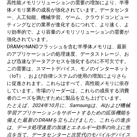
高性能メモリソリューションの需要の増加により、半導
体メモリ業界の成長が強化されています。データセンタ
ー、人工知能、機械学習、ゲー​​ム、クラウドコンピュー
ティングなどの業界が進化するにつれて、より速く、よ
り効率的で、より容量のメモリソリューションの需要が
強化されています。
DRAMやNANDフラッシュを含む半導体メモリは、最新
のアプリケーションの処理速度、データストレージ、お
よび迅速なデータアクセスを強化するのに不可欠です。
この需要は、スマートデバイス、モノのインターネット
（IoT）、および自律システムの使用の増加によりさら
に促進されます。これらはすべて、高性能メモリに依存
しています。市場のリーダーは、これらの成長する消費
者のニーズを満たすために製品を立ち上げています。
たとえば、2024年10月に、Samsungは、AIおよび機械
学習アプリケーションをサポートするための拡張機能を
備えた最新のDRAMを立ち上げました。これらの進歩
は、データ処理速度の加速とエネルギー効率の向上に焦
点を当て、データセンターと次世代のモバイルデバイス