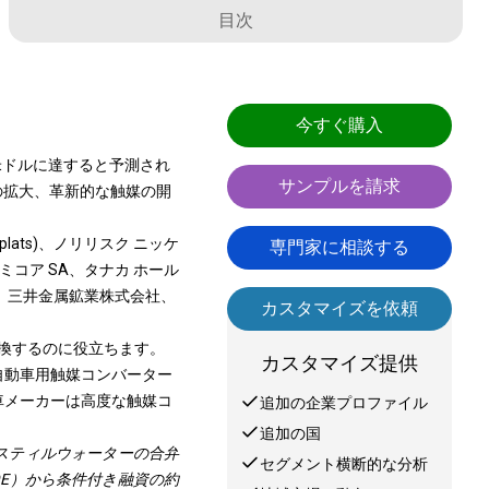
目次
今すぐ購入
万米ドルに達すると予測され
サンプルを請求
門の拡大、革新的な触媒の開
 (Implats)、ノリリスク ニッケ
専門家に相談する
ミコア SA、タナカ ホール
、三井金属鉱業株式会社、
カスタマイズを依頼
に変換するのに役立ちます。
カスタマイズ提供
自動車用触媒コンバーター
車メーカーは高度な触媒コ
追加の企業プロファイル
追加の国
・スティルウォーターの合弁
セグメント横断的な分析
E）から条件付き融資の約