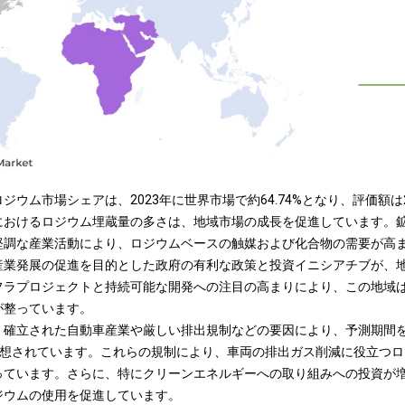
ウム市場シェアは、2023年に世界市場で約64.74%となり、評価額は2
におけるロジウム埋蔵量の多さは、地域市場の成長を促進しています。
堅調な産業活動により、ロジウムベースの触媒および化合物の需要が高
産業発展の促進を目的とした政府の有利な政策と投資イニシアチブが、
フラプロジェクトと持続可能な開発への注目の高まりにより、この地域
が整っています。
確立された自動車産業や厳しい排出規制などの要因により、予測期間を通
予想されています。これらの規制により、車両の排出ガス削減に役立つ
っています。さらに、特にクリーンエネルギーへの取り組みへの投資が
ジウムの使用を促進しています。