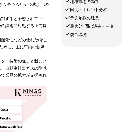
地域市場の動向
なリチウムやホウ素などの
国別のトレンド分析
予測年数の延長
増加すると予想されてい
模の課題に対処する上で持
最大5年間の過去データ
競合環境
耐酸化性などの優れた特性
するために、主に車両の触媒
ーター技術の進歩と新しい
に、自動車排出ガスの削減
って業界の拡大が支援され