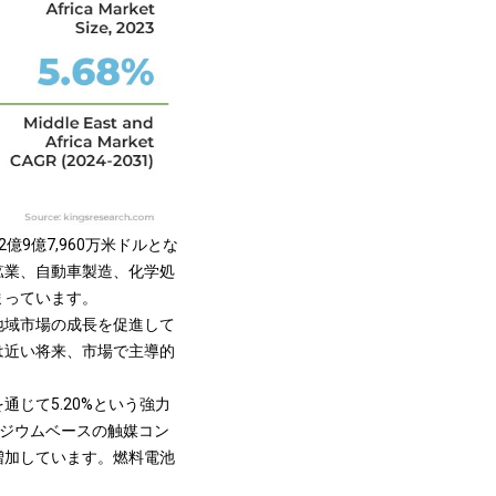
億9億7,960万米ドルとな
鉱業、自動車製造、化学処
まっています。
地域市場の成長を促進して
は近い将来、市場で主導的
じて5.20%という強力
ロジウムベースの触媒コン
増加しています。
燃料電池