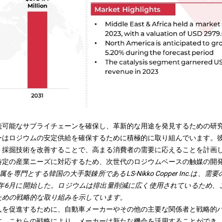
続可能なサプライチェーンを確保し、革新的な用途を発見するための研
ーはロジウムの安定供給を確保するために積極的に取り組んでいます。
、採掘技術を改善することで、高まる消費者の需要に応えることを計画
特定の産業ニーズに対応するため、次世代のロジウムベースの触媒の開
を専門とする韓国の大手製錬所であるLS-Nikko Copper Inc.は、
2年6月に開始した。ロジウムは排出量削減に広く使用されているため
ための戦略的な取り組みを示しています。
入を促進するために、自動車メーカーやその他の主要な関係者と戦略的
す。これらの戦略により、メーカーは新たな機会を活用することができ