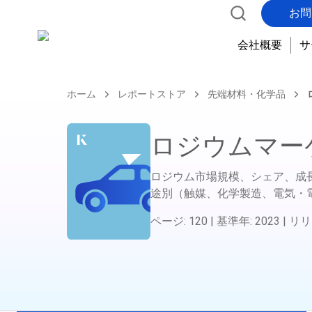
お問
会社概要
サ
ホーム
レポートストア
先端材料・化学品
ロジウムマー
ロジウム市場規模、シェア、成
途別（触媒、化学製造、電気・
ページ
:
120
|
基準年
:
2023
|
リリ