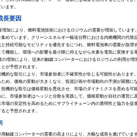
ています。
成長要因
生産増加により、燃料電池技術におけるロジウムの需要が増加しています
を集めています。
クリーンエネルギー
輸送分野における内燃機関の代替
化と持続可能なモビリティを優先するにつれ、燃料電池車の需要が急増
して機能し、環境への影響を最小限に抑えながら水素を電気に変換する
生産の増加により、従来の触媒コンバーターにおけるロジウムの利用が増
ことが予想されます。
投機的な取引により、市場参加者に不確実性が生じる可能性があります
るため、価格の変動が大きくなり、投資計画や市場動向の予測が困難に
、投機的な取引は価格変動を悪化させ、市場のダイナミクスを歪める可
めに、市場参加者はヘッジと分散を実践して、価格変動が自社の運営に
は市場の安定性を高めるためにサプライチェーン内の透明性と協力を促
すると予想されます。
向
車用触媒コンバーターの需要の高まりにより、大幅な成長を遂げていま