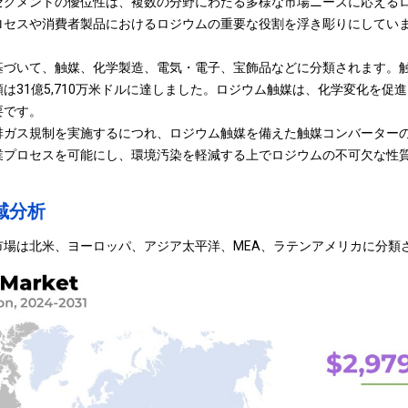
セグメントの優位性は、複数の分野にわたる多様な市場ニーズに応える
ロセスや消費者製品におけるロジウムの重要な役割を浮き彫りにしてい
づいて、触媒、化学製造、電気・電子、宝飾品などに分類されます。触媒
は31億5,710万米ドルに達しました。ロジウム触媒は、化学変化を促
要です。
排ガス規制を実施するにつれ、ロジウム触媒を備えた触媒コンバーター
業プロセスを可能にし、環境汚染を軽減する上でロジウムの不可欠な性
域分析
市場は北米、ヨーロッパ、アジア太平洋、MEA、ラテンアメリカに分類