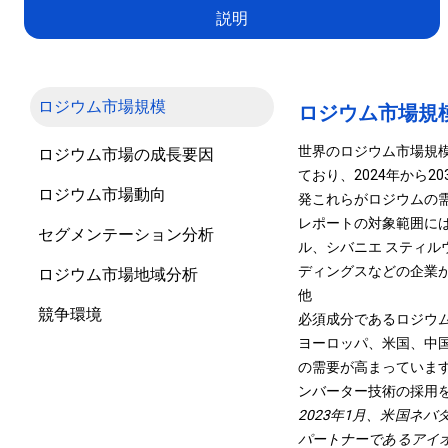
説明
ロジウム市場規模
ロジウム市場規
世界のロジウム市場規模は
ロジウム市場の成長要因
ており、2024年から2
ロジウム市場動向
発これらがロジウムの
レポートの対象範囲には、Anglo 
セグメンテーション分析
ル、シバニエ スティルウ
ディングスなどの企業
ロジウム市場地域分析
他
競争環境
必須成分であるロジウムは
ヨーロッパ、米国、中
の需要が高まっていま
ンバーター技術の採用
2023年1月、米国ネ
パートナーであるアイ