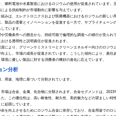
り、燃料電池や水素製造におけるロジウムの使用が促進されています。
張による供給制約が市場動向に影響を与えています。
り組みは、エレクトロニクスおよび医療機器におけるロジウムの新しい
は、製品の需要とイノベーションを促進する一方で、サプライチェーン
らしています。
響や労働条件への懸念から、持続可能で倫理的な調達への移行が見られ
における透明性と説明責任が促進されます。
投資により、グリーンケミストリーとクリーンエネルギー向けのロジウ
が向上し、市場の成長が促進されています。こうした傾向により、責任
、環境に優しい製品に対する消費者の嗜好の進化に応えています。
ョン分析
類、用途、地理に基づいて分割されています。
市場は合金、金属、化合物に分類されます。合金セグメントは、2023年に
した。この優位性は、高い耐食性、耐久性、美的魅力などの望ましい特
とに起因しています。
寿命を向上させるためにロジウム合金に依存しており、合金用途でのロ