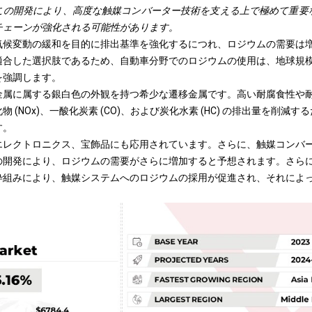
この開発により、高度な触媒コンバーター技術を支える上で極めて重要
チェーンが強化される可能性があります。
気候変動の緩和を目的に排出基準を強化するにつれ、ロジウムの需要は
適合した選択肢であるため、自動車分野でのロジウムの使用は、地球規
を強調します。
金属に属する銀白色の外観を持つ希少な遷移金属です。高い耐腐食性や
 (NOx)、一酸化炭素 (CO)、および炭化水素 (HC) の排出量を削減
す。
エレクトロニクス、宝飾品にも応用されています。さらに、触媒コンバ
の開発により、ロジウムの需要がさらに増加すると予想されます。
さら
枠組みにより、触媒システムへのロジウムの採用が促進され、それによ