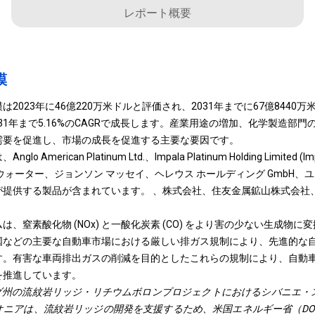
レポート概要
模
2023年に46億220万米ドルと評価され、2031年までに67億8440
031年まで5.16%のCAGRで成長します。産業用途の増加、化学製造部
需要を促進し、市場の成長を促進する主要な要因です。
American Platinum Ltd.、Impala Platinum Holding Limited
ォーター、ジョンソン マッセイ、ヘレウス ホールディング GmbH、ユ
が提供する製品が含まれています。 、株式会社、住友金属鉱山株式会社
、窒素酸化物 (NOx) と一酸化炭素 (CO) をより害の少ない生成物
国などの主要な自動車市場における厳しい排ガス規制により、先進的な
す。有害な車両排出ガスの削減を目的としたこれらの規制により、自動
を推進しています。
バダ州の流紋岩リッジ・リチウムボロンプロジェクトにおけるシバニエ
オニアは、流紋岩リッジの開発を支援するため、米国エネルギー省（DO