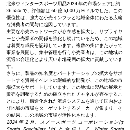
北米
ウィンタースポーツ用品
2024 年の市場シェアは約
36.55% で、評価額は 60 億 5,000 万米ドルでした。この
優位性は、強力な小売インフラと地域全体にわたる広範
な消費者の関与に起因しています。
主要な小売ネットワークが存在感を拡大し、サプライヤ
ーと小売業者の関係を強化し続けているため、この地域
は着実な成長を記録しています。複数の州にまたがって
事業を展開し、集中管理を行う小売業者は、この地域の
流通の合理化とより広い市場範囲の拡大に貢献していま
す。
さらに、製品の知名度とパートナーシップの拡大をサポ
ートする貿易イベントの継続的な開発が、この地域の市
場拡大をサポートしています。この地域に製品の展示と
販売を調整するための確立されたチャネルが存在するこ
とにより、構造化された流通システムを通じて国内およ
び地域の市場をターゲットとするメーカーが集まり、そ
の結果、この地域の市場が活性化されます。
2024 年 2 月、スノースポーツ コーポレーションは
Sports Specialists Ltd と合併して Winter Sports