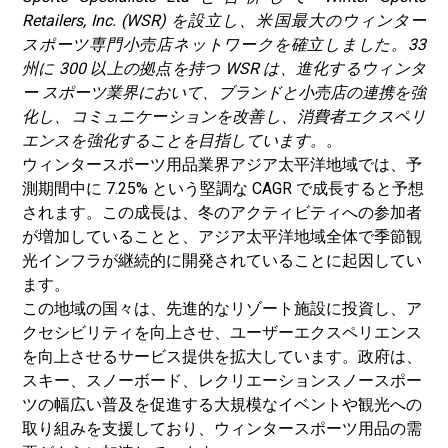
Retailers, Inc. (WSR) を設立し、米国最大のウィンター
スポーツ専門小売店ネットワークを確立しました。33
州に 300 以上の拠点を持つ WSR は、進化するウィンタ
ー スポーツ業界において、ブランドと小売店の連携を強
化し、コミュニケーションを改善し、消費者エクスペリ
エンスを強化することを目指しています。
。
ウィンタースポーツ用品
業界
アジア太平洋地域では、予
測期間中に 7.25% という堅調な CAGR で成長すると予想
されます。この成長は、冬のアクティビティへの参加者
が増加していることと、アジア太平洋地域全体で季節観
光インフラが継続的に開発されていることに起因してい
ます。
この地域の国々は、先進的なリゾート施設に投資し、ア
クセシビリティを向上させ、ユーザーエクスペリエンス
を向上させるサービス提供を拡大しています。政府は、
スキー、スノーボード、レクリエーションスノースポー
ツの幅広い普及を促進する大規模なイベントや観光への
取り組みを支援しており、ウィンタースポーツ用品の需