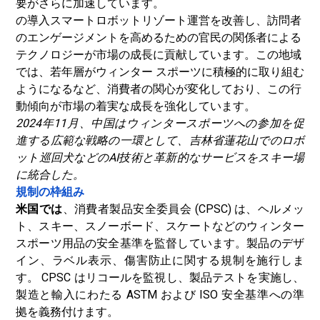
要がさらに加速しています。
の導入
スマートロボット
リゾート運営を改善し、訪問者
のエンゲージメントを高めるための官民の関係者による
テクノロジーが市場の成長に貢献しています。この地域
では、若年層がウィンター スポーツに積極的に取り組む
ようになるなど、消費者の関心が変化しており、この行
動傾向が市場の着実な成長を強化しています。
2024年11月、中国はウィンタースポーツへの参加を促
進する広範な戦略の一環として、吉林省蓮花山でのロボ
ット巡回犬などのAI技術と革新的なサービスをスキー場
に統合した。
規制の枠組み
米国では
、消費者製品安全委員会 (CPSC) は、ヘルメッ
ト、スキー、スノーボード、スケートなどのウィンター
スポーツ用品の安全基準を監督しています。製品のデザ
イン、ラベル表示、傷害防止に関する規制を施行しま
す。 CPSC はリコールを監視し、製品テストを実施し、
製造と輸入にわたる ASTM および ISO 安全基準への準
拠を義務付けます。