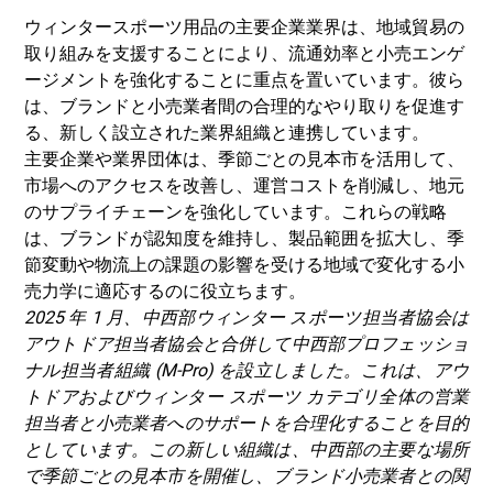
ウィンタースポーツ用品の主要企業
業界
は、地域貿易の
取り組みを支援することにより、流通効率と小売エンゲ
ージメントを強化することに重点を置いています。彼ら
は、ブランドと小売業者間の合理的なやり取りを促進す
る、新しく設立された業界組織と連携しています。
主要企業や業界団体は、季節ごとの見本市を活用して、
市場へのアクセスを改善し、運営コストを削減し、地元
のサプライチェーンを強化しています。これらの戦略
は、ブランドが認知度を維持し、製品範囲を拡大し、季
節変動や物流上の課題の影響を受ける地域で変化する小
売力学に適応するのに役立ちます。
2025 年 1 月、中西部ウィンター スポーツ担当者協会は
アウトドア担当者協会と合併して中西部プロフェッショ
ナル担当者組織 (M-Pro) を設立しました。これは、アウ
トドアおよびウィンター スポーツ カテゴリ全体の営業
担当者と小売業者へのサポートを合理化することを目的
としています。この新しい組織は、中西部の主要な場所
で季節ごとの見本市を開催し、ブランド小売業者との関