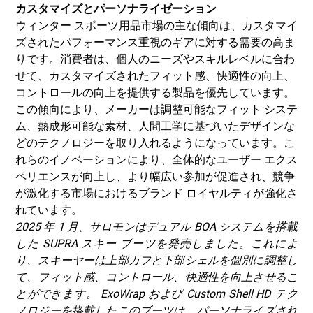
カスタマイズとパーソナライゼーション
ウィンター スポーツ用品市場の主な傾向は、カスタマイ
ズされたパフォーマンス重視のギアに対する需要の高ま
りです。消費者は、個人のニーズやスキルレベルに合わ
せて、カスタマイズされたフィット感、快適性の向上、
コントロールの向上を提供する製品を優先しています。
この傾向により、メーカーは調整可能なフィット システ
ム、熱成形可能な素材、人間工学に基づいたデザインな
どのテクノロジーを取り入れるようになっています。こ
れらのイノベーションにより、全体的なユーザー エクス
ペリエンスが向上し、より幅広い参加が促進され、競争
が激化する市場におけるブランド ロイヤルティが強化さ
れています。
2025 年 1 月、サロモンはデュアル BOA システムを搭載
した SUPRA スキー ブーツを発売しました。これによ
り、スキーヤーは上部カフと下部シェルを個別に調整し
て、フィット感、コントロール、快適性を向上させるこ
とができます。 ExoWrap および Custom Shell HD テク
ノロジーを搭載したこのブーツは、パーソナライズされ