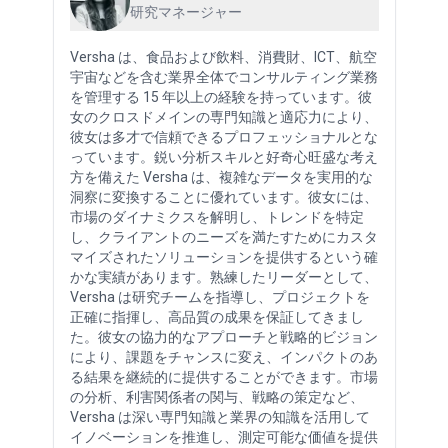
研究マネージャー
Versha は、食品および飲料、消費財、ICT、航空
宇宙などを含む業界全体でコンサルティング業務
を管理する 15 年以上の経験を持っています。彼
女のクロスドメインの専門知識と適応力により、
彼女は多才で信頼できるプロフェッショナルとな
っています。鋭い分析スキルと好奇心旺盛な考え
方を備えた Versha は、複雑なデータを実用的な
洞察に変換することに優れています。彼女には、
市場のダイナミクスを解明し、トレンドを特定
し、クライアントのニーズを満たすためにカスタ
マイズされたソリューションを提供するという確
かな実績があります。熟練したリーダーとして、
Versha は研究チームを指導し、プロジェクトを
正確に指揮し、高品質の成果を保証してきまし
た。彼女の協力的なアプローチと戦略的ビジョン
により、課題をチャンスに変え、インパクトのあ
る結果を継続的に提供することができます。市場
の分析、利害関係者の関与、戦略の策定など、
Versha は深い専門知識と業界の知識を活用して
イノベーションを推進し、測定可能な価値を提供