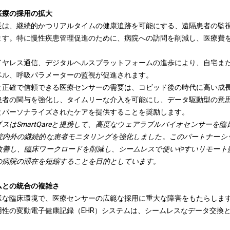
医療の採用の拡大
長は、継続的かつリアルタイムの健康追跡を可能にする、遠隔患者の監
ます。特に慢性疾患管理促進のために、病院への訪問を削減し、医療費
イヤレス通信、デジタルヘルスプラットフォームの進歩により、自宅ま
ベル、呼吸パラメーターの監視が促進されます。
と正確で信頼できる医療センサーの需要は、コビッド後の時代に高い成
患者の関与を強化し、タイムリーな介入を可能にし、データ駆動型の意
とパーソナライズされたケアを提供することを奨励します。
ップスはSmartQareと提携して、高度なウェアラブルバイオセンサーを
院内外の継続的な患者モニタリングを強化しました。このパートナーシ
改善し、臨床ワークロードを削減し、シームレスで使いやすいリモート
の病院の滞在を短縮することを目的としています。
ムとの統合の複雑さ
様な臨床環境で、医療センサーの広範な採用に重大な障害をもたらしま
用性の変動
電子健康記録（EHR）
システムは、シームレスなデータ交換