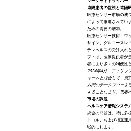
マーケットドライバー
遠隔患者の監視と遠隔
医療センサー市場の成
によって推進されてい
ための需要の増加。
医療センサー技術、ワ
サイン、グルコースレ
テレヘルスの受け入れ
フトは、医療提供者が
者により多くの利便性
2024年4月、フィリ
ォームと統合して、病
ム間のデータフローを
することにより、患者
市場の課題
ヘルスケア情報システ
統合の問題は、特に多
トコル、および相互運
戦的にします。