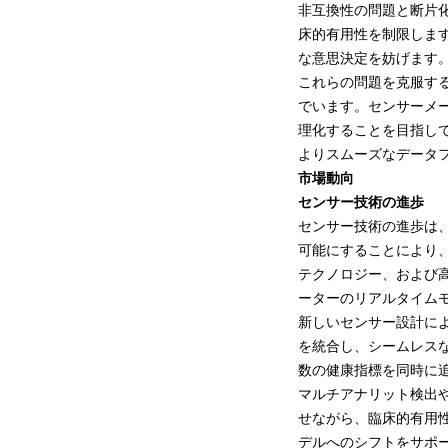
非互換性の問題と断片
床的有用性を制限しま
な意思決定を妨げます
これらの問題を克服す
でいます。センサーメ
理化することを目指し
よりスムーズなデータ
市場動向
センサー技術の進歩
センサー技術の進歩は
可能にすることにより
テクノロジー、および
ーターのリアルタイム
新しいセンサー設計に
を統合し、シームレス
数の健康指標を同時に
マルチアナリット検出
せながら、臨床的有用
デルへのシフトをサポ