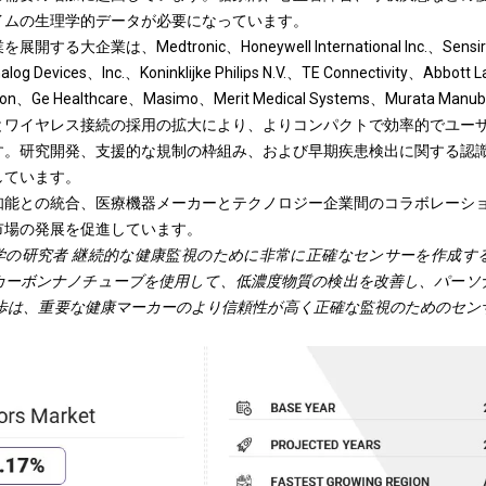
イムの生理学的データが必要になっています。
大企業は、Medtronic、Honeywell International Inc.、Sensir
log Devices、Inc.、Koninklijke Philips N.V.、TE Con​​nectivity、Abbott
on、Ge Healthcare、Masimo、Merit Medical Systems、Murata Manubri
とワイヤレス接続の採用の拡大により、よりコンパクトで効率的でユー
す。研究開発、支援的な規制の枠組み、および早期疾患検出に関する認
しています。
知能との統合、医療機器メーカーとテクノロジー企業間のコラボレーシ
市場の発展を促進しています。
大学の研究者
継続的な健康監視のために非常に正確なセンサーを作成す
カーボンナノチューブを使用して、低濃度物質の検出を改善し、パーソ
歩は、重要な健康マーカーのより信頼性が高く正確な監視のためのセン