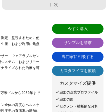
目次
今すぐ購入
、測定、監視するために使
サンプルを請求
、生産、および利用に焦点
ンサー、ウェアラブルセン
専門家に相談する
断システム、およびリモー
ソナライズされた治療を可
カスタマイズを依頼
カスタマイズ提供
追加の企業プロファイル
0万米ドルから2032年まで
た。
追加の国
ョン全体の高度なヘルスケ
セグメント横断的な分析
慢性疾患の有病率の増加に