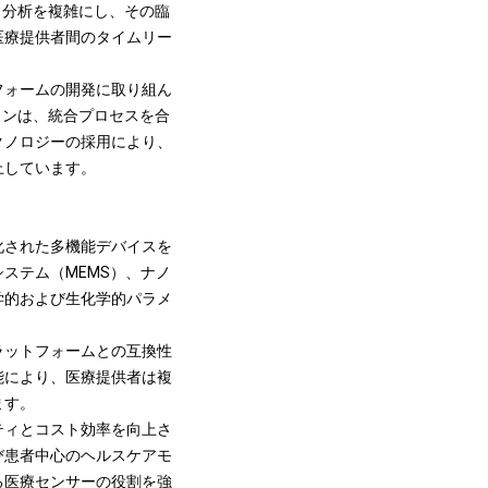
と分析を複雑にし、その臨
医療提供者間のタイムリー
フォームの開発に取り組ん
ョンは、統合プロセスを合
クノロジーの採用により、
上しています。
化された多機能デバイスを
ステム（MEMS）、ナノ
学的および生化学的パラメ
ラットフォームとの互換性
能により、医療提供者は複
ます。
ティとコスト効率を向上さ
び患者中心のヘルスケアモ
る医療センサーの役割を強