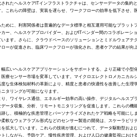
化されたヘルスケアITインフラストラクチャは、センサーデータの集約
す。これらの障壁は、実装を遅らせ、ワークフローの効率を低下させ、
。
るために、利害関係者は普遍的なデータ標準と相互運用可能なプラット
ーカー、ヘルスケアプロバイダー、およびITベンダー間のコラボレーシ
ています。さらに、クラウドベースのソリューションとミドルウェアテ
フローが促進され、臨床ワークフローが強化され、患者ケアの結果が向
、幅広いヘルスケアアプリケーションをサポートする、より正確で小型
、医療センサー市場を変革しています。マイクロエレクトロメカニカルシ
高度な生体検知材料の革新により、精度と患者の快適性を改善した生理
モニタリングが可能になります。
より、ワイヤレス通信、エネルギー効率の高い操作、デジタルヘルスプ
なデータ収集、分析、リモートモニタリングを促進します。これらの機
追跡し、積極的な疾患管理とパーソナライズされたケア戦略を可能にし
や柔軟なウェアラブル形式などのセンサー製造の開発は、スケーラビリ
性を拡大しています。これらの技術が進むにつれて、データ駆動型およ
ートしながら、予防ケア、慢性疾患管理、および人口の健康監視におけ