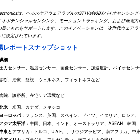
roelectronicsは、ヘルスケアウェアラブルのST1Vafe3BXバイオセ
イオポテンシャルセンシング、モーショントラッキング、および低電力使
の長いものをサポートします。このイノベーションは、次世代ウェアラ
めに設定されています。
場レポートスナップショット
詳細
圧力センサー、温度センサー、画像センサー、加速度計、バイオセンサ
診断、治療、監視、ウェルネス、フィットネスなど
病院、診療所、在宅ケア環境など
北米
：米国、カナダ、メキシコ
ヨーロッパ
：フランス、英国、スペイン、ドイツ、イタリア、ロシア、
アジア太平洋
：中国、日本、インド、オーストラリア、ASEAN、韓国
中東とアフリカ
：トルコ、U.A.E。、サウジアラビア、南アフリカ、中
南アメリカ
：ブラジル、アルゼンチン、南アメリカの残り