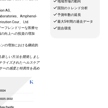
地域市場の動向
国別のトレンド分析
ion AG、
予測年数の延長
 Laboratories、Amphenol-
最大5年間の過去データ
cution Cour、 Ltd.
ザーフレンドリーな医療セ
競合環境
識の向上への投資の増加
ョンの増加における継続的
る新しい方法を開発しまし
ナライズされたヘルスケア
サーの感度と特異性を高め