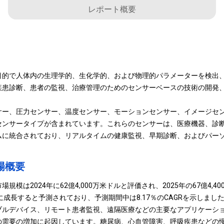
レポート概要
目的で人体内の生理学的、生化学的、および物理的パラメーターを検出
疾患診断、患者の監視、治療管理のためのセンサーベースの技術の開発
サー、圧力センサー、温度センサー、モーションセンサー、イメージセ
センサータイプが含まれています。これらのセンサーは、医療機器、診
ムに統合されており、リアルタイムの健康監視、早期診断、およびパー
場概要
模は2024年に62億4,000万米ドルと評価され、2025年の67億4,40
ドルに成長すると予測されており、予測期間中は8.17％のCAGRを示しまし
ブルデバイス、リモート患者監視、遠隔医療などの主要なアプリケーシ
の需要の増加に起因しています。糖尿病、心血管障害、呼吸疾患などの