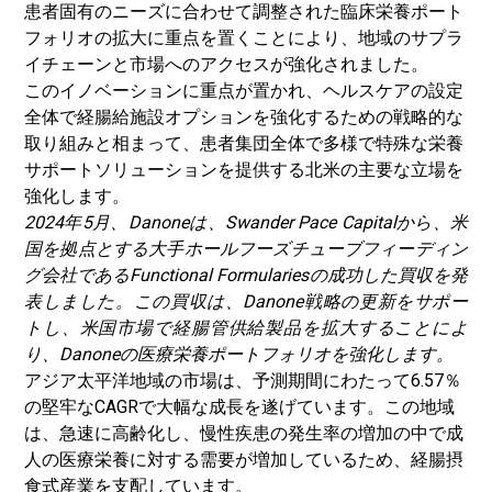
患者固有のニーズに合わせて調整された臨床栄養ポート
フォリオの拡大に重点を置くことにより、地域のサプラ
イチェーンと市場へのアクセスが強化されました。
このイノベーションに重点が置かれ、ヘルスケアの設定
全体で経腸給施設オプションを強化するための戦略的な
取り組みと相まって、患者集団全体で多様で特殊な栄養
サポートソリューションを提供する北米の主要な立場を
強化します。
2024年5月、Danoneは、Swander Pace Capitalから、米
国を拠点とする大手ホールフーズチューブフィーディン
グ会社であるFunctional Formulariesの成功した買収を発
表しました。この買収は、Danone戦略の更新をサポー
トし、米国市場で経腸管供給製品を拡大することによ
り、Danoneの医療栄養ポートフォリオを強化します。
アジア太平洋地域の市場は、予測期間にわたって6.57％
の堅牢なCAGRで大幅な成長を遂げています。この地域
は、急速に高齢化し、慢性疾患の発生率の増加の中で成
人の医療栄養に対する需要が増加しているため、経腸摂
食式産業を支配しています。