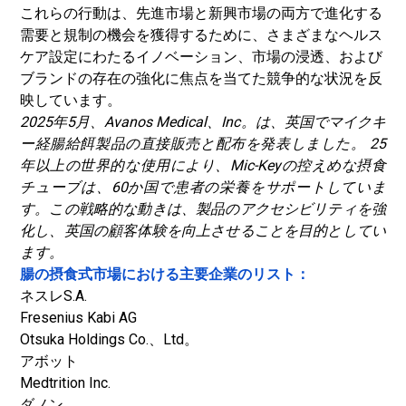
これらの行動は、先進市場と新興市場の両方で進化する
需要と規制の機会を獲得するために、さまざまなヘルス
ケア設定にわたるイノベーション、市場の浸透、および
ブランドの存在の強化に焦点を当てた競争的な状況を反
映しています。
2025年5月、Avanos Medical、Inc。は、英国でマイクキ
ー経腸給餌製品の直接販売と配布を発表しました。 25
年以上の世界的な使用により、Mic-Keyの控えめな摂食
チューブは、60か国で患者の栄養をサポートしていま
す。この戦略的な動きは、製品のアクセシビリティを強
化し、英国の顧客体験を向上させることを目的としてい
ます。
腸の摂食式市場における主要企業のリスト：
ネスレS.A.
Fresenius Kabi AG
Otsuka Holdings Co.、Ltd。
アボット
Medtrition Inc.
ダノン