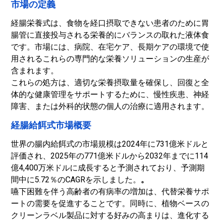
市場の定義
経腸栄養式は、食物を経口摂取できない患者のために胃
腸管に直接投与される栄養的にバランスの取れた液体食
です。市場には、病院、在宅ケア、長期ケアの環境で使
用されるこれらの専門的な栄養ソリューションの生産が
含まれます。
これらの処方は、適切な栄養摂取量を確保し、回復と全
体的な健康管理をサポートするために、慢性疾患、神経
障害、または外科的状態の個人の治療に適用されます。
経腸給餌式市場概要
世界の腸内給餌式の市場規模は2024年に731億米ドルと
評価され、2025年の771億米ドルから2032年までに114
億4,400万米ドルに成長すると予測されており、予測期
間中に5.72％のCAGRを示しました。
。
嚥下困難を伴う高齢者の有病率の増加は、代替栄養サポ
ートの需要を促進することです。同時に、植物ベースの
クリーンラベル製品に対する好みの高まりは、進化する