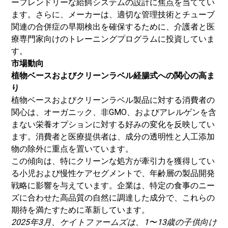
ーフレンドリーな給餌システムの設計に焦点を当ててい
ます。さらに、メーカーは、適切な管理技術とチューブ
関連の合併症の早期検出を確保するために、介護者と医
療専門家向けのトレーニングプログラムに投資していま
す。
市場動向
植物ベースおよびクリーンラベル経腸式への関心の高ま
り
植物ベースおよびクリーンラベル製品に対する消費者の
関心は、オーガニック、非GMO、およびアレルゲンを含
まない栄養オプションに対する好みの変化を反映してい
ます。消費者と医療提供者は、成分の透明性と人工添加
物の除外に重点を置いています。
この傾向は、特にクリーンな処方が牽引力を獲得してい
る小児および慢性ケアセグメントで、年齢層の製品開発
戦略に影響を与えています。企業は、特定の食事のニー
ズに合わせた高品質の自然に調達した成分で、これらの
期待を満たすために革新しています。
2025年3月、ケイトファームズは、1〜13歳の子供向け