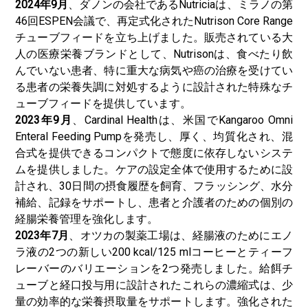
2024年9月
、ダノンの会社であるNutriciaは、ミラノの第
46回ESPEN会議で、再定式化されたNutrison Core Range
チューブフィードを立ち上げました。販売されている大
人の医療栄養ブランドとして、Nutrisonは、食べたり飲
んでいない患者、特に重大な病気や癌の治療を受けてい
る患者の栄養失調に対処するように設計された特殊なチ
ューブフィードを提供しています。
2023年9月
、Cardinal Healthは、米国でKangaroo Omni
Enteral Feeding Pumpを発売し、厚く、均質化され、混
合式を提供できるコンパクトで態度に依存しないシステ
ムを提供しました。ケアの設定全体で使用するために設
計され、30日間の摂食履歴を飼育、フラッシング、水分
補給、記録をサポートし、患者と介護者のための個別の
経腸栄養管理を強化します。
2023年7月
、オツカの製薬工場は、経腸液のためにエノ
ラ液の2つの新しい200 kcal/125 mlコーヒーとティーフ
レーバーのバリエーションを2つ発売しました。給餌チ
ューブと経口投与用に設計されたこれらの濃縮式は、少
量の効率的な栄養摂取量をサポートします。強化された