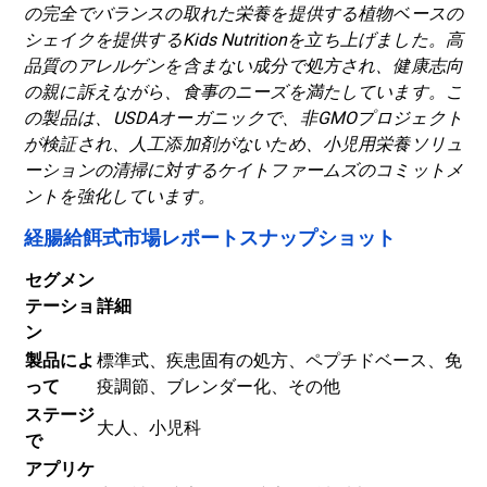
の完全でバランスの取れた栄養を提供する植物ベースの
シェイクを提供するKids Nutritionを立ち上げました。高
品質のアレルゲンを含まない成分で処方され、健康志向
の親に訴えながら、食事のニーズを満たしています。こ
の製品は、USDAオーガニックで、非GMOプロジェクト
が検証され、人工添加剤がないため、小児用栄養ソリュ
ーションの清掃に対するケイトファームズのコミットメ
ントを強化しています。
経腸給餌式市場レポートスナップショット
セグメン
テーショ
詳細
ン
製品によ
標準式、疾患固有の処方、ペプチドベース、免
って
疫調節、ブレンダー化、その他
ステージ
大人、小児科
で
アプリケ