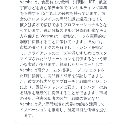
Versha は、食品および飲料、消費財、ICT、航空
宇宙などを含む業界全体でコンサルティング業務
を管理する 15 年以上の経験を持っています。彼
女のクロスドメインの専門知識と適応力により、
彼女は多才で信頼できるプロフェッショナルとな
っています。鋭い分析スキルと好奇心旺盛な考え
方を備えた Versha は、複雑なデータを実用的な
洞察に変換することに優れています。彼女には、
市場のダイナミクスを解明し、トレンドを特定
し、クライアントのニーズを満たすためにカスタ
マイズされたソリューションを提供するという確
かな実績があります。熟練したリーダーとして、
Versha は研究チームを指導し、プロジェクトを
正確に指揮し、高品質の成果を保証してきまし
た。彼女の協力的なアプローチと戦略的ビジョン
により、課題をチャンスに変え、インパクトのあ
る結果を継続的に提供することができます。市場
の分析、利害関係者の関与、戦略の策定など、
Versha は深い専門知識と業界の知識を活用して
イノベーションを推進し、測定可能な価値を提供
します。