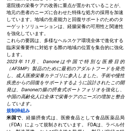
退院後の栄養ケアの改善に重点が置かれていることが、
地元の患者のニーズに合わせた特殊な処方の採用を加速
しています。地域の生産能力と回復サポートのためのタ
ーゲットソリューションは、経腸栄養の可用性と関連性
を強化しています。
これらの要因は、多様なヘルスケア環境全体で進化する
臨床栄養要件に対処する際の地域の位置を集合的に強化
します。
2023年11月、Danoneは中国で特別な医療目的
（AFSMP）製品のために最初のアダルトフードを発売
し、成人医療栄養カテゴリに参入しました。手術や慢性
疾患からの回復をサポートするように設計されたこの開
発は、Danoneの腸の摂食式ポートフォリオを強化し、
中国の高齢化人口全体で栄養ケアのニーズの増加と整合
しています。
規制枠組み
米国で
、経腸摂食式は、医療食品として食品医薬品局
（FDA）によって規制されています。 FDAは、ラベル付