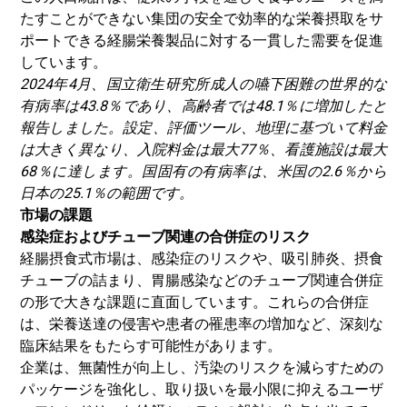
たすことができない集団の安全で効率的な栄養摂取をサ
ポートできる経腸栄養製品に対する一貫した需要を促進
しています。
2024年4月、
国立衛生研究所
成人の嚥下困難の世界的な
有病率は43.8％であり、高齢者では48.1％に増加したと
報告しました。設定、評価ツール、地理に基づいて料金
は大きく異なり、入院料金は最大77％、看護施設は最大
68％に達します。国固有の有病率は、米国の2.6％から
日本の25.1％の範囲です。
市場の課題
感染症およびチューブ関連の合併症のリスク
経腸摂食式市場は、感染症のリスクや、吸引肺炎、摂食
チューブの詰まり、胃腸感染などのチューブ関連合併症
の形で大きな課題に直面しています。これらの合併症
は、栄養送達の侵害や患者の罹患率の増加など、深刻な
臨床結果をもたらす可能性があります。
企業は、無菌性が向上し、汚染のリスクを減らすための
パッケージを強化し、取り扱いを最小限に抑えるユーザ