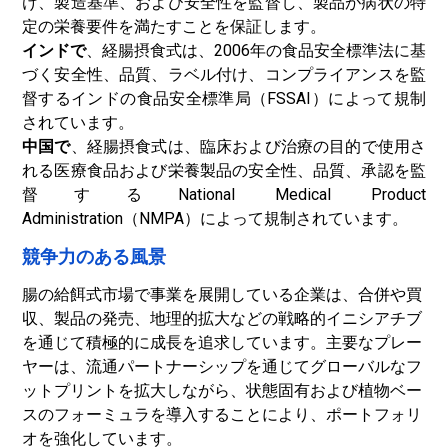
け、製造基準、および安全性を監督し、製品が病状の特
定の栄養要件を満たすことを保証します。
インドで
、経腸摂食式は、2006年の食品安全標準法に基
づく安全性、品質、ラベル付け、コンプライアンスを監
督するインドの食品安全標準局（FSSAI）によって規制
されています。
中国で
、経腸摂食式は、臨床および治療の目的で使用さ
れる医療食品および栄養製品の安全性、品質、承認を監
督するNational Medical Product
Administration（NMPA）によって規制されています。
競争力のある風景
腸の給餌式市場で事業を展開している企業は、合併や買
収、製品の発売、地理的拡大などの戦略的イニシアチブ
を通じて積極的に成長を追求しています。主要なプレー
ヤーは、流通パートナーシップを通じてグローバルなフ
ットプリントを拡大しながら、状態固有および植物ベー
スのフォーミュラを導入することにより、ポートフォリ
オを強化しています。