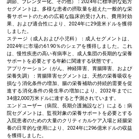
調節、ブレンダー化、その他）：2024年に標準的な処方
セグメントは、多様な患者の摂取量を超えた一般的な栄
養サポートのための広範な臨床的受け入れ、費用対効
果、および適合性により、2024年に29億米ドルを獲得
しました。
ステージ（成人および小児科）：成人セグメントは、
2024年に市場の61.90％のシェアを獲得しました。これ
は、慢性疾患の高い有病率と、成人集団の長期的な栄養
サポートを必要とする年齢に関連する状態です。
アプリケーション（がん、神経障害、胃腸障害、および
栄養失調）：胃腸障害セグメントは、天然の栄養吸収を
損なう消化条件の増加、腸の栄養補助の持続的需要を促
進する消化条件の発生率の増加により、2032年までに
34億2,000万米ドルに達すると予測されています。
エンドユーザー（病院、長期介護施設など）による：病
院セグメントは、監視対象の栄養サポートを必要とする
入院患者のための大量のクリティカルケア入場と経腸栄
養の日常的な使用により、2024年に296億米ドルの収益
を獲得しました。