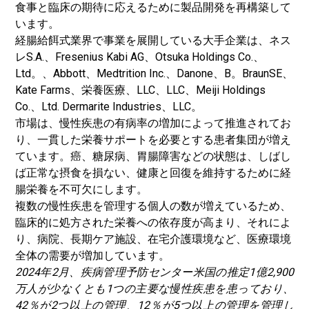
食事と臨床の期待に応えるために製品開発を再構築して
います。
経腸給餌式業界で事業を展開している大手企業は、ネス
レS.A.、Fresenius Kabi AG、Otsuka Holdings Co.、
Ltd。、Abbott、Medtrition Inc.、Danone、B。BraunSE、
Kate Farms、栄養医療、LLC、LLC、Meiji Holdings
Co.、Ltd. Dermarite Industries、LLC。
市場は、慢性疾患の有病率の増加によって推進されてお
り、一貫した栄養サポートを必要とする患者集団が増え
ています。癌、糖尿病、胃腸障害などの状態は、しばし
ば正常な摂食を損ない、健康と回復を維持するために経
腸栄養を不可欠にします。
複数の慢性疾患を管理する個人の数が増えているため、
臨床的に処方された栄養への依存度が高まり、それによ
り、病院、長期ケア施設、在宅介護環境など、医療環境
全体の需要が増加しています。
2024年2月、
疾病管理予防センター
米国の推定1億2,900
万人が少なくとも1つの主要な慢性疾患を患っており、
42％が2つ以上の管理、12％が5つ以上の管理を管理し