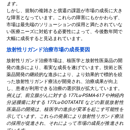
ます。
しかし、規制の複雑さと償還の課題が市場の成長に大き
な障害となっています。これらの障害にもかかわらず、
市場は最先端のソリューションの採用と満たされていな
い医療ニーズに対処する必要性によって、今後数年間で
大幅に成長すると見込まれています。
放射性リガンド治療市場の成長要因
放射性リガンド治療市場は、核医学と放射性医薬品の開
発の進歩により、着実な成長を遂げています。技術と医
薬品開発の継続的な進歩により、より効果的で標的を絞
った放射性リガンド療法が開発され、治療成果が向上
し、患者が利用できる治療の選択肢が拡大しています。
例えば、前立腺がんに対する 177Lu-PSMA-617 や神経内
分泌腫瘍に対する 177Lu-DOTATATE などの新規放射性
医薬品の開発は、核医学の進歩が変革を起こす可能性を
示しています。これらの発展により放射性リガンド療法
の採用が促進され、それによって市場の成長が推進され