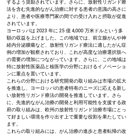
するよう奨励されています。さらに、放射性リガンド療
法を含む先進的ながん治療に対する患者の意識の高さに
より、患者や医療専門家の間での受け入れと摂取が促進
されています。
ヨーロッパは 2023 年に 25 億 4,000 万米ドルという多
額の収益を上げました。この地域では、前立腺がんや神
経内分泌腫瘍など、放射性リガンド療法に適したがん症
例の増加が観察されており、これが高度な治療選択肢へ
の需要の増加につながっています。さらに、この地域は
特に放射性医薬品と核医学の分野におけるイノベーショ
ンに重点を置いています。
これらの分野における研究開発の取り組みは市場の拡大
を推進し、ヨーロッパの患者特有のニーズに応える新し
い放射性リガンド療法の開発を推進しています。さら
に、先進的ながん治療の開発と利用可能性を支援する政
府の取り組みは、欧州の放射性リガンド治療市場にとっ
て好ましい環境を作り出す上で重要な役割を果たしてい
ます。
これらの取り組みには、がん治療の進歩と患者転帰の改