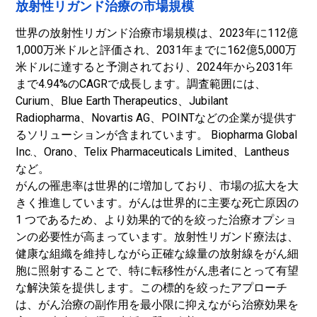
放射性リガンド治療の市場規模
世界の放射性リガンド治療市場規模は、2023年に112億
1,000万米ドルと評価され、2031年までに162億5,000万
米ドルに達すると予測されており、2024年から2031年
まで4.94%のCAGRで成長します。調査範囲には、
Curium、Blue Earth Therapeutics、Jubilant
Radiopharma、Novartis AG、POINTなどの企業が提供す
るソリューションが含まれています。 Biopharma Global
Inc.、Orano、Telix Pharmaceuticals Limited、Lantheus
など。
がんの罹患率は世界的に増加しており、市場の拡大を大
きく推進しています。がんは世界的に主要な死亡原因の
1 つであるため、より効果的で的を絞った治療オプショ
ンの必要性が高まっています。放射性リガンド療法は、
健康な組織を維持しながら正確な線量の放射線をがん細
胞に照射することで、特に転移性がん患者にとって有望
な解決策を提供します。この標的を絞ったアプローチ
は、がん治療の副作用を最小限に抑えながら治療効果を