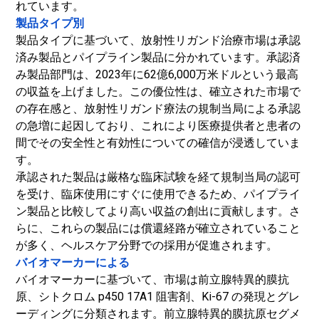
れています。
製品タイプ別
製品タイプに基づいて、放射性リガンド治療市場は承認
済み製品とパイプライン製品に分かれています。承認済
み製品部門は、2023年に62億6,000万米ドルという最高
の収益を上げました。この優位性は、確立された市場で
の存在感と、放射性リガンド療法の規制当局による承認
の急増に起因しており、これにより医療提供者と患者の
間でその安全性と有効性についての確信が浸透していま
す。
承認された製品は厳格な臨床試験を経て規制当局の認可
を受け、臨床使用にすぐに使用できるため、パイプライ
ン製品と比較してより高い収益の創出に貢献します。さ
らに、これらの製品には償還経路が確立されていること
が多く、ヘルスケア分野での採用が促進されます。
バイオマーカーによる
バイオマーカーに基づいて、市場は前立腺特異的膜抗
原、シトクロム p450 17A1 阻害剤、Ki-67 の発現とグレ
ーディングに分類されます。前立腺特異的膜抗原セグメ