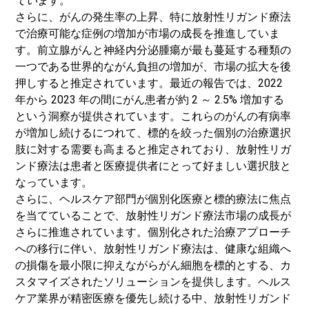
ています。
さらに、がんの発生率の上昇、特に放射性リガンド療法
で治療可能な症例の増加が市場の成長を推進していま
す。前立腺がんと神経内分泌腫瘍が最も蔓延する種類の
一つである世界的ながん負担の増加が、市場の拡大を後
押しすると推定されています。最近の報告では、2022
年から 2023 年の間にがん患者が約 2 ～ 2.5% 増加する
という洞察が提供されています。これらのがんの有病率
が増加し続けるにつれて、標的を絞った個別の治療選択
肢に対する需要も高まると推定されており、放射性リガ
ンド療法は患者と医療提供者にとって好ましい選択肢と
なっています。
さらに、ヘルスケア部門が個別化医療と標的療法に焦点
を当てていることで、放射性リガンド療法市場の成長が
さらに推進されています。個別化された治療アプローチ
への移行に伴い、放射性リガンド療法は、健康な組織へ
の損傷を最小限に抑えながらがん細胞を標的とする、カ
スタマイズされたソリューションを提供します。ヘルス
ケア業界が精密医療を優先し続ける中、放射性リガンド