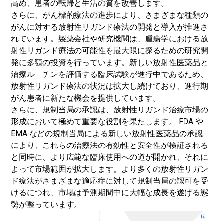
高め、患者の転帰と生活の質を改善します。
さらに、がん標的療法の進歩により、さまざまな種類の
がんに対する放射性リガンド療法の開発と導入が推進さ
れています。製薬会社や研究機関は、腫瘍学における放
射性リガンド療法の可能性を最大限に探るための研究開
発に多額の投資を行っています。新しい放射性医薬品と
治療ルーチンを評価する臨床試験が進行中であるため、
放射性リガンド療法の状況は拡大し続けており、進行期
がん患者に新たな機会を提供しています。
さらに、規制当局の承認は、放射性リガンド治療市場の
形成において極めて重要な役割を果たします。 FDA や
EMA などの規制当局による新しい放射性医薬品の承認
により、これらの治療法の有効性と安全性が検証される
と同時に、より広範な臨床使用への道が開かれ、それに
よって市場範囲が拡大します。より多くの放射性リガン
ド療法がさまざまな適応症に対して規制当局の認可を受
けるにつれ、市場は予測期間中に大幅な成長を遂げる態
勢が整っています。