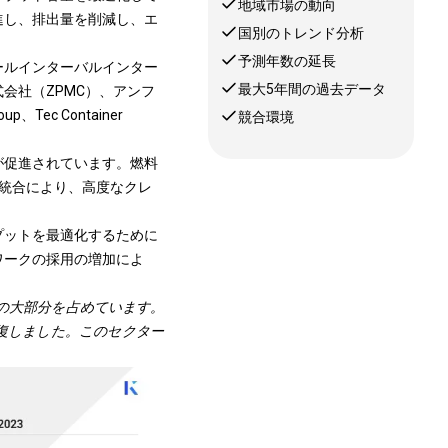
地域市場の動向
進し、排出量を削減し、エ
国別のトレンド分析
予測年数の延長
ールインターバルインター
最大5年間の過去データ
会社（ZPMC）、アンフ
ec Container
競合環境
が促進されています。燃料
統合により、高度なクレ
プットを最適化するために
ワークの採用の増加によ
の大部分を占めています。
回復しました。このセクター