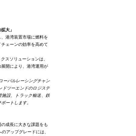
の拡大」
し、港湾装置市場に燃料を
イチェーンの効率を高めて
。
ィクスソリューションは、
の展開により、港湾運用が
dはグローバルレーシングチャン
ンドツーエンドのロジステ
管施設、トラック輸送、鉄
サポートします。
場の成長に大きな課題をも
へのアップグレードには、