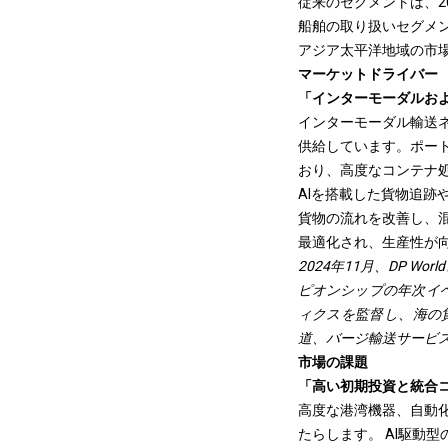
従来のセグメントは、20
船舶の取り扱いセグメン
アジア太平洋地域の市場
マーケットドライバー
「インターモーダルお
インターモーダル輸送
供給しています。ポー
おり、高度なコンテナ
AIを搭載した貨物追
貨物の流れを改善し、
最適化され、生産性が
2024年11月、DP W
ピオンシップの年次イ
ィクスを監督し、海の
道、バージ輸送サービ
市場の課題
「高い初期投資と統合
高度な港湾機器、自動
たらします。 AI駆動