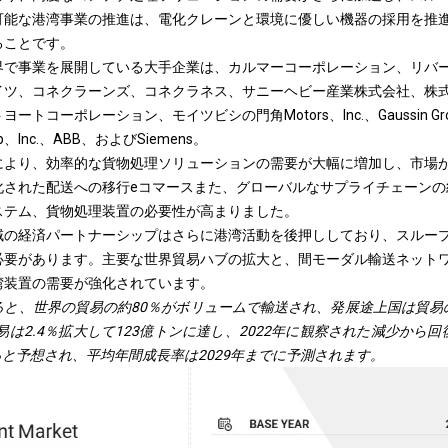
可能な港湾事業の推進は、電化クレーンと環境に優しい機器の採用を推
ることです。
界で事業を展開している大手企業は、カルマーコーポレーション、リバ
イツ、コネクラーンズ、コネクラネス、サニーヘビー産業株式会社、株式
コーポレーション、モイツビシの門角Motors、Inc.、Gaussin Group、T
roup、Inc.、ABB、およびSiemens。
により、効率的な貨物処理ソリューションの需要が大幅に増加し、市場
化された配送への移行
eコマース
また、グローバルなサプライチェーンの
ステム、貨物処理装置の必要性が高まりました。
域の経済パートナーシップはさらに港湾活動を後押ししており、スルー
必要があります。主要な世界貿易ハブの拡大と、間モーダル輸送ネット
湾装置の需要が強化されています。
ると、世界の貿易の約80％がボリュームで輸送され、発展途上国は貿易
貿易は2.4％拡大して123億トンに達し、2022年に観察された減少から
すると予想され、平均年間成長率は2029年までに予測されます。