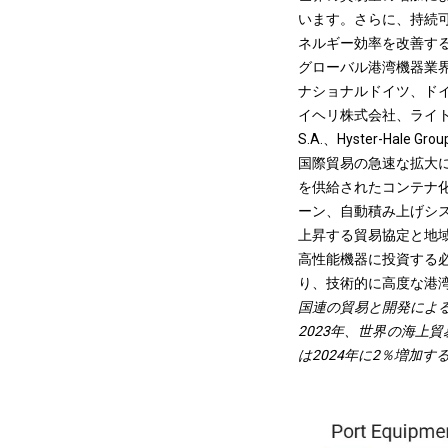
います。さらに、持続
ネルギー効率を改善す
グローバル港湾機器業
ナショナルドイツ、ド
イヘリ株式会社、ライトヨート
S.A.、Hyster-Hale G
国際貿易の急速な拡大
を供給されたコンテナ
ーン、自動積み上げシ
上昇する貿易協定と地
高性能機器に投資する
り、技術的に高度な港
国連の貿易と開発によ
2023年、世界の海上
は2024年に2％増加