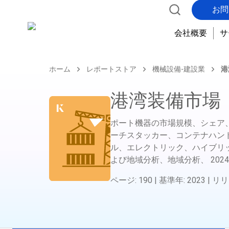
お問
会社概要
サ
ホーム
レポートストア
機械設備-建設業
港
港湾装備市場
ポート機器の市場規模、シェア
ーチスタッカー、コンテナハン
ル、エレクトリック、ハイブリ
よび地域分析、地域分析、
2024
ページ
:
190
|
基準年
:
2023
|
リリ