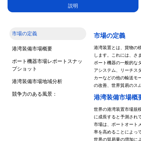
説明
市場の定義
市場の定義
港湾装置とは、貨物の
港湾装備市場概要
します。これには、さ
ポート機器市場レポートスナッ
ポート機器の一般的な
プショット
アシステム、リーチス
カーなどの他の輸送モ
港湾装備市場地域分析
の改善、世界貿易のス
競争力のある風景：
港湾装備市場概
世界の港湾装置市場規模は
に成長すると予測されて
市場は、ポートオート
率を高めることによっ
世界の貿易量の増加に