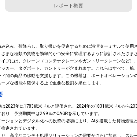
レポート概要
積み込み、荷降ろし、取り扱いを促進するために港湾ターミナルで使用
まざまな種類の貨物を効率的かつ安全に管理するように設計されたさま
タイプには、クレーン（コンテナクレーンやガントリークレーンなど）
タッカー、タグボート、ガントリーが含まれます。これらはすべて、船
ード間の商品の移動を支援します。この機器は、ポートオペレーション
ムーズな機能を確保する上で重要な役割を果たします。
要
2023年に1783億米ドルと評価され、2024年の1831億米ドルから20
おり、予測期間中は2.99％のCAGRを示しています。
メーションとデジタル化への投資の増加により、AIを搭載した貨物処理
て推進されています。
より、高度なコンテナ処理ソリューションの需要がさらに加速し、スル