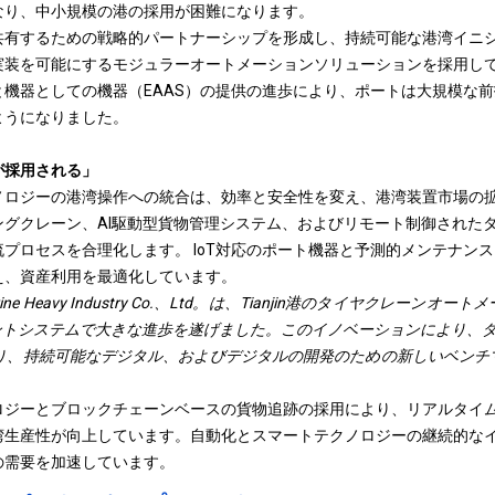
なり、中小規模の港の採用が困難になります。
共有するための戦略的パートナーシップを形成し、持続可能な港湾イニ
実装を可能にするモジュラーオートメーションソリューションを採用し
機器としての機器（EAAS）の提供の進歩により、ポートは大規模な
ようになりました。
が採用される」
ノロジーの港湾操作への統合は、効率と安全性を変え、港湾装置市場の
ングクレーン、AI駆動型貨物管理システム、およびリモート制御された
プロセスを合理化します。 IoT対応のポート機器と予測的メンテナン
え、資産利用を最適化しています。
arine Heavy Industry Co.、Ltd。は、Tianjin港のタイヤクレーン
ジェントシステムで大きな進歩を遂げました。このイノベーションにより、
なり、持続可能なデジタル、およびデジタルの開発のための新しいベンチ
ロジーとブロックチェーンベースの貨物追跡の採用により、リアルタイ
湾生産性が向上しています。自動化とスマートテクノロジーの継続的な
の需要を加速しています。