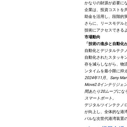
かなりの財源が必要に
企業は、投資コストを
助金を活用し、段階的
さらに、リースモデルと
技術にアクセスできる
市場動向
「技術の進歩と自動化
自動化とデジタルテク
自動化されたスタッキ
存を減らしながら、物流
ンタイムを最小限に抑
2024年11月、Sany M
Move2.0インテリ
間あたり20ムーブに
スマートポート
。
デジタルツインテクノ
が向上し、全体的な港
バルな次世代港湾装置