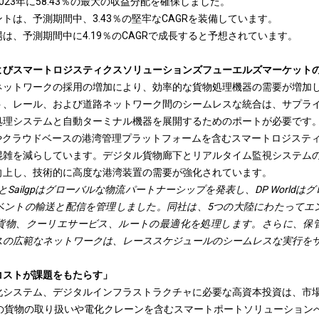
23年に58.43％の最大の収益分配を確保しました。
トは、予測期間中、3.43％の堅牢なCAGRを装備しています。
は、予測期間中に4.19％のCAGRで成長すると予想されています。
よびスマートロジスティクスソリューションズフューエルズマーケット
ネットワークの採用の増加により、効率的な貨物処理機器の需要が増加
ト、レール、および道路ネットワーク間のシームレスな統合は、サプラ
処理システムと自動ターミナル機器を展開するためのポートが必要です
跡やクラウドベースの港湾管理プラットフォームを含むスマートロジステ
混雑を減らしています。デジタル貨物廊下とリアルタイム監視システム
向上し、技術的に高度な港湾装置の需要が強化されています。
orldとSailgpはグローバルな物流パートナーシップを発表し、DP Worl
ベントの輸送と配信を管理しました。同社は、5つの大陸にわたってエ
貨物、クーリエサービス、ルートの最適化を処理します。さらに、保
スの広範なネットワークは、レーススケジュールのシームレスな実行を
コストが課題をもたらす」
化システム、デジタルインフラストラクチャに必要な高資本投資は、市
型の貨物の取り扱いや電化クレーンを含むスマートポートソリューション