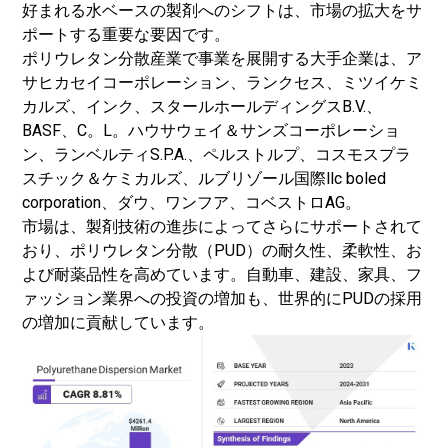
好まれる水ベースの製剤へのシフトは、市場の拡大をサ
ポートする重要な要因です。
ポリウレタン分散産業で事業を展開する大手企業は、ア
サヒカセイコーポレーション、ランクセス、ミツイケミ
カルズ、インク、スタールホールディングスB.V.、
BASF、C。L。ハウサウェイ＆サンズコーポレーショ
ン、ランベルティS.P.A.、ペルストルプ、コスモスプラ
スチック＆ケミカルズ、ルブリゾール国際llc boled
corporation、ダウ、ワンフア、コベストロAG。
市場は、製剤技術の進歩によってさらにサポートされて
おり、ポリウレタン分散（PUD）の耐久性、柔軟性、お
よび耐薬品性を高めています。自動車、建設、家具、フ
ァッション業界への投資の増加も、世界的にPUDの採用
の増加に貢献しています。