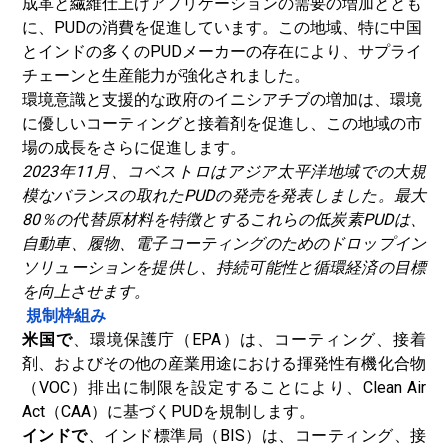
成革と繊維仕上げアプリケーションの需要の増加ととも
に、PUDの消費を促進しています。この地域、特に中国
とインドの多くのPUDメーカーの存在により、サプライ
チェーンと生産能力が強化されました。
環境意識と支援的な政府のイニシアチブの増加は、環境
に優しいコーティングと接着剤を促進し、この地域の市
場の成長をさらに促進します。
2023年11月、コベストロはアジア太平洋地域での大規
模なバランスの取れたPUDの発売を発表しました。最大
80％の代替原材料を特徴とするこれらの低炭素PUDは、
自動車、履物、電子コーティングのためのドロップイン
ソリューションを提供し、持続可能性と循環経済の目標
を向上させます。
規制枠組み
米国で
、環境保護庁（EPA）は、コーティング、接着
剤、およびその他の産業用途における揮発性有機化合物
（VOC）排出に制限を設定することにより、Clean Air
Act（CAA）に基づくPUDを規制します。
インドで
、インド標準局（BIS）は、コーティング、接