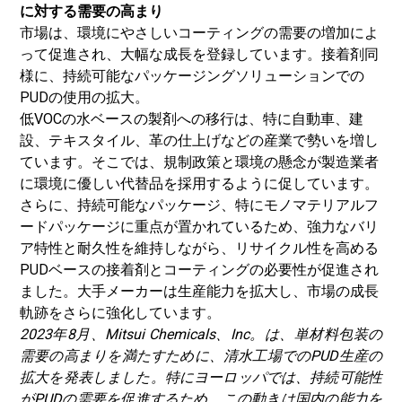
に対する需要の高まり
市場は、環境にやさしいコーティングの需要の増加によ
って促進され、大幅な成長を登録しています。
接着剤
同
様に、持続可能なパッケージングソリューションでの
PUDの使用の拡大。
低VOCの水ベースの製剤への移行は、特に自動車、建
設、テキスタイル、革の仕上げなどの産業で勢いを増し
ています。そこでは、規制政策と環境の懸念が製造業者
に環境に優しい代替品を採用するように促しています。
さらに、持続可能なパッケージ、特にモノマテリアルフ
ードパッケージに重点が置かれているため、強力なバリ
ア特性と耐久性を維持しながら、リサイクル性を高める
PUDベースの接着剤とコーティングの必要性が促進され
ました。大手メーカーは生産能力を拡大し、市場の成長
軌跡をさらに強化しています。
2023年8月、Mitsui Chemicals、Inc。は、単材料包装の
需要の高まりを満たすために、清水工場でのPUD生産の
拡大を発表しました。特にヨーロッパでは、持続可能性
がPUDの需要を促進するため、この動きは国内の能力を