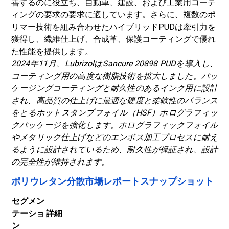
善するのに役立ち、自動車、建設、および工業用コーテ
ィングの要求の要求に適しています。さらに、複数のポ
リマー技術を組み合わせたハイブリッドPUDは牽引力を
獲得し、繊維仕上げ、合成革、保護コーティングで優れ
た性能を提供します。
2024年11月、LubrizolはSancure 20898 PUDを導入し、
コーティング用の高度な樹脂技術を拡大しました。パッ
ケージングコーティングと耐久性のあるインク用に設計
され、高品質の仕上げに最適な硬度と柔軟性のバランス
をとるホットスタンプフォイル（HSF）ホログラフィッ
クパッケージを強化します。ホログラフィックフォイル
やメタリック仕上げなどのエンボス加工プロセスに耐え
るように設計されているため、耐久性が保証され、設計
の完全性が維持されます。
ポリウレタン分散市場レポートスナップショット
セグメン
テーショ
詳細
ン