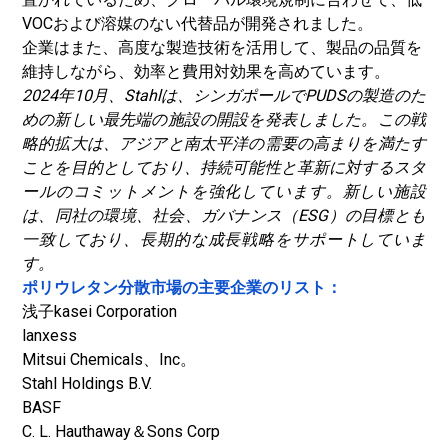
VOCおよび溶媒のない代替品が開発されました。
企業はまた、高度な製造技術を活用して、製品の品質を
維持しながら、効率と費用対効果を高めています。
2024年10月、Stahlは、シンガポールでPUDSの製造のた
めの新しい最先端の施設の開設を発表しました。この戦
略的拡大は、アジアと南太平洋の需要の高まりを満たす
ことを目的としており、持続可能性と革新に対するスタ
ールのコミットメントを強化しています。新しい施設
は、同社の環境、社会、ガバナンス（ESG）の目標とも
一致しており、長期的な成長戦略をサポートしていま
す。
ポリウレタン分散市場の主要企業のリスト：
浅子kasei Corporation
lanxess
Mitsui Chemicals、Inc。
Stahl Holdings B.V.
BASF
C. L. Hauthaway＆Sons Corp