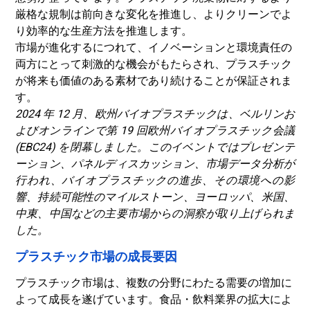
厳格な規制は前向きな変化を推進し、よりクリーンでよ
り効率的な生産方法を推進します。
市場が進化するにつれて、イノベーションと環境責任の
両方にとって刺激的な機会がもたらされ、プラスチック
が将来も価値のある素材であり続けることが保証されま
す。
2024 年 12 月、欧州バイオプラスチックは、ベルリンお
よびオンラインで第 19 回欧州バイオプラスチック会議
(EBC24) を閉幕しました。このイベントではプレゼンテ
ーション、パネルディスカッション、市場データ分析が
行われ、バイオプラスチックの進歩、その環境への影
響、持続可能性のマイルストーン、ヨーロッパ、米国、
中東、中国などの主要市場からの洞察が取り上げられま
した。
プラスチック市場の成長要因
プラスチック市場は、複数の分野にわたる需要の増加に
よって成長を遂げています。食品・飲料業界の拡大によ