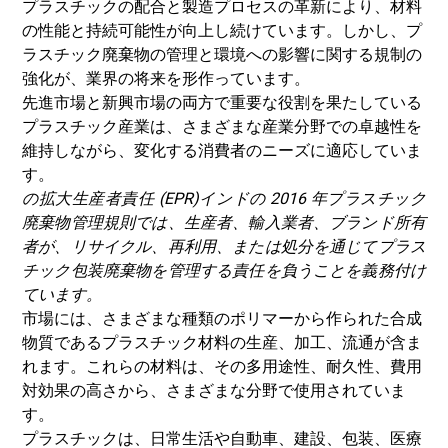
プラスチックの配合と製造プロセスの革新により、材料
の性能と持続可能性が向上し続けています。しかし、プ
ラスチック廃棄物の管理と環境への影響に関する規制の
強化が、業界の将来を形作っています。
先進市場と新興市場の両方で重要な役割を果たしている
プラ​​スチック産業は、さまざまな産業分野での卓越性を
維持しながら、変化する消費者のニーズに適応していま
す。
の
拡大生産者責任 (EPR)
インドの 2016 年プラスチック
廃棄物管理規則では、生産者、輸入業者、ブランド所有
者が、リサイクル、再利用、または処分を通じてプラス
チック包装廃棄物を管理する責任を負うことを義務付け
ています。
市場には、さまざまな種類のポリマーから作られた合成
物質であるプラスチック材料の生産、加工、流通が含ま
れます。これらの材料は、その多用途性、耐久性、費用
対効果の高さから、さまざまな分野で使用されていま
す。
プラスチックは、日常生活や自動車、建設、包装、医療