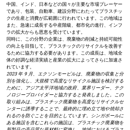
中国、インド、日本などの国々が主要な市場プレーヤー
であり、包装、自動車、建設分野にわたってプラスチッ
クの生産と消費が広範囲に行われています。この地域は
また、急速に成長する中産階級、都市化の進行、インフ
ラの拡大からも恩恵を受けています。
同時に、この分野の企業は、廃棄物の削減と持続可能性
の向上を目指して、プラスチックのリサイクルを改善す
るために協力する必要があります。この成長は、地域全
体の好調な経済実績と産業の拡大によってさらに加速さ
れています。
2023 年 9 月、エクソンモービルは、廃棄物の収集と分
別を強化し、大規模で高度なリサイクル施設を検討する
ために、アジア太平洋地域の政府、業界リーダー、テク
ノロジープロバイダーと協力すると発表しました。この
取り組みは、プラスチック廃棄物を高度なリサイクルセ
ンターに誘導することで、最終的に埋め立て地や焼却さ
れるのを防ぐことを目的としています。シンガポールに
ある施設を含むこれらの施設は、プラスチック廃棄物を
新製品の高品質な原材料に変換し、地域におけるプラス