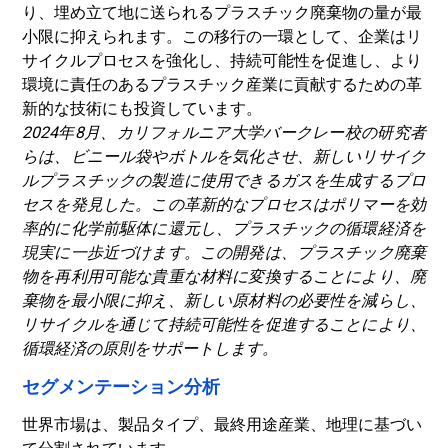
り、埋め立て地に送られるプラスチック廃棄物の量が最
小限に抑えられます。この移行の一環として、企業はリ
サイクルプロセスを強化し、持続可能性を促進し、より
環境に責任のあるプラスチック産業に貢献するための革
新的な技術にも投資しています。
2024年8月、カリフォルニア大学バークレー校の研究者
らは、ビニール袋やボトルを気化させ、新しいリサイク
ルプラスチックの製造に使用できるガスを生成するプロ
セスを発見した。この革新的なプロセスはポリマーを効
率的に化学前駆体に還元し、プラスチックの循環経済を
現実に一歩近づけます。この開発は、プラスチック廃棄
物を再利用可能な貴重な材料に変換することにより、廃
棄物を最小限に抑え、新しい原材料の必要性を減らし、
リサイクルを通じて持続可能性を促進することにより、
循環経済の原則をサポートします。
セグメンテーション分析
世界市場は、製品タイプ、最終用途産業、地理に基づい