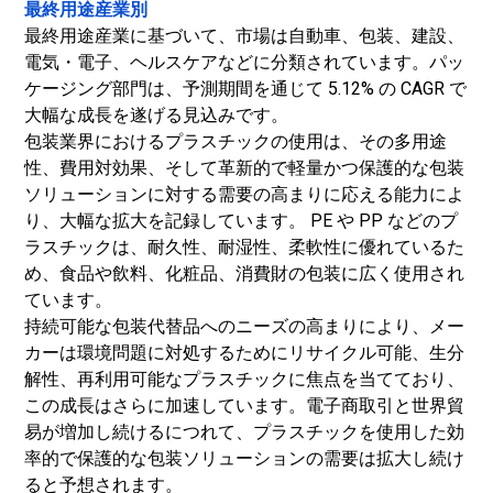
最終用途産業別
最終用途産業に基づいて、市場は自動車、包装、建設、
電気・電子、ヘルスケアなどに分類されています。パッ
ケージング部門は、予測期間を通じて 5.12% の CAGR で
大幅な成長を遂げる見込みです。
包装業界におけるプラスチックの使用は、その多用途
性、費用対効果、そして革新的で軽量かつ保護的な包装
ソリューションに対する需要の高まりに応える能力によ
り、大幅な拡大を記録しています。 PE や PP などのプ
ラスチックは、耐久性、耐湿性、柔軟性に優れているた
め、食品や飲料、化粧品、消費財の包装に広く使用され
ています。
持続可能な包装代替品へのニーズの高まりにより、メー
カーは環境問題に対処するためにリサイクル可能、生分
解性、再利用可能なプラスチックに焦点を当てており、
この成長はさらに加速しています。電子商取引と世界貿
易が増加し続けるにつれて、プラスチックを使用した効
率的で保護的な包装ソリューションの需要は拡大し続け
ると予想されます。