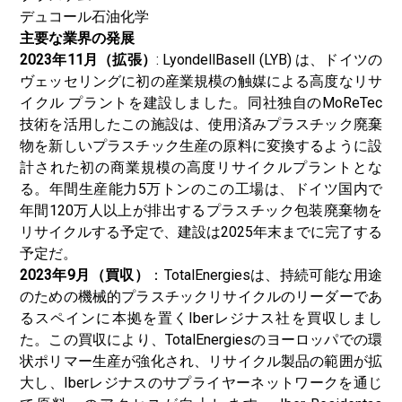
デュコール石油化学
主要な業界の発展
2023年11月（拡張）
: LyondellBasell (LYB) は、ドイツの
ヴェッセリングに初の産業規模の触媒による高度なリサ
イクル プラントを建設しました。同社独自のMoReTec
技術を活用したこの施設は、使用済みプラスチック廃棄
物を新しいプラスチック生産の原料に変換するように設
計された初の商業規模の高度リサイクルプラントとな
る。年間生産能力5万トンのこの工場は、ドイツ国内で
年間120万人以上が排出するプラスチック包装廃棄物を
リサイクルする予定で、建設は2025年末までに完了する
予定だ。
2023年9月（買収）
：TotalEnergiesは、持続可能な用途
のための機械的プラスチックリサイクルのリーダーであ
るスペインに本拠を置くIberレジナス社を買収しまし
た。この買収により、TotalEnergiesのヨーロッパでの環
状ポリマー生産が強化され、リサイクル製品の範囲が拡
大し、Iberレジナスのサプライヤーネットワークを通じ