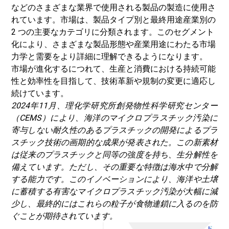
などのさまざまな業界で使用される製品の製造に使用さ
れています。市場は、製品タイプ別と最終用途産業別の
2 つの主要なカテゴリに分類されます。このセグメント
化により、さまざまな製品形態や産業用途にわたる市場
力学と需要をより詳細に理解できるようになります。
市場が進化するにつれて、生産と消費における持続可能
性と効率性を目指して、技術革新や規制の変更に適応し
続けています。
2024年11月、理化学研究所創発物性科学研究センター
（CEMS）により、海洋のマイクロプラスチック汚染に
寄与しない耐久性のあるプラスチックの開発によるプラ
スチック技術の画期的な成果が発表された。この新素材
は従来のプラスチックと同等の強度を持ち、生分解性を
備えています。ただし、その重要な特徴は海水中で分解
する能力です。このイノベーションにより、海洋や土壌
に蓄積する有害なマイクロプラスチック汚染が大幅に減
少し、最終的にはこれらの粒子が食物連鎖に入るのを防
ぐことが期待されています。