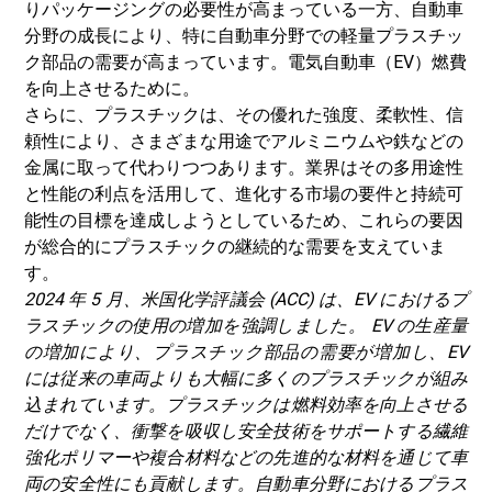
りパッケージングの必要性が高まっている一方、自動車
分野の成長により、特に自動車分野での軽量プラスチッ
ク部品の需要が高まっています。
電気自動車（EV）
燃費
を向上させるために。
さらに、プラスチックは、その優れた強度、柔軟性、信
頼性により、さまざまな用途でアルミニウムや鉄などの
金属に取って代わりつつあります。業界はその多用途性
と性能の利点を活用して、進化する市場の要件と持続可
能性の目標を達成しようとしているため、これらの要因
が総合的にプラスチックの継続的な需要を支えていま
す。
2024 年 5 月、米国化学評議会 (ACC) は、EV におけるプ
ラスチックの使用の増加を強調しました。 EV の生産量
の増加により、プラスチック部品の需要が増加し、EV
には従来の車両よりも大幅に多くのプラスチックが組み
込まれています。プラスチックは燃料効率を向上させる
だけでなく、衝撃を吸収し安全技術をサポートする繊維
強化ポリマーや複合材料などの先進的な材料を通じて車
両の安全性にも貢献します。自動車分野におけるプラス