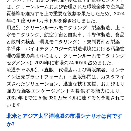
は、クリーンルームおよび管理された環境全体で空気品
質基準を維持する上で重要な役割を果たしたため、2024
年に 1 億 8,680 万米ドルを稼ぎ出しました。
用途別（クリーンルームモニタリング、製薬製造、上下
水モニタリング、航空宇宙と自動車、半導体製造、食品
と飲料の検査、環境モニタリング）：規制要件と製薬、
半導体、バイオテクノロジーの製造環境における汚染管
理の需要の高まりにより、クリーンルームモニタリング
セグメントは2024年に市場の24.90%を占めました。
流通チャネル別（直販、代理店および再販業者、オンラ
イン販売プラットフォーム）：直販部門は、カスタマイ
ズされたソリューション、迅速な技術支援、およびより
強力な顧客エンゲージメントを提供する能力により、
2032 年までに 5 億 930 万米ドルに達すると予測されて
います。
北米とアジア太平洋地域の市場シナリオは何です
か?