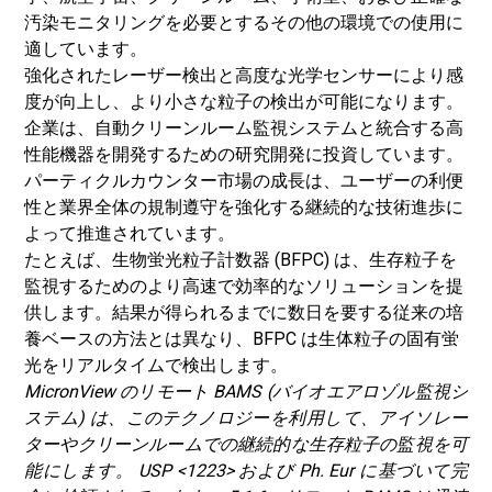
汚染モニタリングを必要とするその他の環境での使用に
適しています。
強化されたレーザー検出と高度な光学センサーにより感
度が向上し、より小さな粒子の検出が可能になります。
企業は、自動クリーンルーム監視システムと統合する高
性能機器を開発するための研究開発に投資しています。
パーティクルカウンター市場の成長は、ユーザーの利便
性と業界全体の規制遵守を強化する継続的な技術進歩に
よって推進されています。
たとえば、生物蛍光粒子計数器 (BFPC) は、生存粒子を
監視するためのより高速で効率的なソリューションを提
供します。結果が得られるまでに数日を要する従来の培
養ベースの方法とは異なり、BFPC は生体粒子の固有蛍
光をリアルタイムで検出します。
MicronView のリモート BAMS (バイオエアロゾル監視シ
ステム) は、このテクノロジーを利用して、アイソレー
ターやクリーンルームでの継続的な生存粒子の監視を可
能にします。 USP <1223> および Ph. Eur に基づいて完