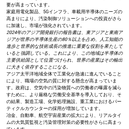
要が高まっています。
家庭用電化製品、5Gインフラ、車載用半導体のニーズの
高まりにより、汚染制御ソリューションへの投資がさら
に加速し、市場が強化されています。
2024年のアジア開発銀行の報告書は、東アジアと東南ア
ジアが世界の半導体生産の80％以上を占め、人工知能の
進歩と世界的な技術成長の推進に重要な役割を果たして
いると強調している。これにより、この地域は半導体の
主要供給国として位置づけられ、世界の産業はその輸出
に大きく依存することになる。
アジア太平洋地域全体で工業化が急速に進んでいること
により、職場の空気の質に対する懸念が高まっていま
す。政府は、空気中の汚染物質への労働者の曝露を減ら
すために、より厳格な労働安全基準を導入しており、そ
の結果、製造工場、化学処理施設、重工業におけるパー
ティクルカウンターの採用が増加しています。
冶金、自動車、航空宇宙産業の拡大により、リアルタイ
ムの大気質監視と汚染管理対策の必要性がさらに高まっ