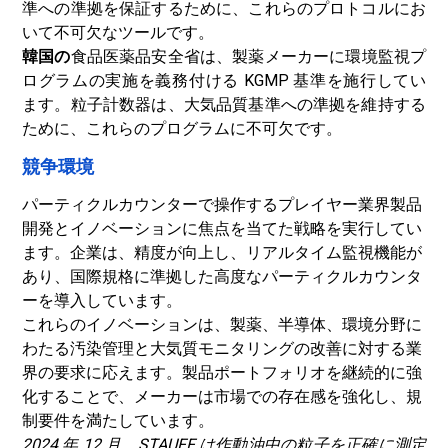
準への準拠を保証するために、これらのプロトコルにお
いて不可欠なツールです。
韓国の
食品医薬品安全省は、製薬メーカーに環境監視プ
ログラムの実施を義務付ける KGMP 基準を施行してい
ます。粒子計数器は、大気品質基準への準拠を維持する
ために、これらのプログラムに不可欠です。
競争環境
パーティクルカウンターで操作するプレイヤー
業界
製品
開発とイノベーションに焦点を当てた戦略を実行してい
ます。企業は、精度が向上し、リアルタイム監視機能が
あり、国際規格に準拠した高度なパーティクルカウンタ
ーを導入しています。
これらのイノベーションは、製薬、半導体、環境分野に
わたる汚染管理と大気質モニタリングの改善に対する業
界の要求に応えます。製品ポートフォリオを継続的に強
化することで、メーカーは市場での存在感を強化し、規
制要件を満たしています。
2024 年 12 月、STAUFF は作動油中の粒子を正確に測定