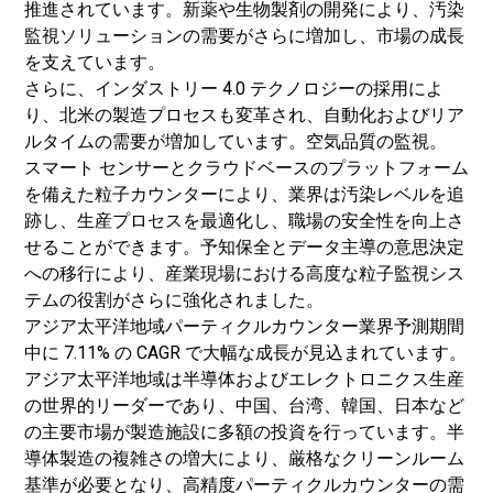
推進されています。新薬や生物製剤の開発により、汚染
監視ソリューションの需要がさらに増加し​​、市場の成長
を支えています。
さらに、インダストリー 4.0 テクノロジーの採用によ
り、北米の製造プロセスも変革され、自動化およびリア
ルタイムの需要が増加しています。
空気品質の監視
。
スマート センサーとクラウドベースのプラットフォーム
を備えた粒子カウンターにより、業界は汚染レベルを追
跡し、生産プロセスを最適化し、職場の安全性を向上さ
せることができます。予知保全とデータ主導の意思決定
への移行により、産業現場における高度な粒子監視シス
テムの役割がさらに強化されました。
アジア太平洋地域
パーティクルカウンター
業界
予測期間
中に 7.11% の CAGR で大幅な成長が見込まれています。
アジア太平洋地域は半導体およびエレクトロニクス生産
の世界的リーダーであり、中国、台湾、韓国、日本など
の主要市場が製造施設に多額の投資を行っています。半
導体製造の複雑さの増大により、厳格なクリーンルーム
基準が必要となり、高精度パーティクルカウンターの需