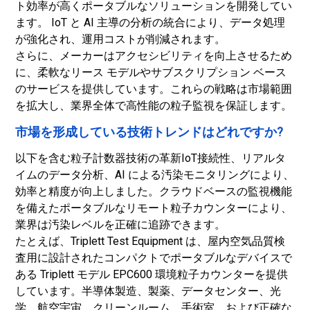
ト効率が高くポータブルなソリューションを開発してい
ます。 IoT と AI 主導の分析の統合により、データ処理
が強化され、運用コストが削減されます。
さらに、メーカーはアクセシビリティを向上させるため
に、柔軟なリース モデルやサブスクリプション ベース
のサービスを提供しています。これらの戦略は市場範囲
を拡大し、業界全体で高性能の粒子監視を保証します。
市場を形成している技術トレンドはどれですか?
以下を含む粒子計数器技術の革新
IoT接続性
、リアルタ
イムのデータ分析、AI による汚染モニタリングにより、
効率と精度が向上しました。クラウドベースの監視機能
を備えたポータブルなリモート粒子カウンターにより、
業界は汚染レベルを正確に追跡できます。
たとえば、Triplett Test Equipment は、屋内空気品質検
査用に設計されたコンパクトでポータブルなデバイスで
ある Triplett モデル EPC600 環境粒子カウンターを提供
しています。半導体製造、製薬、データセンター、光
学、航空宇宙、クリーンルーム、手術室、および正確な