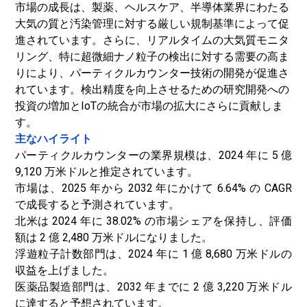
市場の成長は、製薬、ヘルスケア、半導体業界にわたる
大気の質と汚染管理に対する厳しい規制基準によって促
進されています。さらに、リアルタイムの大気質モニタ
リング、特に超微細ナノ粒子の検出に対する需要の高ま
りにより、パーティクルカウンター技術の開発が促進さ
れています。検出精度を向上させるための研究開発への
投資の増加とIoTの統合が市場の拡大にさらに貢献しま
す。
主なハイライト
パーティクルカウンターの業界規模は、2024 年に 5 億
9,120 万米ドルと推定されています。
市場は、2025 年から 2032 年にかけて 6.64% の CAGR
で成長すると予測されています。
北米は 2024 年に 38.02% の市場シェアを保持し、評価
額は 2 億 2,480 万米ドルになりました。
浮遊粒子計数部門は、2024 年に 1 億 8,680 万米ドルの
収益を上げました。
医薬品製造部門は、2032 年までに 2 億 3,220 万米ドル
に達すると予想されています。