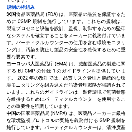
ています。
規制の枠組み
米国
食品医薬品局 (FDA) は、医薬品の品質を保証するた
めに CGMP 規制を施行しています。これらの規制は、
製造プロセスと設備を設計、監視、制御するための堅牢
なシステムを確立することをメーカーに義務付けていま
す。パーティクルカウンターの使用を含む環境モニタリ
ングは、汚染を防止し製品の安全性を確保するために重
要な要素です。
ヨーロッパ人
医薬品庁 (EMA) は、滅菌医薬品の製造に関
する EU GMP の付録 1 のガイドラインを提供していま
す。 2022 年の改訂では、品質リスク管理と継続的な環
境モニタリングを組み込んだ汚染管理戦略が強調されて
います。これらのガイドラインは、製造環境で無菌状態
を維持するためにパーティクルカウンターを使用するこ
との重要性を強調しています。
中国の
国家医薬品局 (NMPA) は、医薬品メーカーに厳格
な環境監視プロトコルの実施を義務付ける GMP 規制を
施行しています。パーティクルカウンターは、清浄度基