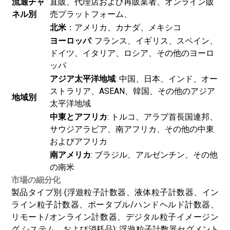
流通チャ
直販、代理店および再販業者、オンライン販
ネル別
売プラットフォーム、
北米
：アメリカ、カナダ、メキシコ
ヨーロッパ
: フランス、イギリス、スペイン、
ドイツ、イタリア、ロシア、その他のヨーロ
ッパ
アジア太平洋地域
: 中国、日本、インド、オー
ストラリア、ASEAN、韓国、その他のアジア
地域別
太平洋地域
中東とアフリカ
: トルコ、アラブ首長国連邦、
サウジアラビア、南アフリカ、その他の中東
およびアフリカ
南アメリカ
: ブラジル、アルゼンチン、その他
の南米
市場の細分化
製品タイプ別 (浮遊粒子計数器、液体粒子計数器、イン
ライン粒子計数器、ポータブル/ハンドヘルド計数器、
リモート/オンライン計数器、デジタル粒子イメージン
グ システム、および消耗品): 浮遊粒子計数器セグメント