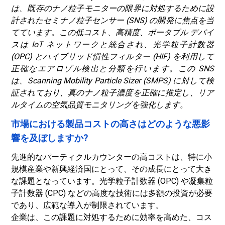
は、既存のナノ粒子モニターの限界に対処するために設
計されたセミナノ粒子センサー (SNS) の開発に焦点を当
てています。この低コスト、高精度、ポータブル デバイ
スは IoT ネットワークと統合され、光学粒子計数器
(OPC) とハイブリッド慣性フィルター (HIF) を利用して
正確なエアロゾル検出と分類を行います。この SNS
は、Scanning Mobility Particle Sizer (SMPS) に対して検
証されており、真のナノ粒子濃度を正確に推定し、リア
ルタイムの空気品質モニタリングを強化します。
市場における製品コストの高さはどのような悪影
響を及ぼしますか?
先進的なパーティクルカウンターの高コストは、特に小
規模産業や新興経済国にとって、その成長にとって大き
な課題となっています。光学粒子計数器 (OPC) や凝集粒
子計数器 (CPC) などの高度な技術には多額の投資が必要
であり、広範な導入が制限されています。
企業は、この課題に対処するために効率を高めた、コス