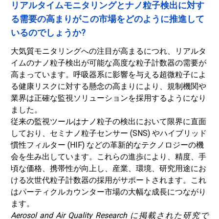
リアルタイムモニタリングとナノ粒子検出に対す
る需要の高まりがこの市場をどのように推進して
いるのでしょうか?
大気質モニタリングへの注目が高まるにつれ、リアルタ
イムのナノ粒子検出が可能な高度な粒子計数器の需要が
高まっています。呼吸器系に影響を与える超微粒子によ
る健康リスクに対する懸念の高まりにより、規制機関や
業界は正確な監視ソリューションを採用するようになり
ました。
従来の監視ツールはナノ粒子の検出において限界に直面
しており、セミナノ粒子センサー (SNS) やハイブリッド
慣性フィルター (HIF) などの革新的なテクノロジーの機
会を生み出しています。これらの進歩により、精度、手
頃な価格、携帯性が向上し、産業、環境、研究用途にお
ける次世代粒子計数器の採用がサポートされます。これ
はパーティクルカウンター市場の大幅な成長につながり
ます。
Aerosol and Air Quality Research に掲載された研究で