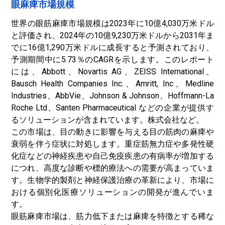
眼麻痺市場規模
世界の眼筋麻痺市場規模は2023年に10億4,030万米ドル
と評価され、2024年の10億9,230万米ドルから2031年ま
でに16億1,290万米ドルに成長すると予測されており、
予測期間中に5.73％のCAGRを示します。このレポート
には、Abbott、Novartis AG、ZEISS International、
Bausch Health Companies Inc.、Amritt, Inc、Medline
Industries、AbbVie、Johnson & Johnson、Hoffmann-La
Roche Ltd、Santen Pharmaceutical などの企業が提供す
るソリューションが含まれています。株式会社など。
この市場は、目の動きに影響を与える目の筋肉の麻痺や
衰弱を伴う症状に対処します。重症筋無力症や多発性硬
化症などの神経疾患や自己免疫疾患の有病率が増加する
につれ、高度な診断や標的療法への需要が高まっていま
す。生物学的製剤と神経保護治療の革新により、市場に
おける個別化医療ソリューションの開発が進んでいま
す。
眼筋麻痺市場は、筋力低下または麻痺を特徴とする稀な