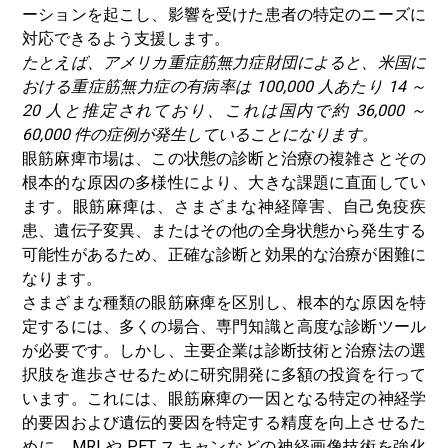
ーションを起こし、影響を受けた患者の特定のニーズに
対応できるよう支援します。
たとえば、アメリカ重症筋無力症財団によると、米国に
おける重症筋無力症の有病率は 100,000 人あたり 14 ～
20 人と推定されており、これは国内で約 36,000 ～
60,000 件の症例が発生していることになります。
眼筋麻痺市場は、この状態の診断と治療の複雑さとその
根本的な原因の多様性により、大きな課題に直面してい
ます。眼筋麻痺は、さまざまな神経障害、自己免疫疾
患、遺伝子変異、またはその他の全身状態から発生する
可能性があるため、正確な診断と効果的な治療が困難に
なります。
さまざまな種類の眼筋麻痺を区別し、根本的な原因を特
定するには、多くの場合、専門知識と高度な診断ツール
が必要です。しかし、主要企業は診断技術と治療法の選
択肢を進歩させるために研究開発に多額の投資を行って
います。これには、眼筋麻痺の一因となる特定の神経学
的要因および遺伝的要因を特定する精度を向上させるた
めに、MRI や PET スキャンなどの神経画像技術を強化