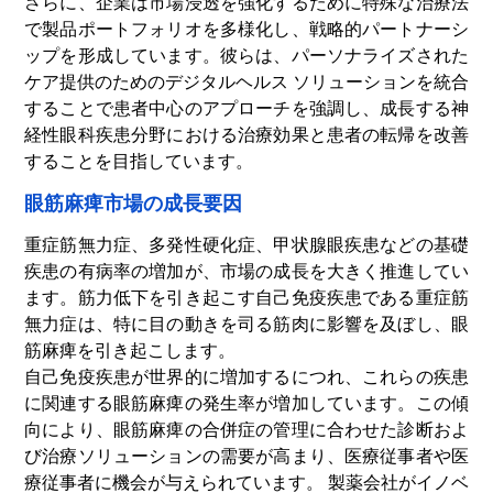
さらに、企業は市場浸透を強化するために特殊な治療法
で製品ポートフォリオを多様化し、戦略的パートナーシ
ップを形成しています。彼らは、パーソナライズされた
ケア提供のためのデジタルヘルス ソリューションを統合
することで患者中心のアプローチを強調し、成長する神
経性眼科疾患分野における治療効果と患者の転帰を改善
することを目指しています。
眼筋麻痺市場の成長要因
重症筋無力症、多発性硬化症、甲状腺眼疾患などの基礎
疾患の有病率の増加が、市場の成長を大きく推進してい
ます。筋力低下を引き起こす自己免疫疾患である重症筋
無力症は、特に目の動きを司る筋肉に影響を及ぼし、眼
筋麻痺を引き起こします。
自己免疫疾患が世界的に増加するにつれ、これらの疾患
に関連する眼筋麻痺の発生率が増加しています。この傾
向により、眼筋麻痺の合併症の管理に合わせた診断およ
び治療ソリューションの需要が高まり、医療従事者や医
療従事者に機会が与えられています。
製薬会社がイノベ