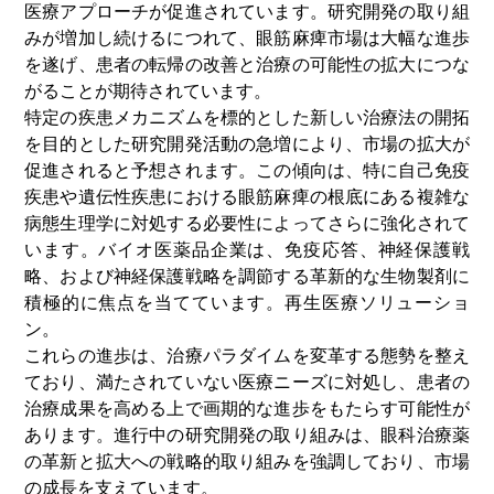
医療アプローチが促進されています。研究開発の取り組
みが増加し続けるにつれて、眼筋麻痺市場は大幅な進歩
を遂げ、患者の転帰の改善と治療の可能性の拡大につな
がることが期待されています。
特定の疾患メカニズムを標的とした新しい治療法の開拓
を目的とした研究開発活動の急増により、市場の拡大が
促進されると予想されます。この傾向は、特に自己免疫
疾患や遺伝性疾患における眼筋麻痺の根底にある複雑な
病態生理学に対処する必要性によってさらに強化されて
います。バイオ医薬品企業は、免疫応答、神経保護戦
略、および神経保護戦略を調節する革新的な生物製剤に
積極的に焦点を当てています。
再生医療
ソリューショ
ン。
これらの進歩は、治療パラダイムを変革する態勢を整え
ており、満たされていない医療ニーズに対処し、患者の
治療成果を高める上で画期的な進歩をもたらす可能性が
あります。進行中の研究開発の取り組みは、眼科治療薬
の革新と拡大への戦略的取り組みを強調しており、市場
の成長を支えています。