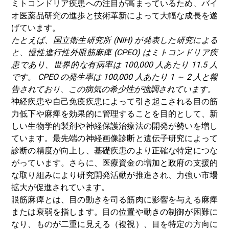
ミトコンドリア疾患への注目が高まっているため、バイ
オ医薬品研究の進歩と技術革新によって大幅な成長を遂
げています。
たとえば、国立衛生研究所 (NIH) が発表した研究による
と、慢性進行性外眼筋麻痺 (CPEO) はミトコンドリア疾
患であり、世界的な有病率は 100,000 人あたり 11.5 人
です。 CPEO の発生率は 100,000 人あたり 1 ～ 2 人と報
告されており、この病気の希少性が強調されています。
神経疾患や自己免疫疾患によって引き起こされる目の筋
力低下や麻痺を効果的に管理することを目的として、新
しい生物学的製剤や神経保護治療法の開発が勢いを増し
ています。最先端の神経画像診断と遺伝子研究によって
診断の精度が向上し、基礎疾患のより正確な特定につな
がっています。さらに、医療資金の増加と政府の支援的
な取り組みにより研究開発活動が推進され、力強い市場
拡大が促進されています。
眼筋麻痺とは、目の動きを司る筋肉に影響を与える麻痺
または衰弱を指します。目の位置や動きの制御が困難に
なり、ものが二重に見える（複視）、目を特定の方向に