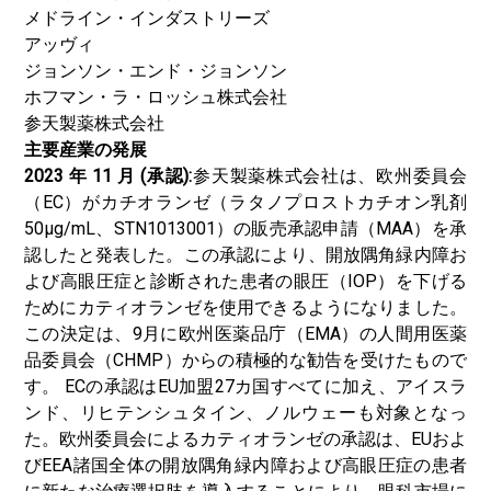
メドライン・インダストリーズ
アッヴィ
ジョンソン・エンド・ジョンソン
ホフマン・ラ・ロッシュ株式会社
参天製薬株式会社
主要産業の発展
2023 年 11 月 (承認):
参天製薬株式会社は、欧州委員会
（EC）がカチオランゼ（ラタノプロストカチオン乳剤
50μg/mL、STN1013001）の販売承認申請（MAA）を承
認したと発表した。この承認により、開放隅角緑内障お
よび高眼圧症と診断された患者の眼圧（IOP）を下げる
ためにカティオランゼを使用できるようになりました。
この決定は、9月に欧州医薬品庁（EMA）の人間用医薬
品委員会（CHMP）からの積極的な勧告を受けたもので
す。 ECの承認はEU加盟27カ国すべてに加え、アイスラ
ンド、リヒテンシュタイン、ノルウェーも対象となっ
た。欧州委員会によるカティオランゼの承認は、EUおよ
びEEA諸国全体の開放隅角緑内障および高眼圧症の患者