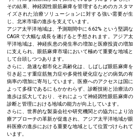
その結果、神経因性眼筋麻痺を管理するためのカスタマ
イズされた治療ソリューションに対する強い需要が生
じ、北米市場の進歩を支えています。
アジア太平洋地域は、予測期間中に 6.62% という堅調な
CAGR で大幅な成長を遂げると予想されます。アジア太
平洋地域は、神経疾患の発生率の増加と医療投資の増加
に支えられ、眼筋麻痺市場において極めて重要な地域と
して台頭しつつあります。
さらに、急速な都市化と高齢化は、しばしば眼筋麻痺を
引き起こす重症筋無力症や多発性硬化症などの病気の有
病率の増加に寄与しています。医療へのアクセスは国に
よって多様であるにもかかわらず、診断技術と治療法の
進歩は拡大しており、それによって神経因性眼筋麻痺の
診断と管理における地域の能力が向上しています。
さらに、世界的な製薬会社や研究機関との協力により治
療アプローチの革新が促進され、アジア太平洋地域が眼
科医療の進歩における重要な地域として位置づけられて
います。